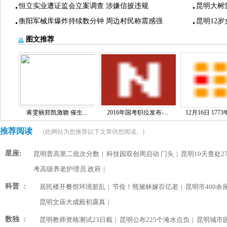
恒立实业遭证监会立案调查 涉嫌信披违规
昆明大树
衡阳军械库爆炸持续数分钟 周边村民称震感强
昆明12
图文推荐
蒋雯丽郑凯激吻 催生...
2016年国考职位发布-...
12月16日 1773
推荐阅读
(此网站为您推荐以下文章供您阅读。)
星座:
昆明普高第二批次分数
|
科技园双创周启动 门头
|
昆明10天查处2
考高级养老护理员 政府
|
科普 :
居民楼开餐馆环境脏乱
|
节俭！熊黛林嫁百亿老
|
昆明市400余
昆明文庙大成殿初露真
|
数独 :
昆明教师资格测试23日截
|
昆明公布225个淹水点负
|
昆明城市