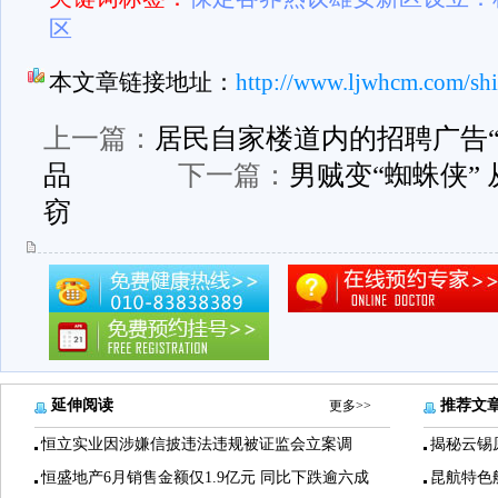
区
本文章链接地址：
http://www.ljwhcm.com/sh
上一篇：
居民自家楼道内的招聘广告“
品
下一篇：
男贼变“蜘蛛侠”
窃
延伸阅读
推荐文
更多>>
恒立实业因涉嫌信披违法违规被证监会立案调
揭秘云锡
恒盛地产6月销售金额仅1.9亿元 同比下跌逾六成
昆航特色