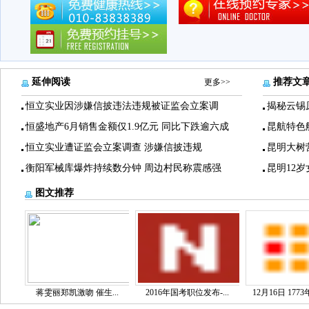
延伸阅读
推荐文
更多>>
恒立实业因涉嫌信披违法违规被证监会立案调
揭秘云锡
恒盛地产6月销售金额仅1.9亿元 同比下跌逾六成
昆航特色
恒立实业遭证监会立案调查 涉嫌信披违规
昆明大树
衡阳军械库爆炸持续数分钟 周边村民称震感强
昆明12
图文推荐
蒋雯丽郑凯激吻 催生...
2016年国考职位发布-...
12月16日 1773