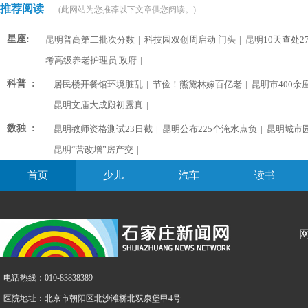
推荐阅读
(此网站为您推荐以下文章供您阅读。)
星座:
昆明普高第二批次分数
|
科技园双创周启动 门头
|
昆明10天查处2
考高级养老护理员 政府
|
科普 :
居民楼开餐馆环境脏乱
|
节俭！熊黛林嫁百亿老
|
昆明市400余
昆明文庙大成殿初露真
|
数独 :
昆明教师资格测试23日截
|
昆明公布225个淹水点负
|
昆明城市
昆明“营改增”房产交
|
首页
少儿
汽车
读书
电话热线：010-83838389
医院地址：北京市朝阳区北沙滩桥北双泉堡甲4号