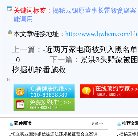
关键词标签：
揭秘云锡原董事长雷毅贪腐案
能调用
本文章链接地址：
http://www.ljwhcm.com/lil
上一篇：
-近两万家电商被列入黑名单
_0
下一篇：
景洪3头野象被困
挖掘机轮番施救
延伸阅读
推荐文
更多>>
恒立实业因涉嫌信披违法违规被证监会立案调
揭秘云锡