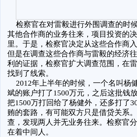
检察官在对雷毅进行外围调查的时
其他合作商的业务往来，项目投资的
里。于是，检察官决定从这些合作商
但是在调查这些合作商与雷毅的经济
利的证据，检察官扩大调查范围，在
找到了线索。
2012年上半年的时候，一个名叫杨
斌的账户打了1500万元，之后这批钱
把1500万打回给了杨健外，还多打了3
贿的套路，有可能双方只是借贷关系
查，发现两人并无业务往来。检察官
在着中间人。