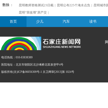
数独 :
昆明教师资格测试23日截
|
昆明公布225个淹水点负
|
昆明城市
昆明“营改增”房产交
|
首页
少儿
汽车
读书
电话热线：010-83838389
医院地址：北京市朝阳区北沙滩桥北双泉堡甲4号
版权所有(京)ICP备06056309号-1 京卫网审[2013]第 1024号