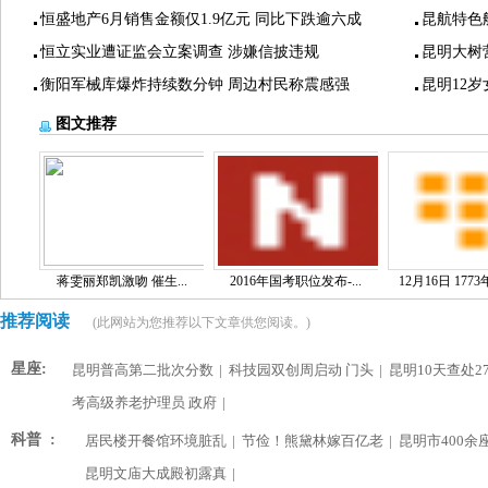
恒盛地产6月销售金额仅1.9亿元 同比下跌逾六成
昆航特色
恒立实业遭证监会立案调查 涉嫌信披违规
昆明大树
衡阳军械库爆炸持续数分钟 周边村民称震感强
昆明12
图文推荐
蒋雯丽郑凯激吻 催生...
2016年国考职位发布-...
12月16日 1773
推荐阅读
(此网站为您推荐以下文章供您阅读。)
星座:
昆明普高第二批次分数
|
科技园双创周启动 门头
|
昆明10天查处2
考高级养老护理员 政府
|
科普 :
居民楼开餐馆环境脏乱
|
节俭！熊黛林嫁百亿老
|
昆明市400余
昆明文庙大成殿初露真
|