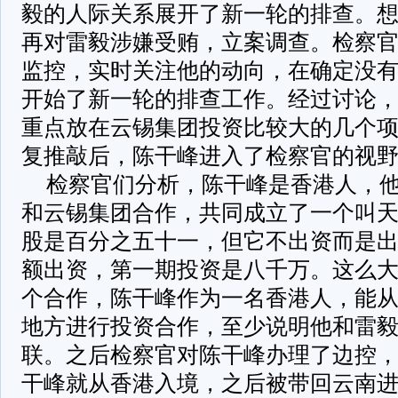
毅的人际关系展开了新一轮的排查。
再对雷毅涉嫌受贿，立案调查。检察
监控，实时关注他的动向，在确定没
开始了新一轮的排查工作。经过讨论
重点放在云锡集团投资比较大的几个
复推敲后，陈干峰进入了检察官的视
检察官们分析，陈干峰是香港人，
和云锡集团合作，共同成立了一个叫
股是百分之五十一，但它不出资而是
额出资，第一期投资是八千万。这么
个合作，陈干峰作为一名香港人，能
地方进行投资合作，至少说明他和雷
联。之后检察官对陈干峰办理了边控
干峰就从香港入境，之后被带回云南