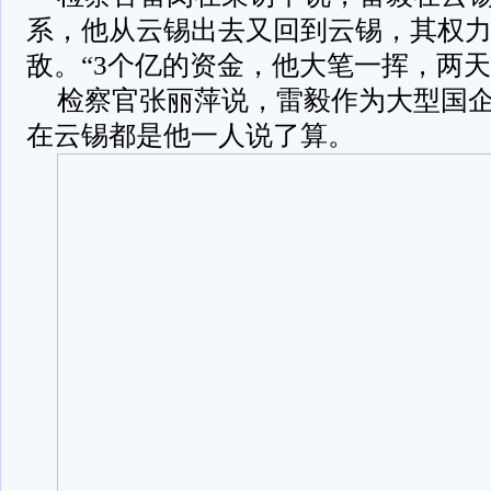
系，他从云锡出去又回到云锡，其权
敌。“3个亿的资金，他大笔一挥，两天
检察官张丽萍说，雷毅作为大型国
在云锡都是他一人说了算。