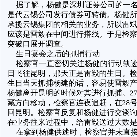
据了解，杨健是深圳证券公司的一
是代云锡公司发行债券可转债。杨健
承揽云锡集团的相关的业务，所以雷
应该是雷毅在中间进行搭线。于是检
突破口展开调查。
生日宴会之后的抓捕行动
检察官一直密切关注杨健的行动轨迹
日飞往昆明，那天正是雷毅的生日。
生日当天抓捕杨建的话，容易使雷毅
杨健离开昆明的时候对其进行抓捕。2
藏方向移动，检察官连夜追赶，在28
回昆明。检察官反复和杨健进行交谈
在业务往来过程中，给雷毅送过大数是2
在拿到杨健供述时，检察官并未直