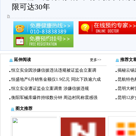
限可达30年
延伸阅读
推荐文
更多>>
恒立实业因涉嫌信披违法违规被证监会立案调
揭秘云锡
恒盛地产6月销售金额仅1.9亿元 同比下跌逾六成
昆航特色
恒立实业遭证监会立案调查 涉嫌信披违规
昆明大树
衡阳军械库爆炸持续数分钟 周边村民称震感强
昆明12
图文推荐