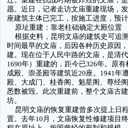
愿。近日，记者走访文庙重建现场，
座建筑主体已完工，按施工进度，预计
原址重建：靠老柱础确定大殿位置
根据史料，昆明文庙的建筑史可追
时间最早的文庙，后因各种历史原因
建。现在位于人民中路的文庙，是清
1690年）重建的，距今已326年。原
成殿、崇圣殿等建筑近20座。1941
殿、大成门、桂香阁、魁星阁、尊经
悉数被毁。此次重建前，整个文庙古
坊。
昆明文庙的恢复重建曾多次提上日
置。去年10月，文庙恢复性修建项目
程在原址上，按照曾经的形制和规模