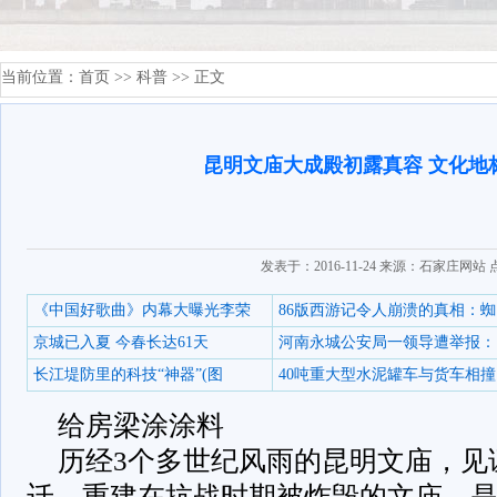
当前位置：
首页
>>
科普
>> 正文
昆明文庙大成殿初露真容 文化地
发表于：2016-11-24 来源：石家庄网站
《中国好歌曲》内幕大曝光李荣
86版西游记令人崩溃的真相：蜘
京城已入夏 今春长达61天
河南永城公安局一领导遭举报：
长江堤防里的科技“神器”(图
40吨重大型水泥罐车与货车相撞
给房梁涂涂料
历经3个多世纪风雨的昆明文庙，见
迁。重建在抗战时期被炸毁的文庙，