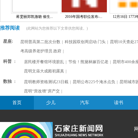
蒋雯丽郑凯激吻 催生...
2016年国考职位发布-...
12月16日 1773
推荐阅读
(此网站为您推荐以下文章供您阅读。)
星座:
昆明普高第二批次分数
|
科技园双创周启动 门头
|
昆明10天查处2
考高级养老护理员 政府
|
科普 :
居民楼开餐馆环境脏乱
|
节俭！熊黛林嫁百亿老
|
昆明市400余
昆明文庙大成殿初露真
|
数独 :
昆明教师资格测试23日截
|
昆明公布225个淹水点负
|
昆明城市
昆明“营改增”房产交
|
首页
少儿
汽车
读书