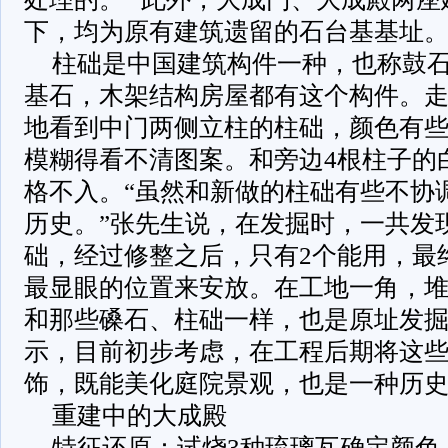
下，均为原有建筑遗留的石台基基址
柱础是中国建筑构件一种，也称鼓
基石，木架结构房屋都有这个构件。
地看到中门两侧立柱的柱础，颜色有
模糊得看不清图案。和旁边4根柱子的
格不入。“虽然和新做的柱础有些不协
历史。”张先生说，在发掘时，一共发
础，经过修整之后，只有2个能用，最
最显眼的位置来安放。在工地一角，
和那些磉石、柱础一样，也是原址发
示，目前初步考虑，在工程后期将这
饰，既能美化庭院景观，也是一种历
重建中的大成殿
特征还原：试烧3种琉璃瓦确定颜色