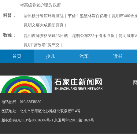
考高级养老护理员 政府
|
科普 :
居民楼开餐馆环境脏乱
|
节俭！熊黛林嫁百亿老
|
昆明市400余
昆明文庙大成殿初露真
|
数独 :
昆明教师资格测试23日截
|
昆明公布225个淹水点负
|
昆明城市
昆明“营改增”房产交
|
首页
少儿
汽车
读书
电话热线：010-83838389
医院地址：北京市朝阳区北沙滩桥北双泉堡甲4号
版权所有(京)ICP备06056309号-1 京卫网审[2013]第 1024号