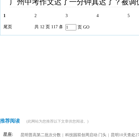
广州中考作文迟了一分钟真迟了？被调
1
2
3
4
5
尾页
共 12 页 117 条
页
GO
推荐阅读
(此网站为您推荐以下文章供您阅读。)
星座:
昆明普高第二批次分数
|
科技园双创周启动 门头
|
昆明10天查处2