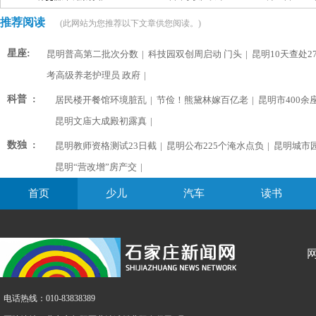
推荐阅读
(此网站为您推荐以下文章供您阅读。)
星座:
昆明普高第二批次分数
|
科技园双创周启动 门头
|
昆明10天查处2
考高级养老护理员 政府
|
科普 :
居民楼开餐馆环境脏乱
|
节俭！熊黛林嫁百亿老
|
昆明市400余
昆明文庙大成殿初露真
|
数独 :
昆明教师资格测试23日截
|
昆明公布225个淹水点负
|
昆明城市
昆明“营改增”房产交
|
首页
少儿
汽车
读书
电话热线：010-83838389