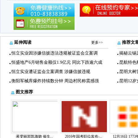
延伸阅读
推荐文
更多>>
恒立实业因涉嫌信披违法违规被证监会立案调
揭秘云锡
恒盛地产6月销售金额仅1.9亿元 同比下跌逾六成
昆航特色
恒立实业遭证监会立案调查 涉嫌信披违规
昆明大树
衡阳军械库爆炸持续数分钟 周边村民称震感强
昆明12
图文推荐
蒋雯丽郑凯激吻 催生...
2016年国考职位发布-...
12月16日 1773