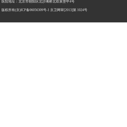
医院地址：北京市朝阳区北沙滩桥北双泉堡甲4号
版权所有(京)ICP备06056309号-1 京卫网审[2013]第 1024号