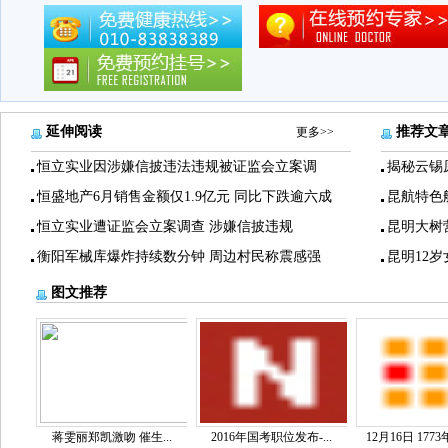
延伸阅读
推荐文
更多>>
恒立实业因涉嫌信披违法违规被证监会立案调
揭秘云锡
恒盛地产6月销售金额仅1.9亿元 同比下跌逾六成
昆航特色
恒立实业遭证监会立案调查 涉嫌信披违规
昆明大树
衡阳军械库爆炸持续数分钟 周边村民称震感强
昆明12
图文推荐
蒋雯丽郑凯激吻 催生...
2016年国考职位发布-...
12月16日 1773