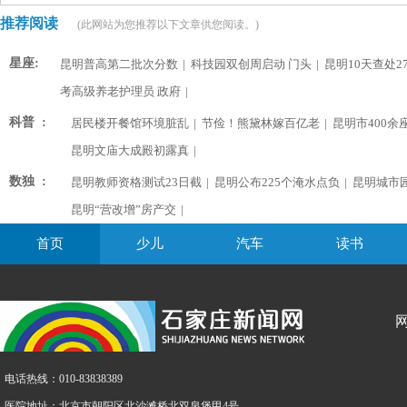
推荐阅读
(此网站为您推荐以下文章供您阅读。)
星座:
昆明普高第二批次分数
|
科技园双创周启动 门头
|
昆明10天查处2
考高级养老护理员 政府
|
科普 :
居民楼开餐馆环境脏乱
|
节俭！熊黛林嫁百亿老
|
昆明市400余
昆明文庙大成殿初露真
|
数独 :
昆明教师资格测试23日截
|
昆明公布225个淹水点负
|
昆明城市
昆明“营改增”房产交
|
首页
少儿
汽车
读书
电话热线：010-83838389
医院地址：北京市朝阳区北沙滩桥北双泉堡甲4号