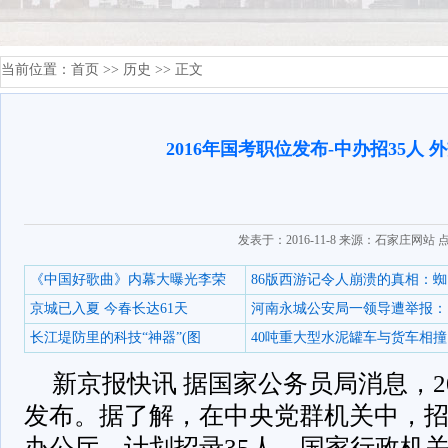
当前位置：
首页
>>
历史
>> 正文
2016年国考职位发布-中办招35人 外
发表于：2016-11-8 来源：石家庄网站 
《中国好歌曲》内幕大曝光李荣
86版西游记令人崩溃的真相：蜘
京城已入夏 今春长达61天
河南永城公安局一领导遭举报：
长江堤防里的科技“神器”(图
40吨重大型水泥罐车与货车相撞
新京报快讯 据国家公务员局消息，2
发布。据了解，在中央党群机关中，
办公厅，计划招录35人，国家行政机