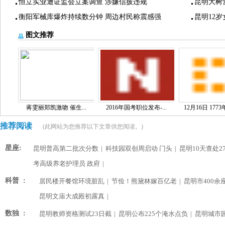
恒立实业遭证监会立案调查 涉嫌信披违规
昆明大树
衡阳军械库爆炸持续数分钟 周边村民称震感强
昆明12
图文推荐
蒋雯丽郑凯激吻 催生...
2016年国考职位发布-...
12月16日 1773
推荐阅读
(此网站为您推荐以下文章供您阅读。)
星座:
昆明普高第二批次分数
|
科技园双创周启动 门头
|
昆明10天查处2
考高级养老护理员 政府
|
科普 :
居民楼开餐馆环境脏乱
|
节俭！熊黛林嫁百亿老
|
昆明市400余
昆明文庙大成殿初露真
|
数独 :
昆明教师资格测试23日截
|
昆明公布225个淹水点负
|
昆明城市