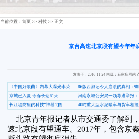
当前位置：
首页
>>
科技
>> 正文
京台高速北京段有望今年年
发表于：2016-11-24 来源：石家庄网站
《中国好歌曲》内幕大曝光李荣
86版西游记令人崩溃的真相：蜘
京城已入夏 今春长达61天
河南永城公安局一领导遭举报：
长江堤防里的科技“神器”(图
40吨重大型水泥罐车与货车相撞
北京青年报记者从市交通委了解到
速北京段有望通车。2017年，包含京
断头路有望彻底消失。