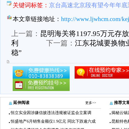
关键词标签：
京台高速北京段有望今年年底
本文章链接地址：
http://www.ljwhcm.com/kej
上一篇：
昆明海关将1197.95万元存
利
下一篇：
江东花城要换物业
稳”
延伸阅读
推荐文
更多>>
恒立实业因涉嫌信披违法违规被证监会立案调
揭秘云锡
恒盛地产6月销售金额仅1.9亿元 同比下跌逾六成
昆航特色