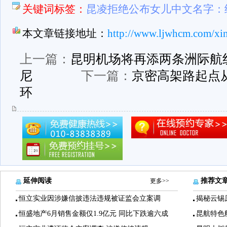
关键词标签：
昆凌拒绝公布女儿中文名字：
本文章链接地址：
http://www.ljwhcm.com/xi
上一篇：
昆明机场将再添两条洲际航
尼
下一篇：
京密高架路起点
环
延伸阅读
推荐文
更多>>
恒立实业因涉嫌信披违法违规被证监会立案调
揭秘云锡
恒盛地产6月销售金额仅1.9亿元 同比下跌逾六成
昆航特色