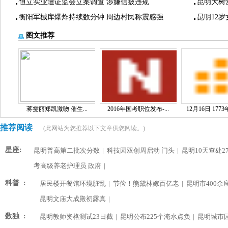
恒立实业遭证监会立案调查 涉嫌信披违规
昆明大树
衡阳军械库爆炸持续数分钟 周边村民称震感强
昆明12
图文推荐
蒋雯丽郑凯激吻 催生...
2016年国考职位发布-...
12月16日 1773
推荐阅读
(此网站为您推荐以下文章供您阅读。)
星座:
昆明普高第二批次分数
|
科技园双创周启动 门头
|
昆明10天查处2
考高级养老护理员 政府
|
科普 :
居民楼开餐馆环境脏乱
|
节俭！熊黛林嫁百亿老
|
昆明市400余
昆明文庙大成殿初露真
|
数独 :
昆明教师资格测试23日截
|
昆明公布225个淹水点负
|
昆明城市