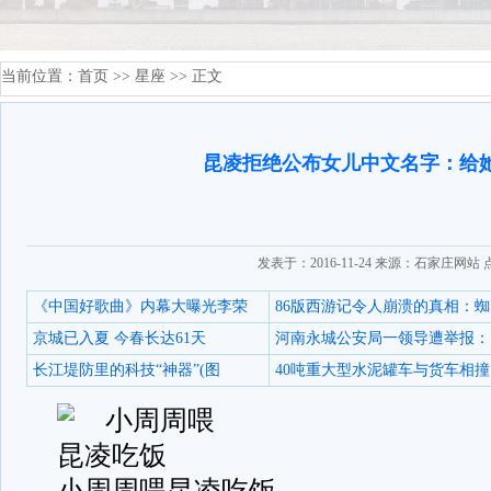
当前位置：
首页
>>
星座
>> 正文
昆凌拒绝公布女儿中文名字：给
发表于：2016-11-24 来源：石家庄网站
《中国好歌曲》内幕大曝光李荣
86版西游记令人崩溃的真相：蜘
京城已入夏 今春长达61天
河南永城公安局一领导遭举报：
长江堤防里的科技“神器”(图
40吨重大型水泥罐车与货车相撞
小周周喂昆凌吃饭