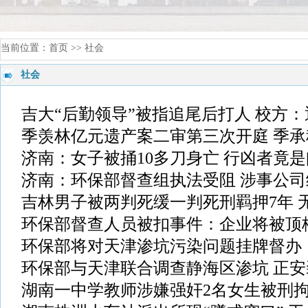
当前位置：
首页
>> 社会
社会
吉大“后勤领导”被指追尾后打人 校方
季羡林亿元遗产案二审第三次开庭 季
济南：女子被捅10多刀身亡 行凶者竟
济南：环保部督查组执法受阻 涉事公
吉林男子被两判死缓一判死刑羁押7年 无
环保部督查人员被扣事件：企业将被顶
环保部将对天津渗坑污染问题挂牌督办
环保部与天津联合调查静海区渗坑 正
湖南一中学教师涉嫌强奸2名女生被刑