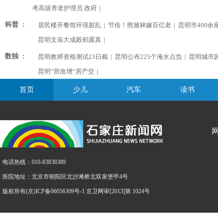
考高级养老护理员 政府
|
科普 :
居民楼开餐馆环境脏乱
|
节俭！熊黛林嫁百亿老
|
昆明市400余
昆明文庙大成殿初露真
|
数独 :
昆明教师资格测试23日截
|
昆明公布225个淹水点负
|
昆明城市
昆明“营改增”房产交
|
首页
少儿
汽车
读书
电话热线：010-83838389
医院地址：北京市朝阳区北沙滩桥北双泉堡甲4号
版权所有(京)ICP备06056309号-1 京卫网审[2013]第 1024号