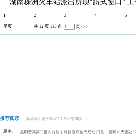
湖南株洲火车站派出所现“蹲式窗口” 
1
2
3
4
5
尾页
共 12 页 115 条
页
GO
推荐阅读
(此网站为您推荐以下文章供您阅读。)
星座:
昆明普高第二批次分数
|
科技园双创周启动 门头
|
昆明10天查处2