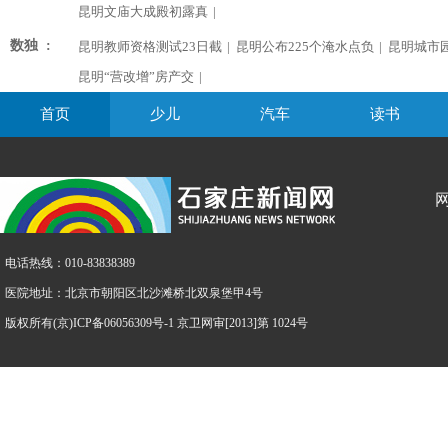
昆明文庙大成殿初露真
|
数独 :
昆明教师资格测试23日截
|
昆明公布225个淹水点负
|
昆明城市
昆明“营改增”房产交
|
首页
少儿
汽车
读书
电话热线：010-83838389
医院地址：北京市朝阳区北沙滩桥北双泉堡甲4号
版权所有(京)ICP备06056309号-1 京卫网审[2013]第 1024号