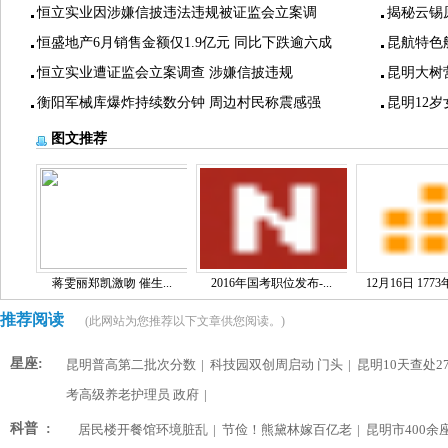
恒立实业因涉嫌信披违法违规被证监会立案调
揭秘云锡
恒盛地产6月销售金额仅1.9亿元 同比下跌逾六成
昆航特色
恒立实业遭证监会立案调查 涉嫌信披违规
昆明大树
衡阳军械库爆炸持续数分钟 周边村民称震感强
昆明12
图文推荐
蒋雯丽郑凯激吻 催生...
2016年国考职位发布-...
12月16日 1773
推荐阅读
(此网站为您推荐以下文章供您阅读。)
星座:
昆明普高第二批次分数
|
科技园双创周启动 门头
|
昆明10天查处2
考高级养老护理员 政府
|
科普 :
居民楼开餐馆环境脏乱
|
节俭！熊黛林嫁百亿老
|
昆明市400余