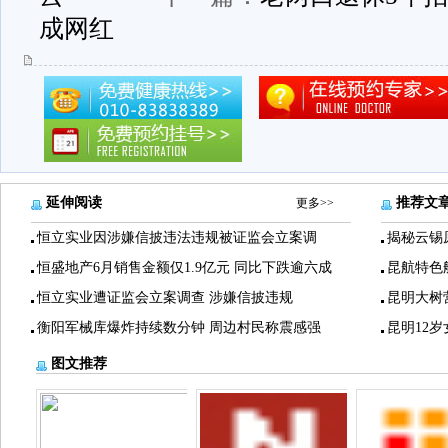
成网红
延伸阅读
推荐文
更多>>
恒立实业因涉嫌信披违法违规被证监会立案调
揭秘云锡
恒盛地产6月销售金额仅1.9亿元 同比下跌逾六成
昆航特色
恒立实业遭证监会立案调查 涉嫌信披违规
昆明大树
衡阳军械库爆炸持续数分钟 周边村民称震感强
昆明12
图文推荐