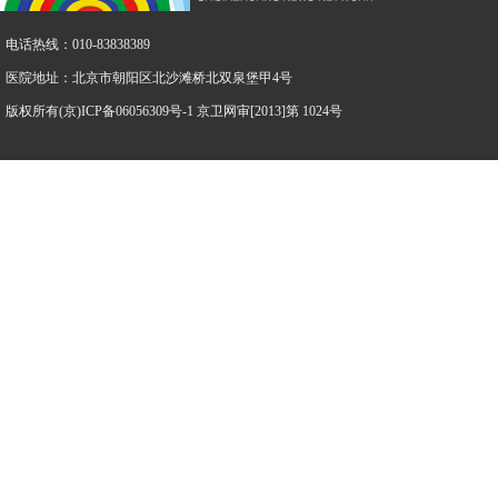
电话热线：010-83838389
医院地址：北京市朝阳区北沙滩桥北双泉堡甲4号
版权所有(京)ICP备06056309号-1 京卫网审[2013]第 1024号