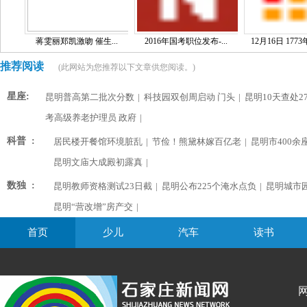
蒋雯丽郑凯激吻 催生...
2016年国考职位发布-...
12月16日 1773
推荐阅读
(此网站为您推荐以下文章供您阅读。)
星座:
昆明普高第二批次分数
|
科技园双创周启动 门头
|
昆明10天查处2
考高级养老护理员 政府
|
科普 :
居民楼开餐馆环境脏乱
|
节俭！熊黛林嫁百亿老
|
昆明市400余
昆明文庙大成殿初露真
|
数独 :
昆明教师资格测试23日截
|
昆明公布225个淹水点负
|
昆明城市
昆明“营改增”房产交
|
首页
少儿
汽车
读书