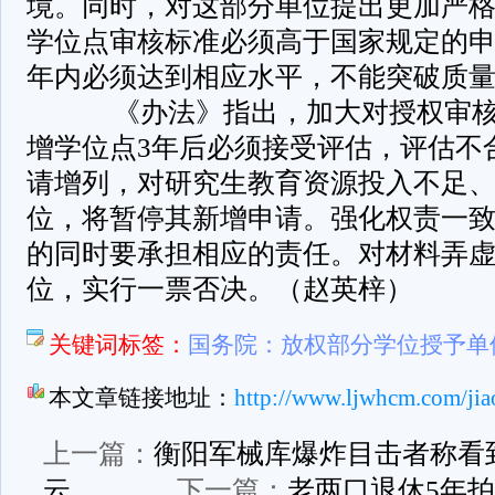
境。同时，对这部分单位提出更加严
学位点审核标准必须高于国家规定的申
年内必须达到相应水平，不能突破质
­ 《办法》指出，加大对授权审
增学位点3年后必须接受评估，评估不
请增列，对研究生教育资源投入不足
位，将暂停其新增申请。强化权责一
的同时要承担相应的责任。对材料弄
位，实行一票否决。（赵英梓）
关键词标签：
国务院：放权部分学位授予单
本文章链接地址：
http://www.ljwhcm.com/jia
上一篇：
衡阳军械库爆炸目击者称看
云
下一篇：
老两口退休5年拍