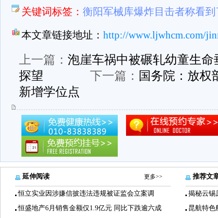
关键词标签：
衡阳军械库爆炸目击者称看到
本文章链接地址：
http://www.ljwhcm.com/jin
上一篇：
泡崖车祸中被碾轧幼童生命
探望
下一篇：
国务院：放权
新增学位点
延伸阅读
推荐文
更多>>
恒立实业因涉嫌信披违法违规被证监会立案调
揭秘云锡
恒盛地产6月销售金额仅1.9亿元 同比下跌逾六成
昆航特色