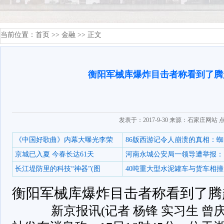
当前位置：
首页
>>
金融
>> 正文
衡阳军械库爆炸目击者称看到了腾
发表于：2017-9-30 来源：石家庄网站 
《中国好歌曲》内幕大曝光李荣
86版西游记令人崩溃的真相：蜘
京城已入夏 今春长达61天
河南永城公安局一领导遭举报：
长江堤防里的科技“神器”(图
40吨重大型水泥罐车与货车相撞
衡阳军械库爆炸目击者称看到了腾
新京报讯(记者 杨锋 实习生 曾庆