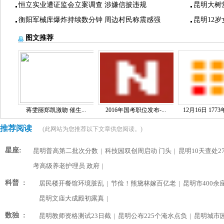
恒立实业遭证监会立案调查 涉嫌信披违规
昆明大树
衡阳军械库爆炸持续数分钟 周边村民称震感强
昆明12
图文推荐
蒋雯丽郑凯激吻 催生...
2016年国考职位发布-...
12月16日 1773
推荐阅读
(此网站为您推荐以下文章供您阅读。)
星座:
昆明普高第二批次分数
|
科技园双创周启动 门头
|
昆明10天查处2
考高级养老护理员 政府
|
科普 :
居民楼开餐馆环境脏乱
|
节俭！熊黛林嫁百亿老
|
昆明市400余
昆明文庙大成殿初露真
|
数独 :
昆明教师资格测试23日截
|
昆明公布225个淹水点负
|
昆明城市