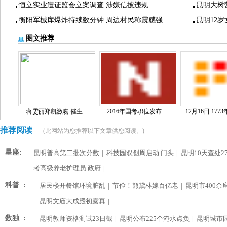
恒立实业遭证监会立案调查 涉嫌信披违规
昆明大树
衡阳军械库爆炸持续数分钟 周边村民称震感强
昆明12
图文推荐
蒋雯丽郑凯激吻 催生...
2016年国考职位发布-...
12月16日 1773
推荐阅读
(此网站为您推荐以下文章供您阅读。)
星座:
昆明普高第二批次分数
|
科技园双创周启动 门头
|
昆明10天查处2
考高级养老护理员 政府
|
科普 :
居民楼开餐馆环境脏乱
|
节俭！熊黛林嫁百亿老
|
昆明市400余
昆明文庙大成殿初露真
|
数独 :
昆明教师资格测试23日截
|
昆明公布225个淹水点负
|
昆明城市