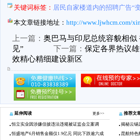
关键词标签：
居民自家楼道内的招聘广告“变
本文章链接地址：
http://www.ljwhcm.com/xi
上一篇：
奥巴马与印尼总统容貌相似 
见”
下一篇：
保定各界热议雄
效精心精细建设新区
延伸阅读
推荐文
更多>>
恒立实业因涉嫌信披违法违规被证监会立案调
揭秘云锡
恒盛地产6月销售金额仅1.9亿元 同比下跌逾六成
昆航特色