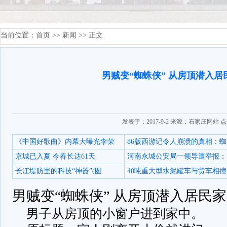
当前位置：
首页
>>
新闻
>> 正文
男贼变“蜘蛛侠” 从房顶潜入居
发表于：2017-9-2 来源：石家庄网站 
《中国好歌曲》内幕大曝光李荣
86版西游记令人崩溃的真相：蜘
京城已入夏 今春长达61天
河南永城公安局一领导遭举报：
长江堤防里的科技“神器”(图
40吨重大型水泥罐车与货车相撞
男贼变“蜘蛛侠” 从房顶潜入居民
男子从房顶的小窗户进到家中。