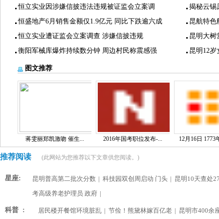
恒立实业因涉嫌信披违法违规被证监会立案调
揭秘云锡
恒盛地产6月销售金额仅1.9亿元 同比下跌逾六成
昆航特色
恒立实业遭证监会立案调查 涉嫌信披违规
昆明大树
衡阳军械库爆炸持续数分钟 周边村民称震感强
昆明12
图文推荐
蒋雯丽郑凯激吻 催生...
2016年国考职位发布-...
12月16日 1773
推荐阅读
(此网站为您推荐以下文章供您阅读。)
星座:
昆明普高第二批次分数
|
科技园双创周启动 门头
|
昆明10天查处2
考高级养老护理员 政府
|
科普 :
居民楼开餐馆环境脏乱
|
节俭！熊黛林嫁百亿老
|
昆明市400余