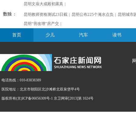
昆明文庙大成殿初露真
|
数独 :
昆明教师资格测试23日截
|
昆明公布225个淹水点负
|
昆明城市
昆明“营改增”房产交
|
首页
少儿
汽车
读书
电话热线：010-83838389
医院地址：北京市朝阳区北沙滩桥北双泉堡甲4号
版权所有(京)ICP备06056309号-1 京卫网审[2013]第 1024号