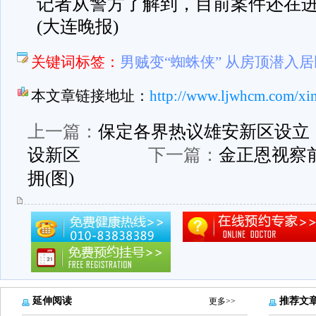
记者从警方了解到，目前案件还在
(大连晚报)
关键词标签：
男贼变“蜘蛛侠” 从房顶潜入
本文章链接地址：
http://www.ljwhcm.com/xi
上一篇：
保定各界热议雄安新区设立
设新区
下一篇：
金正恩视察
拥(图)
延伸阅读
推荐文
更多>>