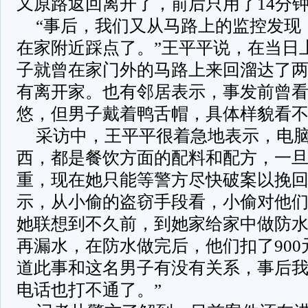
又原路返回离开了，前后只用了14分
“事后，我们又从马路上的监控发现
在家附近踩点了。”王平平说，在当日上
子就曾在家门外的马路上来回溜达了
有离开家。也有邻居表示，事发前曾
悠，但男子戴着鸭舌帽，具体样貌看
采访中，王平平很着急地表示，电
西，都是餐饮方面的配料和配方，一
重，现在她只能等警方尽快破案以挽
示，从小偷的盗窃手段看，小偷对他
她联想到不久前，到她家给家中做防
再漏水，在防水做完后，他们扣了900
道此事和这名男子有没有关系，事后
电话也打不通了。”