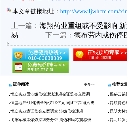
本文章链接地址：
http://www.ljwhcm.com/xi
上一篇：
海翔药业重组或不受影响 
易
下一篇：
德布劳内或伤停
延伸阅读
推荐文
更多>>
恒立实业因涉嫌信披违法违规被证监会立案调
揭秘云锡
恒盛地产6月销售金额仅1.9亿元 同比下跌逾六成
昆航特色
恒立实业遭证监会立案调查 涉嫌信披违规
昆明大树
衡阳军械库爆炸持续数分钟 周边村民称震感强
昆明12