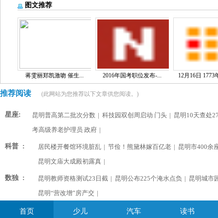
图文推荐
蒋雯丽郑凯激吻 催生...
2016年国考职位发布-...
12月16日 1773
推荐阅读
(此网站为您推荐以下文章供您阅读。)
星座:
昆明普高第二批次分数
|
科技园双创周启动 门头
|
昆明10天查处2
考高级养老护理员 政府
|
科普 :
居民楼开餐馆环境脏乱
|
节俭！熊黛林嫁百亿老
|
昆明市400余
昆明文庙大成殿初露真
|
数独 :
昆明教师资格测试23日截
|
昆明公布225个淹水点负
|
昆明城市
昆明“营改增”房产交
|
首页
少儿
汽车
读书