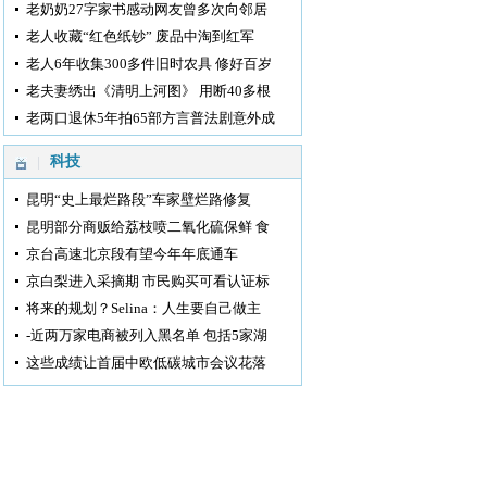
老奶奶27字家书感动网友曾多次向邻居
老人收藏“红色纸钞” 废品中淘到红军
老人6年收集300多件旧时农具 修好百岁
老夫妻绣出《清明上河图》 用断40多根
老两口退休5年拍65部方言普法剧意外成
科技
昆明“史上最烂路段”车家壁烂路修复
昆明部分商贩给荔枝喷二氧化硫保鲜 食
京台高速北京段有望今年年底通车
京白梨进入采摘期 市民购买可看认证标
将来的规划？Selina：人生要自己做主
-近两万家电商被列入黑名单 包括5家湖
这些成绩让首届中欧低碳城市会议花落