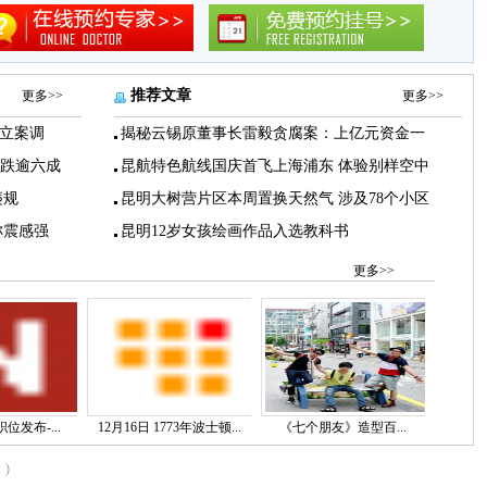
推荐文章
更多>>
更多>>
立案调
揭秘云锡原董事长雷毅贪腐案：上亿元资金一
下跌逾六成
昆航特色航线国庆首飞上海浦东 体验别样空中
违规
昆明大树营片区本周置换天然气 涉及78个小区
称震感强
昆明12岁女孩绘画作品入选教科书
更多>>
位发布-...
12月16日 1773年波士顿...
《七个朋友》造型百...
)