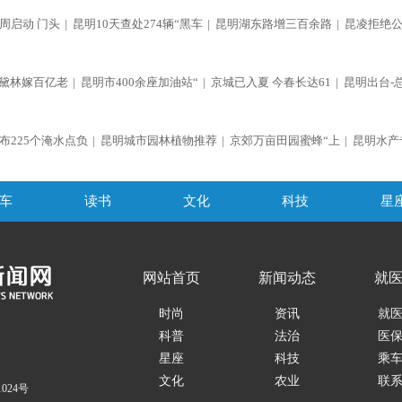
周启动 门头
|
昆明10天查处274辆“黑车
|
昆明湖东路增三百余路
|
昆凌拒绝
黛林嫁百亿老
|
昆明市400余座加油站“
|
京城已入夏 今春长达61
|
昆明出台-
布225个淹水点负
|
昆明城市园林植物推荐
|
京郊万亩田园蜜蜂“上
|
昆明水产
车
读书
文化
科技
星
网站首页
新闻动态
就
时尚
资讯
就
科普
法治
医
星座
科技
乘
文化
农业
联
1024号