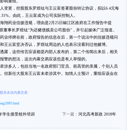
影响重组。
变更，控股股东罗煜竑与王云富签署股份转让协议，拟以6.4元每
8.31%。由此，王云富成为公司实际控制人。
翔药业信披违规，理由是2月25日椒江区政府在工作报告中提
说原董事长罗煜竑“为还赌债贱卖公司股份”，并引起媒体广泛报道。
业停牌在前，政府报告的信息在后，第一个说法中的信披违规问
和王云富坚决否认，罗煜竑周边的人也表示没看到过他赌博。
露，这些传言应该都是内部人发布的，第二个传闻出来后，相关
报警的想法，这次内幕交易应该也是有人举报的。
涉多人，包括当地一名政府部门官员、前高管的亲属，个别人员
。但新任大股东王云富未牵涉其中。知情人士预计，重组应该会在
大股东未涉内幕交易
ong/2095.html
年学生接受校外培训
下一篇：
河北高考新政 2018年