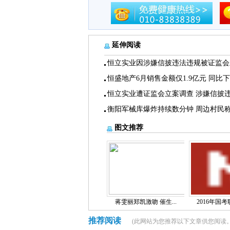
延伸阅读
恒立实业因涉嫌信披违法违规被证监会
恒盛地产6月销售金额仅1.9亿元 同比
恒立实业遭证监会立案调查 涉嫌信披
衡阳军械库爆炸持续数分钟 周边村民
图文推荐
蒋雯丽郑凯激吻 催生...
2016年国考职
推荐阅读
(此网站为您推荐以下文章供您阅读。