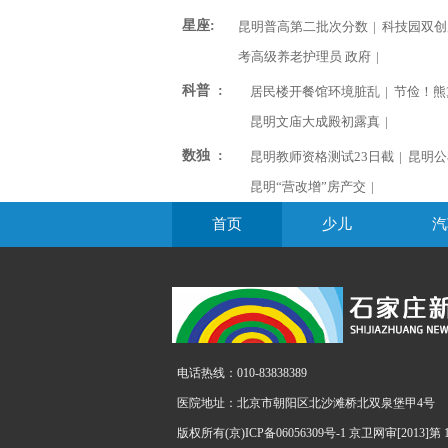
星座:
昆明普高第二批次分数
|
科技园双创
考高级养老护理员 政府
|
科普 :
居民楼开餐馆环境脏乱
|
节俭！熊
昆明文庙大成殿初露真
|
数独 :
昆明教师资格测试23日截
|
昆明公
昆明“营改增”房产交
|
首页
少儿
汽
电话热线：010-83838389
医院地址：北京市朝阳区北沙滩桥北双泉堡甲4号
版权所有(京)ICP备06056309号-1 京卫网审[2013]第 