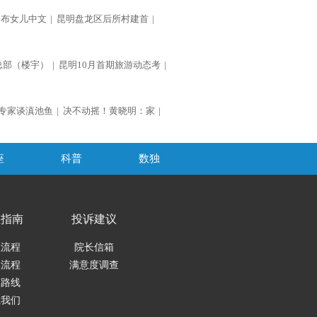
公布女儿中文
|
昆明盘龙区后所村建首
|
总部（楼宇）
|
昆明10月首期旅游动态考
|
专家谈滇池鱼
|
决不动摇！黄晓明：家
|
座
科普
数独
医指南
投诉建议
医流程
院长信箱
保流程
满意度调查
车路线
系我们