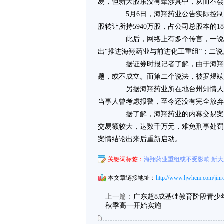
易，但新大股东没有牵涉其中，从而不会
5月6日，海翔药业公告实际控制人
股转让所持5940万股，占公司总股本的1
此后，网络上有多个传言，一说海
出“推进海翔药业与前进化工重组”；二
据证券时报记者了解，由于海翔药
题，或不成立。而第二个说法，被罗煜竑
另据海翔药业所在地台州知情人透
当事人曾考虑报警，至今还没有完全放弃
据了解，海翔药业的内幕交易案牵
交易额较大，达数千万元，难免刑事处罚
案情结论出来后重新启动。
关键词标签：
海翔药业重组或不受影响 新
本文章链接地址：
http://www.ljwhcm.com/jinr
上一篇：
广东超8成基础教育阶段青少
秋季高一开始实施