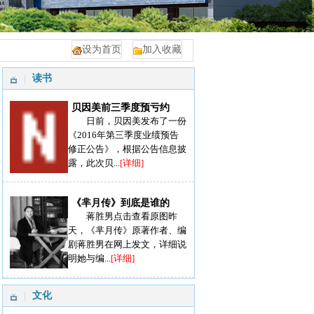
设为首页
加入收藏
读书
贝因美前三季度预亏约
日前，贝因美发布了一份
《2016年第三季度业绩预告
修正公告》，根据公告信息披
露，此次贝...
[详细]
《芈月传》到底是谁的
蒋胜男点击查看原图昨
天，《芈月传》原著作者、编
剧蒋胜男在网上发文，详细说
明她与编...
[详细]
文化