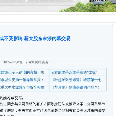
或不受影响 新大股东未涉内幕交易
2017-7-19 来源：石家庄网站 点击：
6版西游记令人崩溃的真相：蜘
昭君故里茶园里茶友舞“太极”
南永城公安局一领导遭举报：
《敲起琴鼓劲逮逮》斩获第十七
0吨重大型水泥罐车与货车相撞
《芈月传》到底是谁的作品？(
未涉内幕交易
公告，因参与公司重组的有关方面涉嫌违法被稽查立案，公司重组申
处了解到，有关方面基本已调查清楚当地相关官员等人涉嫌内幕交