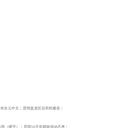
公布女儿中文
|
昆明盘龙区后所村建首
|
总部（楼宇）
|
昆明10月首期旅游动态考
|