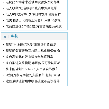
老奶奶27字家书感动网友曾多次向邻居
老人收藏“红色纸钞” 废品中淘到红军
老人6年收集300多件旧时农具 修好百岁
老夫妻绣出《清明上河图》 用断40多根
老两口退休5年拍65部方言普法剧意外成
科技
昆明“史上最烂路段”车家壁烂路修复
昆明部分商贩给荔枝喷二氧化硫保鲜 食
京台高速北京段有望今年年底通车
京白梨进入采摘期 市民购买可看认证标
将来的规划？Selina：人生要自己做主
-近两万家电商被列入黑名单 包括5家湖
这些成绩让首届中欧低碳城市会议花落