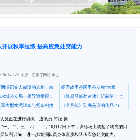
队开展秋季拉练 提高应急处突能力
2016-11-21 来源：石家庄网站 点击：
6版西游记令人崩溃的真相：蜘
昭君故里茶园里茶友舞“太极”
南永城公安局一领导遭举报：
《敲起琴鼓劲逮逮》斩获第十七
0吨重大型水泥罐车与货车相撞
《芈月传》到底是谁的作品？(
队员正在进行训练。通讯员 简泷 摄
“一、二、三、四……”，10月17日下午，训练场上响起了响亮的口
展队列训练，进一步增强队员身体素质和队伍应急处突能力。