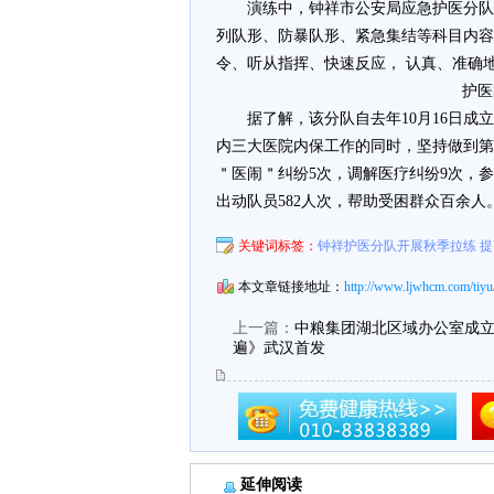
演练中，钟祥市公安局应急护医分队
列队形、防暴队形、紧急集结等科目内容
令、听从指挥、快速反应， 认真、准确
护医
据了解，该分队自去年10月16日成
内三大医院内保工作的同时，坚持做到第
＂医闹＂纠纷5次，调解医疗纠纷9次，参
出动队员582人次，帮助受困群众百余人
关键词标签：
钟祥护医分队开展秋季拉练 
本文章链接地址：
http://www.ljwhcm.com/tiyu
上一篇：
中粮集团湖北区域办公室成立 
遍》武汉首发
延伸阅读