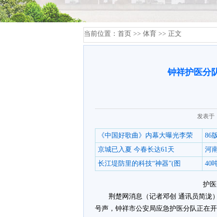
当前位置：
首页
>>
体育
>> 正文
钟祥护医分
发表于：
《中国好歌曲》内幕大曝光李荣
8
京城已入夏 今春长达61天
河
长江堤防里的科技“神器”(图
4
护医
荆楚网消息（记者邓创 通讯员简泷）
号声，钟祥市公安局应急护医分队正在开