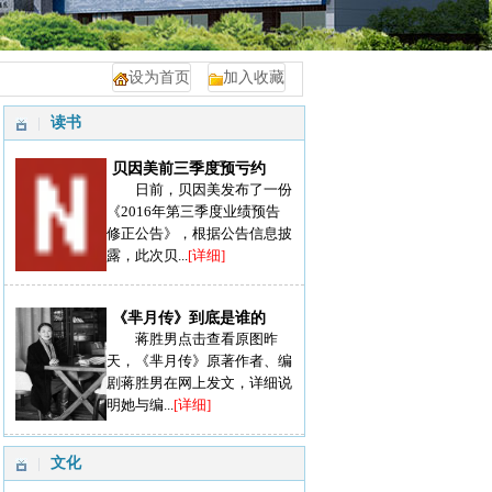
设为首页
加入收藏
读书
贝因美前三季度预亏约
日前，贝因美发布了一份
《2016年第三季度业绩预告
修正公告》，根据公告信息披
露，此次贝...
[详细]
《芈月传》到底是谁的
蒋胜男点击查看原图昨
天，《芈月传》原著作者、编
剧蒋胜男在网上发文，详细说
明她与编...
[详细]
文化