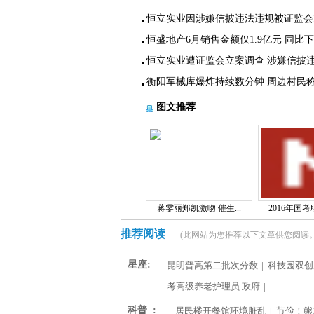
恒立实业因涉嫌信披违法违规被证监会
恒盛地产6月销售金额仅1.9亿元 同比
恒立实业遭证监会立案调查 涉嫌信披
衡阳军械库爆炸持续数分钟 周边村民
图文推荐
蒋雯丽郑凯激吻 催生...
2016年国考职
推荐阅读
(此网站为您推荐以下文章供您阅读。
星座:
昆明普高第二批次分数
|
科技园双创
考高级养老护理员 政府
|
科普 :
居民楼开餐馆环境脏乱
|
节俭！熊