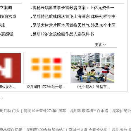
立案调
揭秘云锡原董事长雷毅贪腐案：上亿元资金一
下跌逾六成
昆航特色航线国庆首飞上海浦东 体验别样空中
违规
昆明大树营片区本周置换天然气 涉及78个小区
称震感强
昆明12岁女孩绘画作品入选教科书
更多>>
位发布-...
12月16日 1773年波士顿...
《七个朋友》造型百...
)
周启动 门头
|
昆明10天查处274辆“黑车
|
昆明湖东路增三百余路
|
昆凌拒绝
黛林嫁百亿老
|
昆明市400余座加油站“
|
京城已入夏 今春长达61
|
昆明出台-