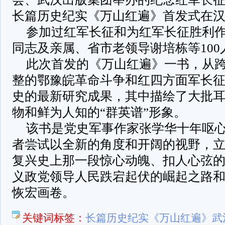
长篇历史纪实《万山红遍》首发式在
参加过红军长征和为红军长征胜利
同志及亲属、省市老领导谢培栋等100
此次首发的《万山红遍》一书，从
整的鄂豫皖革命斗争和红四方面军长
史的最新研究成果，其中描绘了大批
物和鲜为人知的“群英谱”形象。
该书是党史军事作家张学华十年呕
者尝试以全新的角度和开阔的视野，
复兴史上那一段惊心动魄、扣人心弦
义政党领导人民跌宕起伏的崛起之路
恢宏画卷。
关键词标签：
长篇历史纪实《万山红遍》武