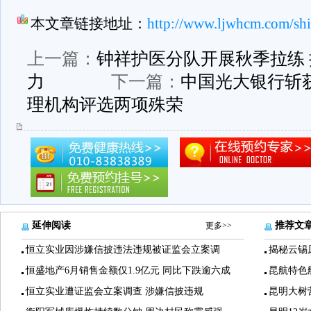
本文章链接地址：
http://www.ljwhcm.com/shi
上一篇：
钟祥护医分队开展秋季拉练
力
下一篇：
中国光大银行斩获
理机构评选两项殊荣
延伸阅读
推荐文
更多>>
恒立实业因涉嫌信披违法违规被证监会立案调
揭秘云锡
恒盛地产6月销售金额仅1.9亿元 同比下跌逾六成
昆航特色
恒立实业遭证监会立案调查 涉嫌信披违规
昆明大树