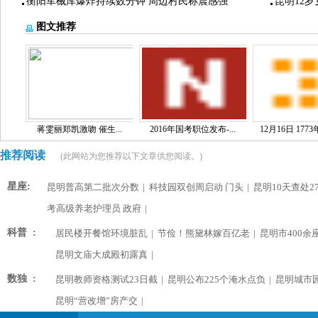
衡阳军械库爆炸持续数分钟 周边村民称震感强
昆明12
图文推荐
蒋雯丽郑凯激吻 催生...
2016年国考职位发布-...
12月16日 1773
推荐阅读
(此网站为您推荐以下文章供您阅读。)
星座:
昆明普高第二批次分数
|
科技园双创周启动 门头
|
昆明10天查处2
考高级养老护理员 政府
|
科普 :
居民楼开餐馆环境脏乱
|
节俭！熊黛林嫁百亿老
|
昆明市400余
昆明文庙大成殿初露真
|
数独 :
昆明教师资格测试23日截
|
昆明公布225个淹水点负
|
昆明城市
昆明“营改增”房产交
|