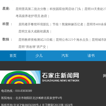
星座:
昆明普高第二批次分数
|
科技园双创周启动 门头
|
昆明10天查处2
考高级养老护理员 政府
|
科普 :
居民楼开餐馆环境脏乱
|
节俭！熊黛林嫁百亿老
|
昆明市400余
昆明文庙大成殿初露真
|
数独 :
昆明教师资格测试23日截
|
昆明公布225个淹水点负
|
昆明城市
昆明“营改增”房产交
|
首页
少儿
汽车
读书
电话热线：010-83838389
医院地址：北京市朝阳区北沙滩桥北双泉堡甲4号
版权所有(京)ICP备06056309号-1 京卫网审[2013]第 1024号