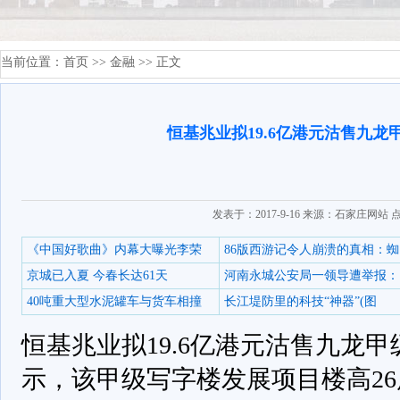
当前位置：
首页
>>
金融
>> 正文
恒基兆业拟19.6亿港元沽售九龙
发表于：2017-9-16 来源：石家庄网站 
《中国好歌曲》内幕大曝光李荣
86版西游记令人崩溃的真相：蜘
京城已入夏 今春长达61天
河南永城公安局一领导遭举报：
40吨重大型水泥罐车与货车相撞
长江堤防里的科技“神器”(图
恒基兆业拟19.6亿港元沽售九龙甲
示，该甲级写字楼发展项目楼高2