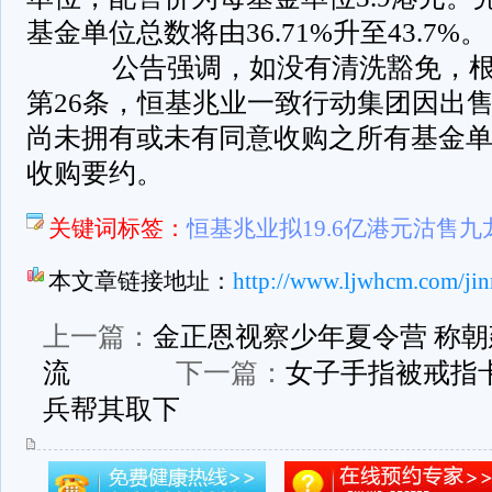
基金单位总数将由36.71%升至43.7%。
公告强调，如没有清洗豁免，根
第26条，恒基兆业一致行动集团因出
尚未拥有或未有同意收购之所有基金
收购要约。
关键词标签：
恒基兆业拟19.6亿港元沽售
本文章链接地址：
http://www.ljwhcm.com/jin
上一篇：
金正恩视察少年夏令营 称
流
下一篇：
女子手指被戒指
兵帮其取下