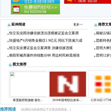
延伸阅读
推荐文
更多>>
恒立实业因涉嫌信披违法违规被证监会立案调
揭秘云锡
恒盛地产6月销售金额仅1.9亿元 同比下跌逾六成
昆航特色
恒立实业遭证监会立案调查 涉嫌信披违规
昆明大树
衡阳军械库爆炸持续数分钟 周边村民称震感强
昆明12
图文推荐
蒋雯丽郑凯激吻 催生...
2016年国考职位发布-...
12月16日 1773
推荐阅读
(此网站为您推荐以下文章供您阅读。)