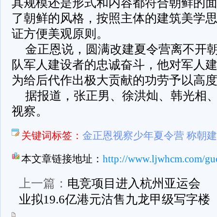
其规模还是形式和内容都符合朝鲜的
了朝鲜的风格，按照主体的建筑美学
证方便美观原则。
金正恩说，圆满改建夏令营离不开朝
队军人建设者的忠诚奋斗，他对军人
为给后代作出极大贡献的功劳予以高
据报道，张正男、徐洪灿、韩光相
视察。
关键词标签：
金正恩视察少年夏令营 称朝
本文章链接地址：
http://www.ljwhcm.com/guo
上一篇：
电竞项目进入杭州亚运会
业拟19.6亿港元沽售九龙甲级写字楼