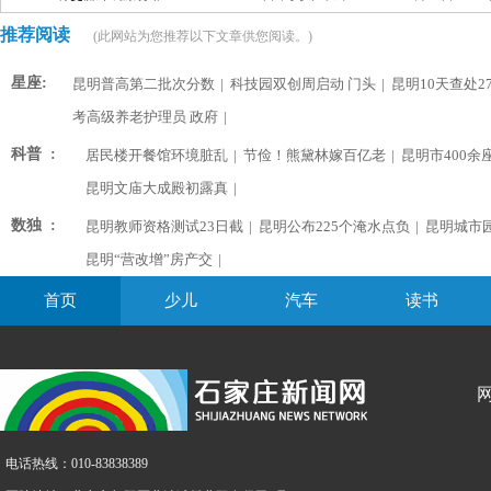
推荐阅读
(此网站为您推荐以下文章供您阅读。)
星座:
昆明普高第二批次分数
|
科技园双创周启动 门头
|
昆明10天查处2
考高级养老护理员 政府
|
科普 :
居民楼开餐馆环境脏乱
|
节俭！熊黛林嫁百亿老
|
昆明市400余
昆明文庙大成殿初露真
|
数独 :
昆明教师资格测试23日截
|
昆明公布225个淹水点负
|
昆明城市
昆明“营改增”房产交
|
首页
少儿
汽车
读书
电话热线：010-83838389