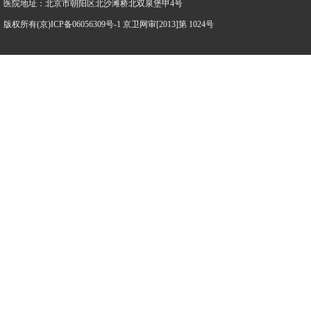
医院地址：北京市朝阳区北沙滩桥北双泉堡甲4号
版权所有(京)ICP备06056309号-1 京卫网审[2013]第 1024号