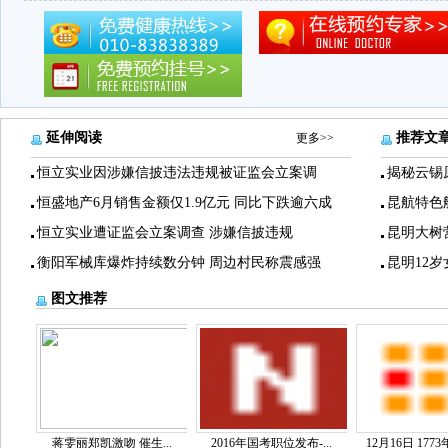
延伸阅读
推荐文
更多>>
恒立实业因涉嫌信披违法违规被证监会立案调
揭秘云锡
恒盛地产6月销售金额仅1.9亿元 同比下跌逾六成
昆航特色
恒立实业遭证监会立案调查 涉嫌信披违规
昆明大树
衡阳军械库爆炸持续数分钟 周边村民称震感强
昆明12
图文推荐
蒋雯丽郑凯激吻 催生...
2016年国考职位发布-...
12月16日 1773