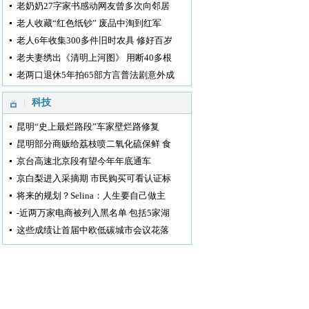
老奶奶27字家书感动网友曾多次向邻居
老人收藏“红色纸钞” 废品中淘到红军
老人6年收集300多件旧时农具 修好百岁
老夫妻绣出《清明上河图》 用断40多根
老两口退休5年拍65部方言普法剧意外成
科技
昆明“史上最烂路段”车家壁烂路修复
昆明部分商贩给荔枝喷二氧化硫保鲜 食
京台高速北京段有望今年年底通车
京白梨进入采摘期 市民购买可看认证标
将来的规划？Selina：人生要自己做主
-近两万家电商被列入黑名单 包括5家湖
这些成绩让首届中欧低碳城市会议花落