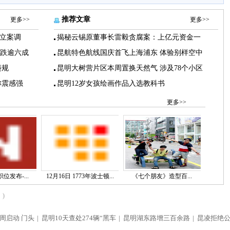
推荐文章
更多>>
更多>>
立案调
揭秘云锡原董事长雷毅贪腐案：上亿元资金一
下跌逾六成
昆航特色航线国庆首飞上海浦东 体验别样空中
违规
昆明大树营片区本周置换天然气 涉及78个小区
称震感强
昆明12岁女孩绘画作品入选教科书
更多>>
位发布-...
12月16日 1773年波士顿...
《七个朋友》造型百...
)
周启动 门头
|
昆明10天查处274辆“黑车
|
昆明湖东路增三百余路
|
昆凌拒绝