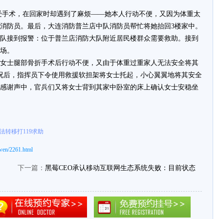
受手术，在回家时却遇到了麻烦——她本人行动不便，又因为体重太
消防员。最后，大连消防普兰店中队消防员帮忙将她抬回3楼家中。
店中队接到报警：位于普兰店消防大队附近居民楼群众需要救助。接到
现场。
女士腿部骨折手术后行动不便，又由于体重过重家人无法安全将其
情况后，指挥员下令使用救援软担架将女士托起，小心翼翼地将其安全
感谢声中，官兵们又将女士背到其家中卧室的床上确认女士安稳坐
法转移打119求助
wen/2261.html
下一篇：
黑莓CEO承认移动互联网生态系统失败：目前状态