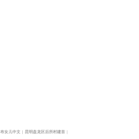
公布女儿中文
|
昆明盘龙区后所村建首
|