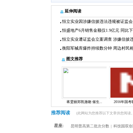
延伸阅读
恒立实业因涉嫌信披违法违规被证监会
恒盛地产6月销售金额仅1.9亿元 同比
恒立实业遭证监会立案调查 涉嫌信披
衡阳军械库爆炸持续数分钟 周边村民
图文推荐
蒋雯丽郑凯激吻 催生...
2016年国考职
推荐阅读
(此网站为您推荐以下文章供您阅读。
星座:
昆明普高第二批次分数
|
科技园双创