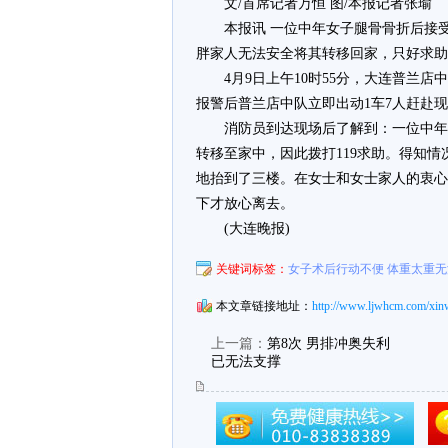
文/首席记者万恒 图/本报记者张瑜
本报讯 一位中年女子腿骨骨折后接
胖家人无法安全将其转移回家，只好求助
4月9日上午10时55分，大连普兰
报警后普兰店中队立即出动1车7人赶赴
消防员到达现场后了解到：一位中年
转移至家中，因此拨打119求助。得知
地抬到了三楼。在女士和女士家人的衷心
下才放心离去。
(大连晚报)
关键词标签：
女子术后行动不便 体重太重无
本文章链接地址：
http://www.ljwhcm.com/xin
上一篇：
第8次 男排冲奥失利
已无法支撑