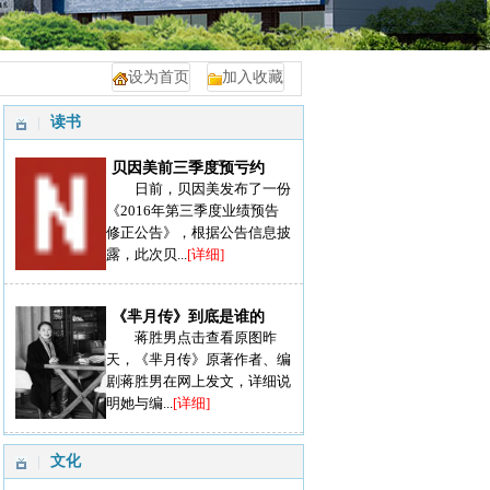
设为首页
加入收藏
读书
贝因美前三季度预亏约
日前，贝因美发布了一份
《2016年第三季度业绩预告
修正公告》，根据公告信息披
露，此次贝...
[详细]
《芈月传》到底是谁的
蒋胜男点击查看原图昨
天，《芈月传》原著作者、编
剧蒋胜男在网上发文，详细说
明她与编...
[详细]
文化