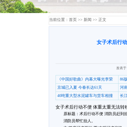
当前位置：
首页
>>
新闻
>> 正文
女子术后行动
发表于：
《中国好歌曲》内幕大曝光李荣
8
京城已入夏 今春长达61天
河
40吨重大型水泥罐车与货车相撞
长江
女子术后行动不便 体重太重无法转移
原标题：术后行动不便 消防员赶到
消防员帮忙抬人。