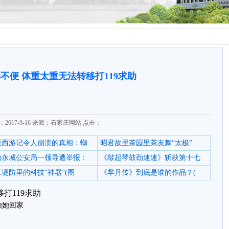
不便 体重太重无法转移打119求助
2017-9-16 来源：石家庄网站 点击：
6版西游记令人崩溃的真相：蜘
昭君故里茶园里茶友舞“太极”
南永城公安局一领导遭举报：
《敲起琴鼓劲逮逮》斩获第十七
堤防里的科技“神器”(图
《芈月传》到底是谁的作品？(
打119求助
抬她回家