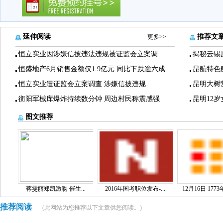
延伸阅读
推荐文
更多>>
恒立实业因涉嫌信披违法违规被证监会立案调
揭秘云锡
恒盛地产6月销售金额仅1.9亿元 同比下跌逾六成
昆航特色
恒立实业遭证监会立案调查 涉嫌信披违规
昆明大树
衡阳军械库爆炸持续数分钟 周边村民称震感强
昆明12
图文推荐
蒋雯丽郑凯激吻 催生...
2016年国考职位发布-...
12月16日 1773
推荐阅读
(此网站为您推荐以下文章供您阅读。)