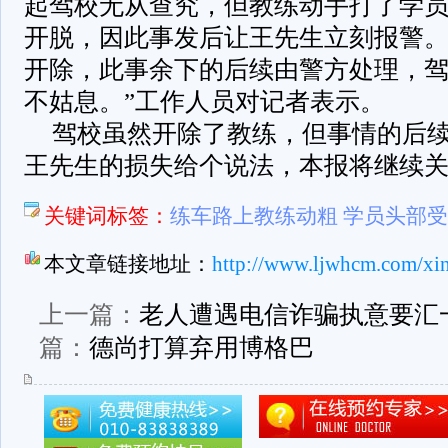
起驾校无从查究，但教练动手打了学
开脱，因此事发后让王先生立刻报警
开除，此事余下的后续由警方处理，
不姑息。”工作人员对记者表示。
驾校虽然开除了教练，但事情的后
王先生的损失给个说法，本报将继续
关键词标签：
练车路上教练动粗 学员头部
本文章链接地址：
http://www.ljwhcm.com/xi
上一篇：
老人遭遇电信诈骗执意要汇
篇：
德尚打算弃用博格巴