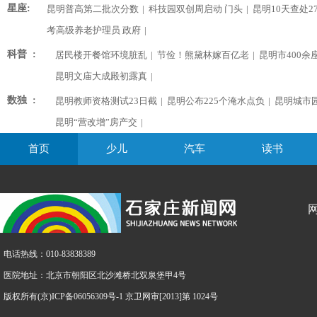
星座:
昆明普高第二批次分数
|
科技园双创周启动 门头
|
昆明10天查处2
考高级养老护理员 政府
|
科普 :
居民楼开餐馆环境脏乱
|
节俭！熊黛林嫁百亿老
|
昆明市400余
昆明文庙大成殿初露真
|
数独 :
昆明教师资格测试23日截
|
昆明公布225个淹水点负
|
昆明城市
昆明“营改增”房产交
|
首页
少儿
汽车
读书
电话热线：010-83838389
医院地址：北京市朝阳区北沙滩桥北双泉堡甲4号
版权所有(京)ICP备06056309号-1 京卫网审[2013]第 1024号