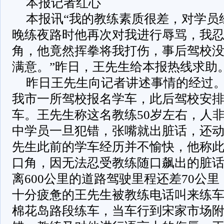
本报记者红心
本报讯“我的教练素质很差，对学员
晚练夜路时他再次对我进行辱骂，我
角，他竟然挥拳将我打伤，事后驾校
满意。”昨日，王先生给本报热线求助
昨日王先生向记者讲述事情的经过。
我市一所驾校报名学车，此后驾校安
车。王先生称这名教练50岁左右，人
中学员一旦犯错，张嘴就出脏话，还
先生此前的学车经历并不愉快，他称
口角，因无法忍受教练随口飙出的脏
离600公里的道路驾驶里程还差70公里
十分疲惫的王先生被教练电话叫来练
棉花岛路段练车，当车行到宋家市场