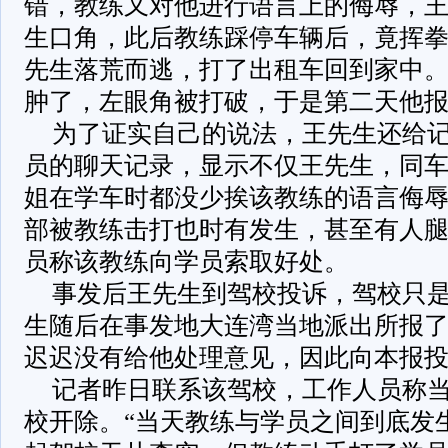
错，教练又对他进行语言上的侮辱，
生口角，此后教练踩停车辆后，竟挥
先生落荒而逃，打了出租车回到家中
肿了，左眼角被打破，于是第二天他
为了证实自己的说法，王先生还给
员的聊天记录，显示不仅王先生，同车
姐在学车时都没少挨该教练的语言侮
部被教练击打也时有发生，甚至有人
员称该教练向学员索取好处。
事发后王先生到驾校投诉，驾校只
生随后在事发地大连湾当地派出所报
迟迟没有给他处理意见，因此向本报
记者昨日联系该驾校，工作人员称
校开除。“当天教练与学员之间到底发