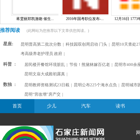
蒋雯丽郑凯激吻 催生...
2016年国考职位发布-...
12月16日 1773
推荐阅读
(此网站为您推荐以下文章供您阅读。)
星座:
昆明普高第二批次分数
|
科技园双创周启动 门头
|
昆明10天查处2
考高级养老护理员 政府
|
科普 :
居民楼开餐馆环境脏乱
|
节俭！熊黛林嫁百亿老
|
昆明市400余
昆明文庙大成殿初露真
|
数独 :
昆明教师资格测试23日截
|
昆明公布225个淹水点负
|
昆明城市
昆明“营改增”房产交
|
首页
少儿
汽车
读书