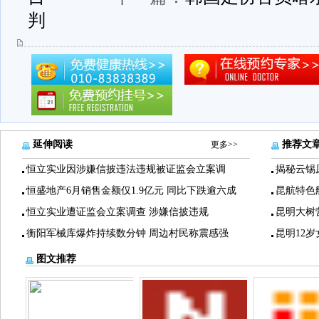
判
延伸阅读
推荐文
更多>>
恒立实业因涉嫌信披违法违规被证监会立案调
揭秘云锡
恒盛地产6月销售金额仅1.9亿元 同比下跌逾六成
昆航特色
恒立实业遭证监会立案调查 涉嫌信披违规
昆明大树
衡阳军械库爆炸持续数分钟 周边村民称震感强
昆明12
图文推荐