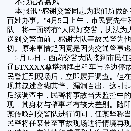
本报记者嘉风
本报讯 “感谢交警同志为我们所做
百姓办事。”4月5日上午，市民贾先
队，将一面绣有“人民好交警，执法为
送到交警面前，感谢大队事故民警为
切。原来事情起因竟是因为交通肇事
2月15日，西岗交警大队接到市民
辽BTXXXX桑塔纳牌出租车与路边停
民警赶到现场后，立即展开调查。但
现其叙述含糊其辞、漏洞百出。这引
后续调查中，民警将事故当天监控中
现，其身材与肇事者有较大差别。随
某传唤到交警队进行询问，任某坚称
民警将任某带至事故现场进行情境再