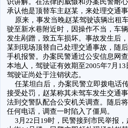
识讲解。在法律的威慑和办案民警耐
承认他是顶替车主赵某，来处理交通
原来，事发当晚赵某驾驶该辆出租
驶至新水巷附近时，因操作不当，车
发生剐蹭，致五车损坏。事故发生后
某到现场顶替自己处理交通事故，随
手机报警。办案民警通过公安信息网
本地人，驾驶证有效期至2005年7月1
驾驶证尚处于注销状态。
任某坦白后，办案民警立即拨电话
接受处罚，赵某称其未驾车发生交通
法到交警队配合公安机关调查。随后
任何电话，调查一时陷入了僵局。
3月22日19时，民警接到市民举报