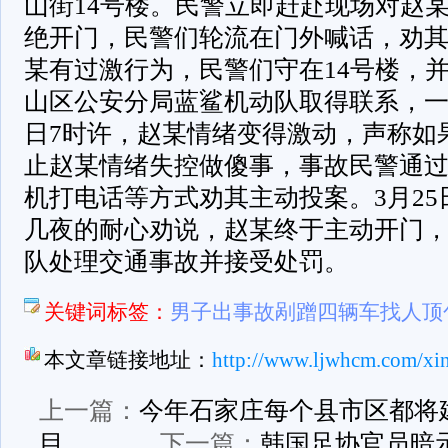
山街14号楼。民警立即赶赴现场对赵
绝开门，民警们轮流在门外喊话，劝
某有过激行为，民警们守在14号楼，
山区公安分局蓝鲨机动队取得联系，一
日7时许，赵某情绪变得激动，声称如
止赵某情绪失控做傻事，事故民警通
机打电话等方式劝其主动投案。3月25
几夜的耐心劝说，赵某终于主动开门
队处理交通事故并接受处罚。
关键词标签：
男子出事故剐蹭四辆车找人顶
本文章链接地址：
http://www.ljwhcm.com/xi
上一篇：
今年石家庄每个县市区都将
目
下一篇：
韩国足协官员暗示