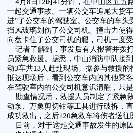
4月8日12时41分许，在中山区五
一起交通事故。一辆公交车追尾大货车
进”了公交车的驾驶室。公交车的车头
挡风玻璃划伤了公交司机。撞击力使
向盘卡住了公交司机的腿，司机一度
记者了解到，事发后有人报警并拨打
员紧急救援。据悉，中山消防中队接
动3车共13人赶赴现场。据参与救援
抵达现场后，看到公交车内的其他乘
在驾驶室内的公交司机意识清醒，只
勘查情况后，救援人员制定了紧急
动泵、万象剪切钳等工具进行破拆，
成功救出，之后120急救车将伤者送往
目前，对于这起交通事故发生的原