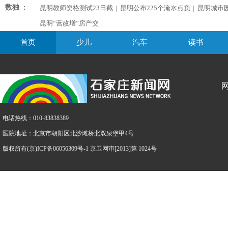
数独 :
昆明教师资格测试23日截
|
昆明公布225个淹水点负
|
昆明城市
昆明“营改增”房产交
|
首页
少儿
汽车
读书
电话热线：010-83838389
医院地址：北京市朝阳区北沙滩桥北双泉堡甲4号
版权所有(京)ICP备06056309号-1 京卫网审[2013]第 1024号