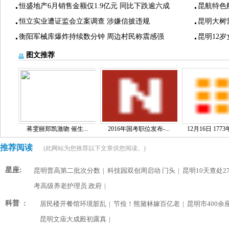
恒盛地产6月销售金额仅1.9亿元 同比下跌逾六成
昆航特色
恒立实业遭证监会立案调查 涉嫌信披违规
昆明大树
衡阳军械库爆炸持续数分钟 周边村民称震感强
昆明12
图文推荐
蒋雯丽郑凯激吻 催生...
2016年国考职位发布-...
12月16日 1773
推荐阅读
(此网站为您推荐以下文章供您阅读。)
星座:
昆明普高第二批次分数
|
科技园双创周启动 门头
|
昆明10天查处2
考高级养老护理员 政府
|
科普 :
居民楼开餐馆环境脏乱
|
节俭！熊黛林嫁百亿老
|
昆明市400余
昆明文庙大成殿初露真
|