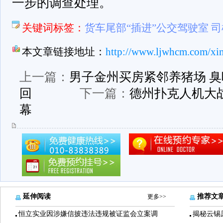
一步的调查处理。
关键词标签：
货车尾部“插进”公交驾驶室 
本文章链接地址：
http://www.ljwhcm.com/xi
上一篇：
男子金州买房紧邻养猪场 
回
下一篇：
德州扑克人机大
幕
延伸阅读
推荐文
更多>>
恒立实业因涉嫌信披违法违规被证监会立案调
揭秘云锡