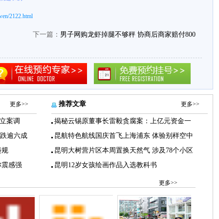
wen/2122.html
下一篇：
男子网购龙虾掉腿不够秤 协商后商家赔付800
推荐文章
更多>>
更多>>
立案调
揭秘云锡原董事长雷毅贪腐案：上亿元资金一
下跌逾六成
昆航特色航线国庆首飞上海浦东 体验别样空中
违规
昆明大树营片区本周置换天然气 涉及78个小区
称震感强
昆明12岁女孩绘画作品入选教科书
更多>>