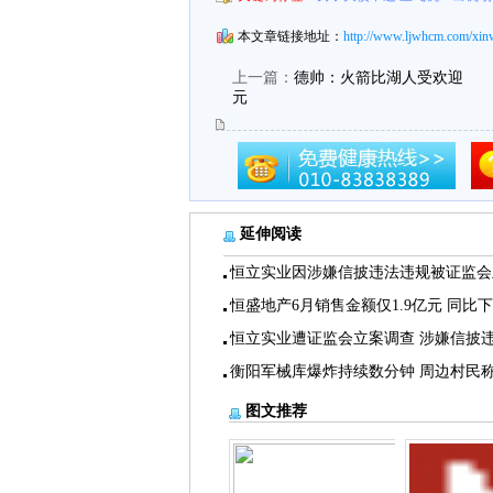
本文章链接地址：
http://www.ljwhcm.com/xin
上一篇：
德帅：火箭比湖人受欢迎
元
延伸阅读
恒立实业因涉嫌信披违法违规被证监会
恒盛地产6月销售金额仅1.9亿元 同比
恒立实业遭证监会立案调查 涉嫌信披
衡阳军械库爆炸持续数分钟 周边村民
图文推荐