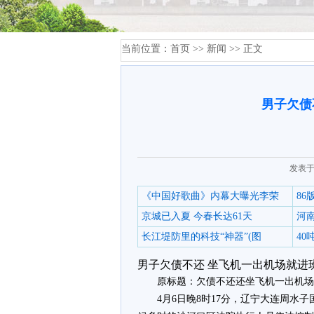
当前位置：
首页
>>
新闻
>> 正文
男子欠债
发表于
《中国好歌曲》内幕大曝光李荣
8
京城已入夏 今春长达61天
河
长江堤防里的科技“神器”(图
4
男子欠债不还 坐飞机一出机场就进
原标题：欠债不还还坐飞机一出机场
4月6日晚8时17分，辽宁大连周