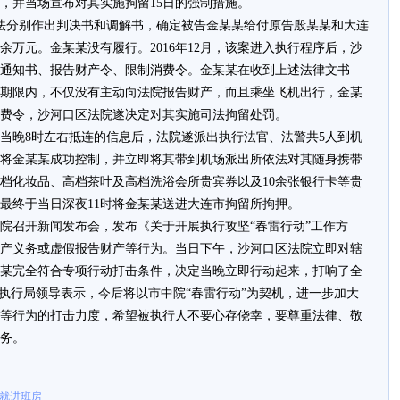
，并当场宣布对其实施拘留15日的强制措施。
院依法分别作出判决书和调解书，确定被告金某某给付原告殷某某和大连
0余万元。金某某没有履行。2016年12月，该案进入执行程序后，沙
通知书、报告财产令、限制消费令。金某某在收到上述法律文书
期限内，不仅没有主动向法院报告财产，而且乘坐飞机出行，金某
费令，沙河口区法院遂决定对其实施司法拘留处罚。
于当晚8时左右抵连的信息后，法院遂派出执行法官、法警共5人到机
将金某某成功控制，并立即将其带到机场派出所依法对其随身携带
档化妆品、高档茶叶及高档洗浴会所贵宾券以及10余张银行卡等贵
最终于当日深夜11时将金某某送进大连市拘留所拘押。
法院召开新闻发布会，发布《关于开展执行攻坚“春雷行动”工作方
产义务或虚假报告财产等行为。当日下午，沙河口区法院立即对辖
某完全符合专项行动打击条件，决定当晚立即行动起来，打响了全
院执行局领导表示，今后将以市中院“春雷行动”为契机，进一步加大
等行为的打击力度，希望被执行人不要心存侥幸，要尊重法律、敬
务。
场就进班房