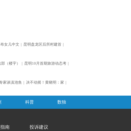
公布女儿中文
|
昆明盘龙区后所村建首
|
总部（楼宇）
|
昆明10月首期旅游动态考
|
专家谈滇池鱼
|
决不动摇！黄晓明：家
|
座
科普
数独
医指南
投诉建议