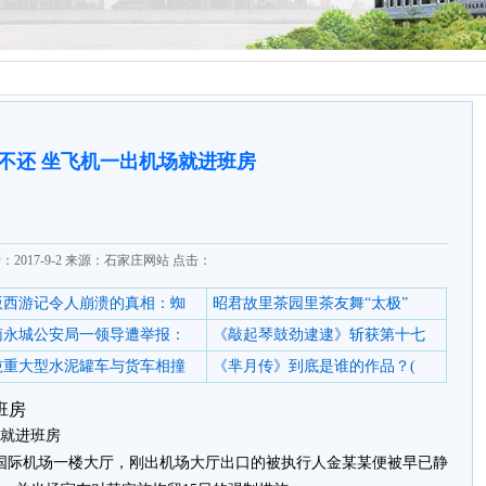
不还 坐飞机一出机场就进班房
：2017-9-2 来源：石家庄网站 点击：
6版西游记令人崩溃的真相：蜘
昭君故里茶园里茶友舞“太极”
南永城公安局一领导遭举报：
《敲起琴鼓劲逮逮》斩获第十七
0吨重大型水泥罐车与货车相撞
《芈月传》到底是谁的作品？(
班房
就进班房
水子国际机场一楼大厅，刚出机场大厅出口的被执行人金某某便被早已静