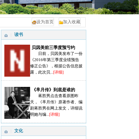
设为首页
加入收藏
读书
贝因美前三季度预亏约
日前，贝因美发布了一份
《2016年第三季度业绩预告
修正公告》，根据公告信息披
露，此次贝...
[详细]
《芈月传》到底是谁的
蒋胜男点击查看原图昨
天，《芈月传》原著作者、编
剧蒋胜男在网上发文，详细说
明她与编...
[详细]
文化