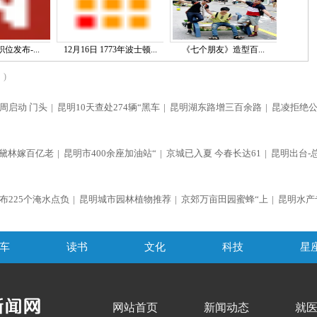
位发布-...
12月16日 1773年波士顿...
《七个朋友》造型百...
)
周启动 门头
|
昆明10天查处274辆“黑车
|
昆明湖东路增三百余路
|
昆凌拒绝
黛林嫁百亿老
|
昆明市400余座加油站“
|
京城已入夏 今春长达61
|
昆明出台-
布225个淹水点负
|
昆明城市园林植物推荐
|
京郊万亩田园蜜蜂“上
|
昆明水产
车
读书
文化
科技
星
网站首页
新闻动态
就