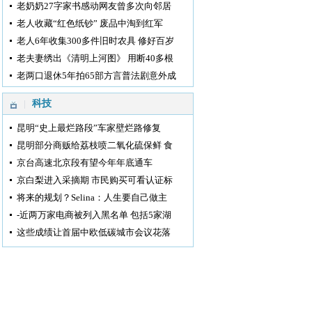
老奶奶27字家书感动网友曾多次向邻居
老人收藏“红色纸钞” 废品中淘到红军
老人6年收集300多件旧时农具 修好百岁
老夫妻绣出《清明上河图》 用断40多根
老两口退休5年拍65部方言普法剧意外成
科技
昆明“史上最烂路段”车家壁烂路修复
昆明部分商贩给荔枝喷二氧化硫保鲜 食
京台高速北京段有望今年年底通车
京白梨进入采摘期 市民购买可看认证标
将来的规划？Selina：人生要自己做主
-近两万家电商被列入黑名单 包括5家湖
这些成绩让首届中欧低碳城市会议花落