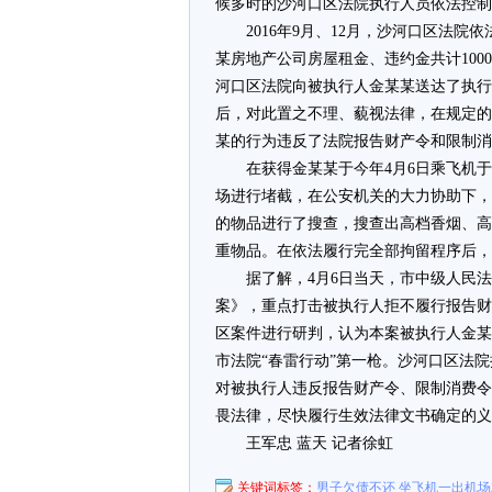
候多时的沙河口区法院执行人员依法控制
2016年9月、12月，沙河口区法
某房地产公司房屋租金、违约金共计100
河口区法院向被执行人金某某送达了执行
后，对此置之不理、藐视法律，在规定的
某的行为违反了法院报告财产令和限制消
在获得金某某于今年4月6日乘飞机
场进行堵截，在公安机关的大力协助下，
的物品进行了搜查，搜查出高档香烟、高
重物品。在依法履行完全部拘留程序后，
据了解，4月6日当天，市中级人民
案》，重点打击被执行人拒不履行报告财
区案件进行研判，认为本案被执行人金某
市法院“春雷行动”第一枪。沙河口区法
对被执行人违反报告财产令、限制消费令
畏法律，尽快履行生效法律文书确定的义
王军忠 蓝天 记者徐虹
关键词标签：
男子欠债不还 坐飞机一出机