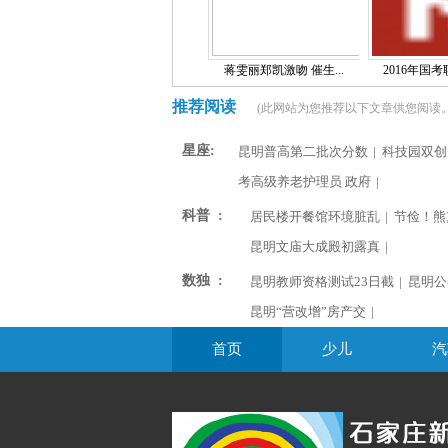
蒋雯丽郑凯激吻 催生...
2016年国考职
推荐阅读
(此网站为您推荐以下文章供您阅读。
星座:
昆明普高第二批次分数
|
科技园双创
考高级养老护理员 政府
|
科普 :
居民楼开餐馆环境脏乱
|
节俭！熊
昆明文庙大成殿初露真
|
数独 :
昆明教师资格测试23日截
|
昆明公
昆明“营改增”房产交
|
首页
少儿
汽