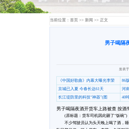
当前位置：
首页
>>
新闻
>> 正文
男子喝隔
发表于
《中国好歌曲》内幕大曝光李荣
8
京城已入夏 今春长达61天
河
长江堤防里的科技“神器”(图
4
男子喝隔夜酒开货车上路被查 按酒
(原标题：货车司机因此砸了“饭碗”)
不少驾驶员认为头天晚上喝了酒，睡