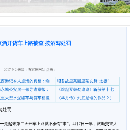
夜酒开货车上路被查 按酒驾处罚
：2017-9-2 来源：石家庄网站 点击：
6版西游记令人崩溃的真相：蜘
昭君故里茶园里茶友舞“太极”
南永城公安局一领导遭举报：
《敲起琴鼓劲逮逮》斩获第十七
0吨重大型水泥罐车与货车相撞
《芈月传》到底是谁的作品？(
驾处罚
一觉起来第二天开车上路就不会有“事”。4月7日一早，旅顺交警大