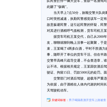
队民警拦停一辆大货车，查获一名酒驾司
此砸了“饭碗”。
当天早上7点50分，旅顺交警大队
口时突然减速，执勤民警感觉该车一定有
故意躲避民警，这引起民警的怀疑，民警
对其进行酒精呼气值检测，货车司机王某血液
据货车司机王某交代，自己从2000
友，聊聊就聊到晚上没事一起聚聚，于是
束，王某喝了4两多白酒，平时不胜酒力
事，随即开了单位的货车干活。但在半路
交警早高峰只疏导交通，不会查违章，谁
认不讳。根据相关规定，王某因饮酒后驾
驶证、拘留15日、罚款5000元的处罚
交警部门对酒后驾驶、超载等严重违
为依据，由于酒精在人体内代谢的时间长
天驾驶机动车。
关键词标签：
男子喝隔夜酒开货车上路被查