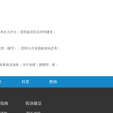
公布女儿中文
|
昆明盘龙区后所村建首
|
总部（楼宇）
|
昆明10月首期旅游动态考
|
专家谈滇池鱼
|
决不动摇！黄晓明：家
|
座
科普
数独
医指南
投诉建议