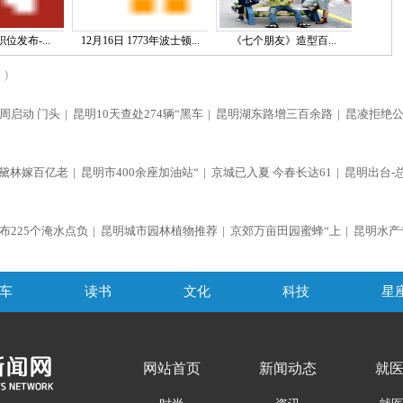
位发布-...
12月16日 1773年波士顿...
《七个朋友》造型百...
)
周启动 门头
|
昆明10天查处274辆“黑车
|
昆明湖东路增三百余路
|
昆凌拒绝
黛林嫁百亿老
|
昆明市400余座加油站“
|
京城已入夏 今春长达61
|
昆明出台-
布225个淹水点负
|
昆明城市园林植物推荐
|
京郊万亩田园蜜蜂“上
|
昆明水产
车
读书
文化
科技
星
网站首页
新闻动态
就