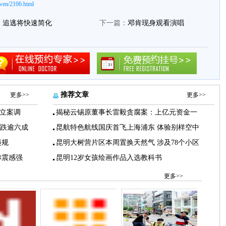
wen/2106.html
 追逃将快速简化
下一篇：
邓肯现身观看演唱
推荐文章
更多>>
更多>>
立案调
揭秘云锡原董事长雷毅贪腐案：上亿元资金一
下跌逾六成
昆航特色航线国庆首飞上海浦东 体验别样空中
违规
昆明大树营片区本周置换天然气 涉及78个小区
称震感强
昆明12岁女孩绘画作品入选教科书
更多>>