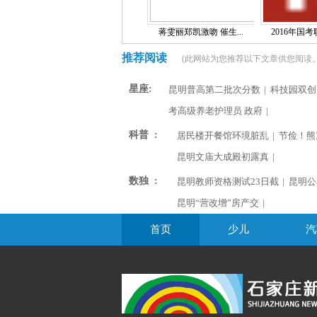
蒋雯丽郑凯激吻 催生...
2016年国考职
推荐阅读
(此网站为您推荐以下文章供您阅读。
星座:
昆明普高第二批次分数
|
科技园双创
考高级养老护理员 政府
|
科普 :
居民楼开餐馆环境脏乱
|
节俭！熊
昆明文庙大成殿初露真
|
数独 :
昆明教师资格测试23日截
|
昆明公
昆明“营改增”房产交
|
首页
少儿
汽