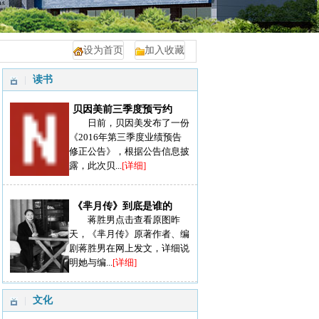
设为首页
加入收藏
读书
贝因美前三季度预亏约
日前，贝因美发布了一份
《2016年第三季度业绩预告
修正公告》，根据公告信息披
露，此次贝...
[详细]
《芈月传》到底是谁的
蒋胜男点击查看原图昨
天，《芈月传》原著作者、编
剧蒋胜男在网上发文，详细说
明她与编...
[详细]
文化