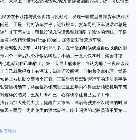
机。大早上干活怎么还喝酒呢?原来是隔夜酒惹的祸，货车司机也因
岗勤民警在长江路与黄金街路口执勤时，发现一辆重型自卸货车快到路
问题，于是上前将该车拦停，进行检查。货车司机下车说话时总是
遂与其正面交谈，司机没说几句话民警就闻到了浓浓的酒味。于是
中酒精含量为47mg/100ml，属酒后驾驶营运车辆。
年开始驾驶大货车，4月6日16时多，在干活的时候偶遇自己以前的朋
哥四个下班后找个小饭店喝起了小酒。一直到快20时，聚会才结
的他也感到自己喝醉了。第二天早上醒来后，自认为睡了一夜应该没
上自己就觉得身上有酒味，知道还没醒酒，但抱着侥幸心理，觉得
知路上被执勤交警堵个正着。王某对酒后驾驶营运车的违法实事供
驶营运机动车，将面临吊销驾驶证且五年内不得重新领取机动车驾
。面对这样的结局，王某后悔不已，心存侥幸让自己丢了工作。
法行为加大处罚力度，提醒广大市民：酒后驾驶并不以喝酒的时间
短因人而异，为避免类似酒驾事件，晚上喝酒的驾驶员请不要第二
 按酒驾处罚