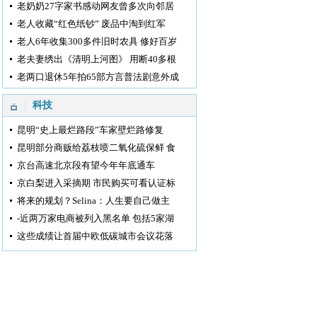
老奶奶27字家书感动网友曾多次向邻居
老人收藏“红色纸钞” 废品中淘到红军
老人6年收集300多件旧时农具 修好百岁
老夫妻绣出《清明上河图》 用断40多根
老两口退休5年拍65部方言普法剧意外成
科技
昆明“史上最烂路段”车家壁烂路修复
昆明部分商贩给荔枝喷二氧化硫保鲜 食
京台高速北京段有望今年年底通车
京白梨进入采摘期 市民购买可看认证标
将来的规划？Selina：人生要自己做主
-近两万家电商被列入黑名单 包括5家湖
这些成绩让首届中欧低碳城市会议花落