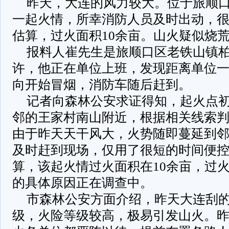
昨天，大连的风力较大。位于旅顺
一起火情，所幸消防人员及时出动，
估算，过火面积10余亩。山火疑似烧
报料人崔先生是旅顺口区老铁山镇柏
许，他正在单位上班，发现距离单位
向开始冒烟，消防车随后赶到。
记者向森林公安求证得知，起火点
邻的王家村南山附近，根据相关线索
由于昨天天干风大，火势随即蔓延到
及时赶到现场，仅用了很短的时间便
算，该起火情过火面积在10余亩，过
的具体原因正在调查中。
市森林公安方面介绍，昨天大连刮的
级，火险等级较高，极易引发山火。