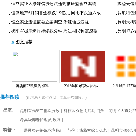
恒立实业因涉嫌信披违法违规被证监会立案调
揭秘云锡
恒盛地产6月销售金额仅1.9亿元 同比下跌逾六成
昆航特色
恒立实业遭证监会立案调查 涉嫌信披违规
昆明大树
衡阳军械库爆炸持续数分钟 周边村民称震感强
昆明12
图文推荐
蒋雯丽郑凯激吻 催生...
2016年国考职位发布-...
12月16日 1773
推荐阅读
(此网站为您推荐以下文章供您阅读。)
星座:
昆明普高第二批次分数
|
科技园双创周启动 门头
|
昆明10天查处2
考高级养老护理员 政府
|
科普 :
居民楼开餐馆环境脏乱
|
节俭！熊黛林嫁百亿老
|
昆明市400余