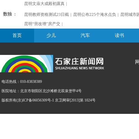
昆明文庙大成殿初露真
|
数独 :
昆明教师资格测试23日截
|
昆明公布225个淹水点负
|
昆明城市
昆明“营改增”房产交
|
首页
少儿
汽车
读书
电话热线：010-83838389
医院地址：北京市朝阳区北沙滩桥北双泉堡甲4号
版权所有(京)ICP备06056309号-1 京卫网审[2013]第 1024号