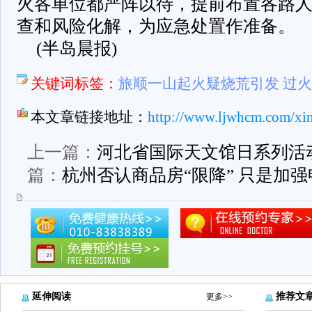
火各单位都严阵以待，提前布置各路
查和风险化解，为应急处置作准备。
(半岛晨报)
关键词标签：
旅顺一山起火疑烧荒引发 过火
本文章链接地址：
http://www.ljwhcm.com/xi
上一篇：
河北省国际天文馆日系列活
篇：
杭州否认商品房“限降” 只是加
延伸阅读
推荐文
更多>>