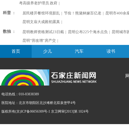
考高级养老护理员 政府
|
科普 :
居民楼开餐馆环境脏乱
|
节俭！熊黛林嫁百亿老
|
昆明市400余
昆明文庙大成殿初露真
|
数独 :
昆明教师资格测试23日截
|
昆明公布225个淹水点负
|
昆明城市
昆明“营改增”房产交
|
首页
少儿
汽车
读书
电话热线：010-83838389
医院地址：北京市朝阳区北沙滩桥北双泉堡甲4号
版权所有(京)ICP备06056309号-1 京卫网审[2013]第 1024号