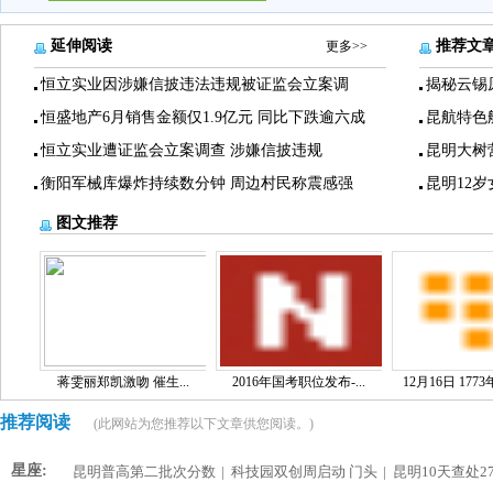
延伸阅读
推荐文
更多>>
恒立实业因涉嫌信披违法违规被证监会立案调
揭秘云锡
恒盛地产6月销售金额仅1.9亿元 同比下跌逾六成
昆航特色
恒立实业遭证监会立案调查 涉嫌信披违规
昆明大树
衡阳军械库爆炸持续数分钟 周边村民称震感强
昆明12
图文推荐
蒋雯丽郑凯激吻 催生...
2016年国考职位发布-...
12月16日 1773
推荐阅读
(此网站为您推荐以下文章供您阅读。)
星座:
昆明普高第二批次分数
|
科技园双创周启动 门头
|
昆明10天查处2