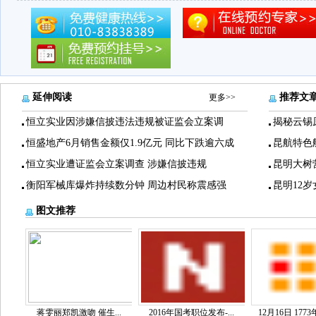
延伸阅读
推荐文
更多>>
恒立实业因涉嫌信披违法违规被证监会立案调
揭秘云锡
恒盛地产6月销售金额仅1.9亿元 同比下跌逾六成
昆航特色
恒立实业遭证监会立案调查 涉嫌信披违规
昆明大树
衡阳军械库爆炸持续数分钟 周边村民称震感强
昆明12
图文推荐
蒋雯丽郑凯激吻 催生...
2016年国考职位发布-...
12月16日 1773