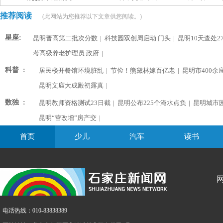
推荐阅读
(此网站为您推荐以下文章供您阅读。)
星座:
昆明普高第二批次分数
|
科技园双创周启动 门头
|
昆明10天查处2
考高级养老护理员 政府
|
科普 :
居民楼开餐馆环境脏乱
|
节俭！熊黛林嫁百亿老
|
昆明市400余
昆明文庙大成殿初露真
|
数独 :
昆明教师资格测试23日截
|
昆明公布225个淹水点负
|
昆明城市
昆明“营改增”房产交
|
首页
少儿
汽车
读书
电话热线：010-83838389