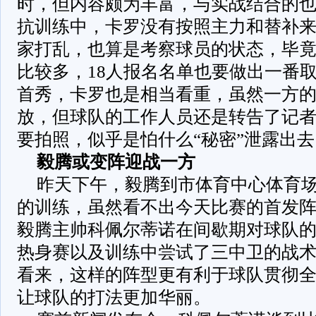
时，但内容颇为丰富，与实战结合的
抗训练中，卡罗没有按照主力和替补
家打乱，也算是考察球员的状态，毕
比较多，18人报名名单也要做出一番
首秀，卡罗也是相当看重，虽然一方
放，但球队的工作人员还是转告了记
要拍照，似乎是怕什么“秘密”泄露出去
毅腾或变阵迎战一方
昨天下午，毅腾到市体育中心体育
的训练，虽然看不出今天比赛的首发
毅腾主帅科佩尔蒂诺在间歇期对球队
热身赛以及训练中尝试了三中卫的战
看来，这样的阵型更有利于球队贯彻
让球队的打法更加华丽。