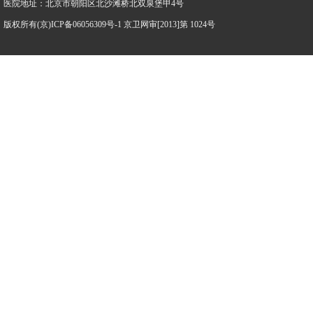
医院地址：北京市朝阳区北沙滩桥北双泉堡甲4号
版权所有(京)ICP备06056309号-1 京卫网审[2013]第 1024号