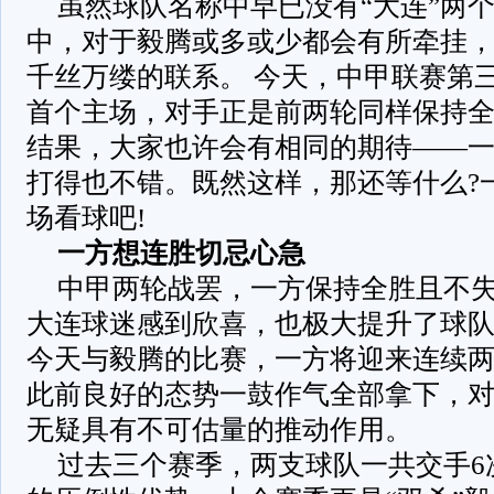
虽然球队名称中早已没有“大连”两
中，对于毅腾或多或少都会有所牵挂
千丝万缕的联系。 今天，中甲联赛第
首个主场，对手正是前两轮同样保持
结果，大家也许会有相同的期待——
打得也不错。既然这样，那还等什么?
场看球吧!
一方想连胜切忌心急
中甲两轮战罢，一方保持全胜且不
大连球迷感到欣喜，也极大提升了球
今天与毅腾的比赛，一方将迎来连续
此前良好的态势一鼓作气全部拿下，
无疑具有不可估量的推动作用。
过去三个赛季，两支球队一共交手6