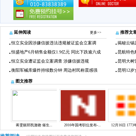
延伸阅读
推荐文
更多>>
恒立实业因涉嫌信披违法违规被证监会立案调
揭秘云锡
恒盛地产6月销售金额仅1.9亿元 同比下跌逾六成
昆航特色
恒立实业遭证监会立案调查 涉嫌信披违规
昆明大树
衡阳军械库爆炸持续数分钟 周边村民称震感强
昆明12
图文推荐
蒋雯丽郑凯激吻 催生...
2016年国考职位发布-...
12月16日 1773