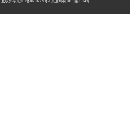
版权所有(京)ICP备06056309号-1 京卫网审[2013]第 1024号