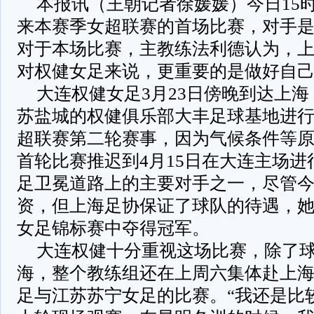
本报讯（王朝记者徐媛媛）今日15
来本赛季女超联赛的首场比赛，对手
对于本场比赛，主教练法利德认为，
对权健女足来说，更重要的是做好自
大连权健女足3月23日傍晚到达上
苏盐城的权健俱乐部大丰足球基地进
超联赛第二轮赛事，因为气候条件等
首轮比赛推迟到4月15日在大连主场
足卫冕道路上的主要对手之一，尽管
资，但上海足协保证了球队的待遇，她
女足锦标赛中夺得冠军。
大连权健十分重视这场比赛，除了
海，整个教练组还在上周六集体赴上
足与江苏苏宁女足的比赛。“我还是比