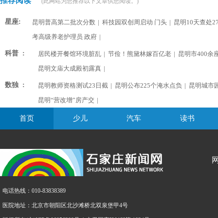
推荐阅读
(此网站为您推荐以下文章供您阅读。)
星座:
昆明普高第二批次分数
|
科技园双创周启动 门头
|
昆明10天查处2
考高级养老护理员 政府
|
科普 :
居民楼开餐馆环境脏乱
|
节俭！熊黛林嫁百亿老
|
昆明市400余
昆明文庙大成殿初露真
|
数独 :
昆明教师资格测试23日截
|
昆明公布225个淹水点负
|
昆明城市
昆明“营改增”房产交
|
首页
少儿
汽车
读书
电话热线：010-83838389
医院地址：北京市朝阳区北沙滩桥北双泉堡甲4号