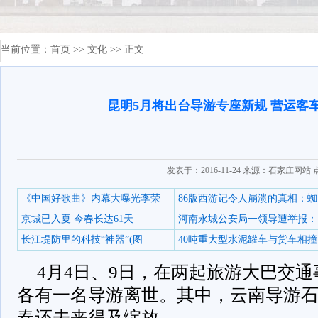
当前位置：
首页
>>
文化
>> 正文
昆明5月将出台导游专座新规 营运客
发表于：2016-11-24 来源：石家庄网站
《中国好歌曲》内幕大曝光李荣
86版西游记令人崩溃的真相：蜘
京城已入夏 今春长达61天
河南永城公安局一领导遭举报：
长江堤防里的科技“神器”(图
40吨重大型水泥罐车与货车相撞
4月4日、9日，在两起旅游大巴交
各有一名导游离世。其中，云南导游石
春还未来得及绽放……