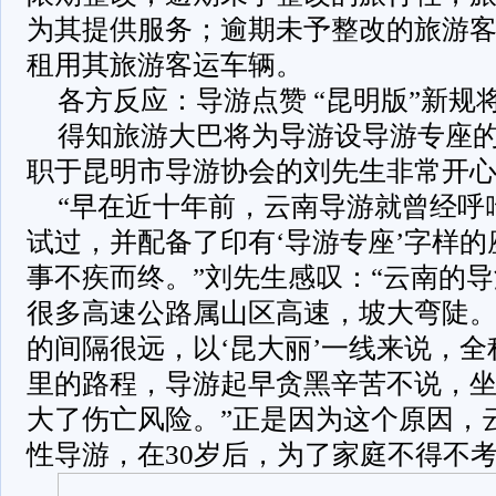
为其提供服务；逾期未予整改的旅游
租用其旅游客运车辆。
各方反应：导游点赞 “昆明版”新规
得知旅游大巴将为导游设导游专座
职于昆明市导游协会的刘先生非常开
“早在近十年前，云南导游就曾经呼
试过，并配备了印有‘导游专座’字样
事不疾而终。”刘先生感叹：“云南的
很多高速公路属山区高速，坡大弯陡
的间隔很远，以‘昆大丽’一线来说，全程
里的路程，导游起早贪黑辛苦不说，
大了伤亡风险。”正是因为这个原因，
性导游，在30岁后，为了家庭不得不