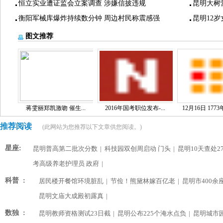
恒立实业遭证监会立案调查 涉嫌信披违规
昆明大树
衡阳军械库爆炸持续数分钟 周边村民称震感强
昆明12
图文推荐
蒋雯丽郑凯激吻 催生...
2016年国考职位发布-...
12月16日 1773
推荐阅读
(此网站为您推荐以下文章供您阅读。)
星座:
昆明普高第二批次分数
|
科技园双创周启动 门头
|
昆明10天查处2
考高级养老护理员 政府
|
科普 :
居民楼开餐馆环境脏乱
|
节俭！熊黛林嫁百亿老
|
昆明市400余
昆明文庙大成殿初露真
|
数独 :
昆明教师资格测试23日截
|
昆明公布225个淹水点负
|
昆明城市