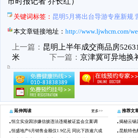
市时报记者 乔长红）
关键词标签：
昆明5月将出台导游专座新规
本文章链接地址：
http://www.ljwhcm.com/we
上一篇：
昆明上半年成交商品房5263
米
下一篇：
京津冀可异地换
延伸阅读
推荐文
更多>>
恒立实业因涉嫌信披违法违规被证监会立案调
揭秘云锡
恒盛地产6月销售金额仅1.9亿元 同比下跌逾六成
昆航特色