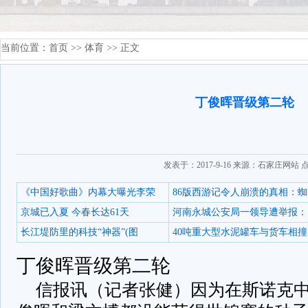
当前位置：
首页
>>
体育
>> 正文
丁俊晖晋级第二轮
发表于：2017-9-16 来源：石家庄网站 
《中国好歌曲》内幕大曝光李荣
86版西游记令人崩溃的真相：蜘
京城已入夏 今春长达61天
河南永城公安局一领导遭举报：
长江堤防里的科技“神器”(图
40吨重大型水泥罐车与货车相撞
丁俊晖晋级第二轮
信报讯（记者张健）因为在斯诺克