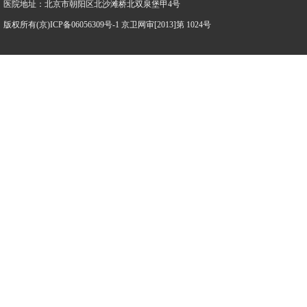
医院地址：北京市朝阳区北沙滩桥北双泉堡甲4号
版权所有(京)ICP备06056309号-1 京卫网审[2013]第 1024号