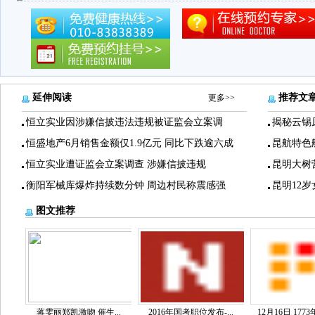
延伸阅读
推荐文
更多>>
恒立实业因涉嫌信披违法违规被证监会立案调
揭秘云锡
恒盛地产6月销售金额仅1.9亿元 同比下跌逾六成
昆航特色
恒立实业遭证监会立案调查 涉嫌信披违规
昆明大树
衡阳军械库爆炸持续数分钟 周边村民称震感强
昆明12
图文推荐
蒋雯丽郑凯激吻 催生...
2016年国考职位发布-...
12月16日 1773