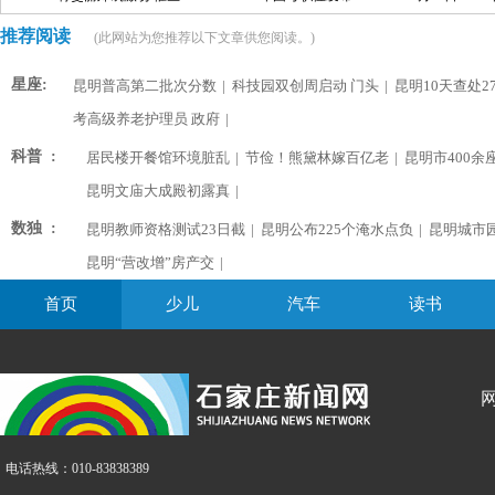
推荐阅读
(此网站为您推荐以下文章供您阅读。)
星座:
昆明普高第二批次分数
|
科技园双创周启动 门头
|
昆明10天查处2
考高级养老护理员 政府
|
科普 :
居民楼开餐馆环境脏乱
|
节俭！熊黛林嫁百亿老
|
昆明市400余
昆明文庙大成殿初露真
|
数独 :
昆明教师资格测试23日截
|
昆明公布225个淹水点负
|
昆明城市
昆明“营改增”房产交
|
首页
少儿
汽车
读书
电话热线：010-83838389