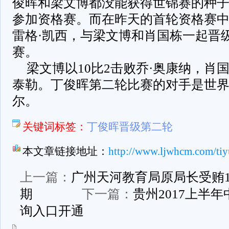
俊晖和梁文博都没能获得世锦赛的种
参加资格赛。而在昨天的首轮资格赛中
雷格·凯西，与梁文博和肖国栋一起晋级
赛。
梁文博以10比2击败乔·奥康纳，肖国
泰勒。丁俊晖第二轮比赛的对手是世界排
尔。
关键词标签：
丁俊晖晋级第二轮
本文章链接地址：
http://www.ljwhcm.com/tiy
上一篇：
广州天河教育局原局长受贿1
期
下一篇：
贵州2017上半
询入口开通