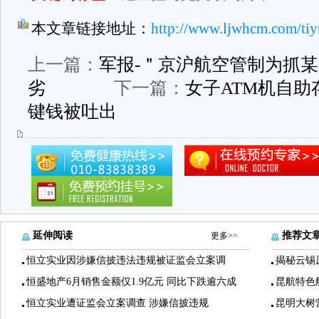
本文章链接地址：
http://www.ljwhcm.com/tiy
上一篇：
军报-＂京沪航空管制为抓
劣
下一篇：
女子ATM机自助
键钱被吐出
延伸阅读
推荐文
更多>>
恒立实业因涉嫌信披违法违规被证监会立案调
揭秘云锡
恒盛地产6月销售金额仅1.9亿元 同比下跌逾六成
昆航特色
恒立实业遭证监会立案调查 涉嫌信披违规
昆明大树