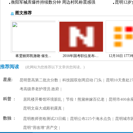
衡阳军械库爆炸持续数分钟 周边村民称震感强
昆明12
图文推荐
蒋雯丽郑凯激吻 催生...
2016年国考职位发布-...
12月16日 1773
推荐阅读
(此网站为您推荐以下文章供您阅读。)
星座:
昆明普高第二批次分数
|
科技园双创周启动 门头
|
昆明10天查处2
考高级养老护理员 政府
|
科普 :
居民楼开餐馆环境脏乱
|
节俭！熊黛林嫁百亿老
|
昆明市400余
昆明文庙大成殿初露真
|
数独 :
昆明教师资格测试23日截
|
昆明公布225个淹水点负
|
昆明城市
昆明“营改增”房产交
|