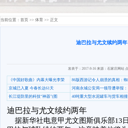
当前位置：
首页
>>
体育
>> 正文
迪巴拉与尤文续约两年
发表于：2017-9-16 来源：石家庄网站 
《中国好歌曲》内幕大曝光李荣
86版西游记令人崩溃的真相：蜘
京城已入夏 今春长达61天
河南永城公安局一领导遭举报：
长江堤防里的科技“神器”(图
40吨重大型水泥罐车与货车相撞
迪巴拉与尤文续约两年
据新华社电意甲尤文图斯俱乐部13