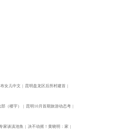
公布女儿中文
|
昆明盘龙区后所村建首
|
总部（楼宇）
|
昆明10月首期旅游动态考
|
专家谈滇池鱼
|
决不动摇！黄晓明：家
|