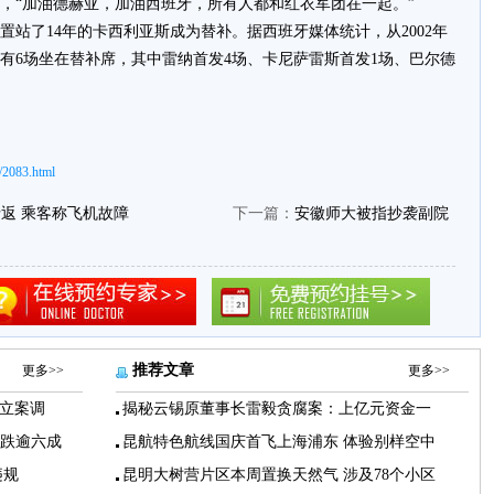
，“加油德赫亚，加油西班牙，所有人都和红衣军团在一起。”
站了14年的卡西利亚斯成为替补。据西班牙媒体统计，从2002年
只有6场坐在替补席，其中雷纳首发4场、卡尼萨雷斯首发1场、巴尔德
/2083.html
返 乘客称飞机故障
下一篇：
安徽师大被指抄袭副院
推荐文章
更多>>
更多>>
立案调
揭秘云锡原董事长雷毅贪腐案：上亿元资金一
下跌逾六成
昆航特色航线国庆首飞上海浦东 体验别样空中
违规
昆明大树营片区本周置换天然气 涉及78个小区