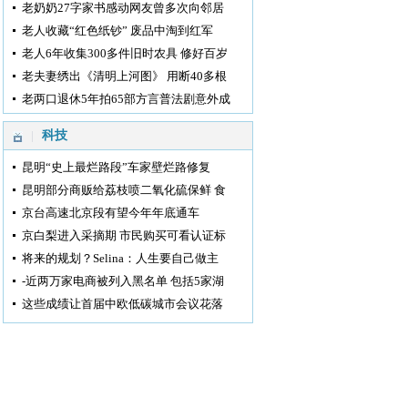
老奶奶27字家书感动网友曾多次向邻居
老人收藏“红色纸钞” 废品中淘到红军
老人6年收集300多件旧时农具 修好百岁
老夫妻绣出《清明上河图》 用断40多根
老两口退休5年拍65部方言普法剧意外成
科技
昆明“史上最烂路段”车家壁烂路修复
昆明部分商贩给荔枝喷二氧化硫保鲜 食
京台高速北京段有望今年年底通车
京白梨进入采摘期 市民购买可看认证标
将来的规划？Selina：人生要自己做主
-近两万家电商被列入黑名单 包括5家湖
这些成绩让首届中欧低碳城市会议花落