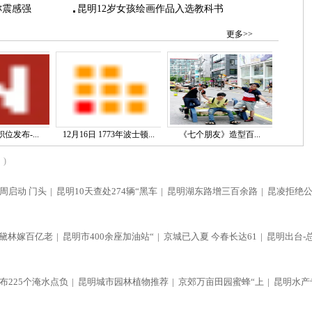
称震感强
昆明12岁女孩绘画作品入选教科书
更多>>
位发布-...
12月16日 1773年波士顿...
《七个朋友》造型百...
)
周启动 门头
|
昆明10天查处274辆“黑车
|
昆明湖东路增三百余路
|
昆凌拒绝
黛林嫁百亿老
|
昆明市400余座加油站“
|
京城已入夏 今春长达61
|
昆明出台-
布225个淹水点负
|
昆明城市园林植物推荐
|
京郊万亩田园蜜蜂“上
|
昆明水产