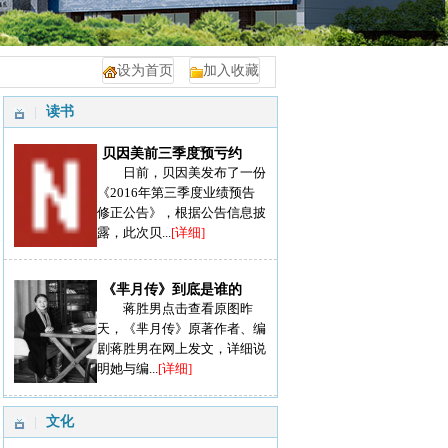
设为首页
加入收藏
读书
贝因美前三季度预亏约
日前，贝因美发布了一份
《2016年第三季度业绩预告
修正公告》，根据公告信息披
露，此次贝...
[详细]
《芈月传》到底是谁的
蒋胜男点击查看原图昨
天，《芈月传》原著作者、编
剧蒋胜男在网上发文，详细说
明她与编...
[详细]
文化