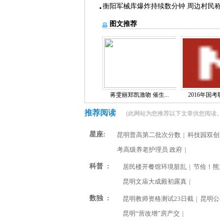
衡阳军械库爆炸持续数分钟 周边村民
图文推荐
蒋雯丽郑凯激吻 催生...
2016年国考职
推荐阅读
(此网站为您推荐以下文章供您阅读。
星座:
昆明普高第二批次分数
|
科技园双创
考高级养老护理员 政府
|
科普 :
居民楼开餐馆环境脏乱
|
节俭！熊
昆明文庙大成殿初露真
|
数独 :
昆明教师资格测试23日截
|
昆明公
昆明“营改增”房产交
|