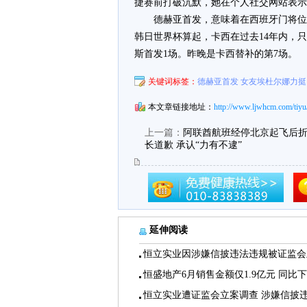
捷赛前打破沉默，她在个人社交网站表示
德赫亚首发，意味着在西班牙门将位置
韩日世界杯算起，卡西在过去14年内，
斯首发1场。昨晚是卡西替补的第7场。
关键词标签：
德赫亚首发 女友埃杜尔娜力挺
本文章链接地址：
http://www.ljwhcm.com/tiyu
上一篇：
阿联酋航班经停北京起飞后折
长道歉 承认“力有不逮”
延伸阅读
恒立实业因涉嫌信披违法违规被证监会
恒盛地产6月销售金额仅1.9亿元 同比
恒立实业遭证监会立案调查 涉嫌信披