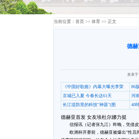
当前位置：
首页
>>
体育
>> 正文
德赫
发表于：
《中国好歌曲》内幕大曝光李荣
8
京城已入夏 今春长达61天
河
长江堤防里的科技“神器”(图
4
德赫亚首发 女友埃杜尔娜力挺
信报讯（记者张九江）昨晚，凭借皮
欧洲杯开赛前，德赫亚被爆出“性丑