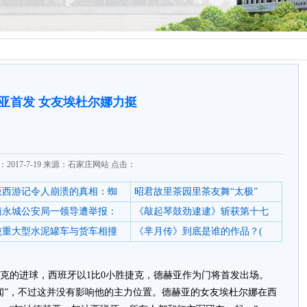
亚首发 女友埃杜尔娜力挺
2017-7-19 来源：石家庄网站 点击：
6版西游记令人崩溃的真相：蜘
昭君故里茶园里茶友舞“太极”
南永城公安局一领导遭举报：
《敲起琴鼓劲逮逮》斩获第十七
0吨重大型水泥罐车与货车相撞
《芈月传》到底是谁的作品？(
克的进球，西班牙以1比0小胜捷克，德赫亚作为门将首发出场。
闻”，不过这并没有影响他的主力位置。德赫亚的女友埃杜尔娜在西