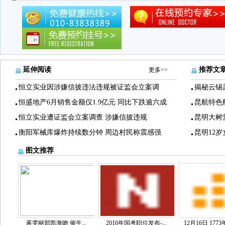
延伸阅读
推荐文
更多>>
恒立实业因涉嫌信披违法违规被证监会立案调
揭秘云锡
恒盛地产6月销售金额仅1.9亿元 同比下跌逾六成
昆航特色
恒立实业遭证监会立案调查 涉嫌信披违规
昆明大树
衡阳军械库爆炸持续数分钟 周边村民称震感强
昆明12
图文推荐
蒋雯丽郑凯激吻 催生...
2016年国考职位发布-...
12月16日 1773