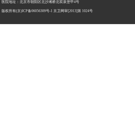
医院地址：北京市朝阳区北沙滩桥北双泉堡甲4号
版权所有(京)ICP备06056309号-1 京卫网审[2013]第 1024号