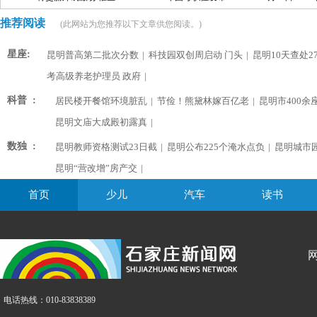
推荐阅读
(此网站为您推荐以下文章供您阅读。)
星座:
昆明普高第二批次分数
|
科技园双创周启动 门头
|
昆明10天查处2
考高级养老护理员 政府
|
科普 :
居民楼开餐馆环境脏乱
|
节俭！熊黛林嫁百亿老
|
昆明市400余
昆明文庙大成殿初露真
|
数独 :
昆明教师资格测试23日截
|
昆明公布225个淹水点负
|
昆明城市
昆明“营改增”房产交
|
首页
少儿
汽车
读书
电话热线：010-83838389