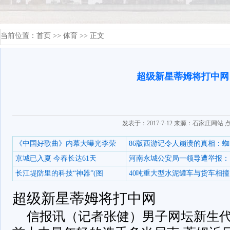
当前位置：
首页
>>
体育
>> 正文
超级新星蒂姆将打中网
发表于：2017-7-12 来源：石家庄网站 
《中国好歌曲》内幕大曝光李荣
86版西游记令人崩溃的真相：蜘
京城已入夏 今春长达61天
河南永城公安局一领导遭举报：
长江堤防里的科技“神器”(图
40吨重大型水泥罐车与货车相撞
超级新星蒂姆将打中网
信报讯（记者张健）男子网坛新生