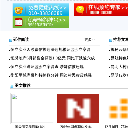
延伸阅读
推荐文
更多>>
恒立实业因涉嫌信披违法违规被证监会立案调
揭秘云锡
恒盛地产6月销售金额仅1.9亿元 同比下跌逾六成
昆航特色
恒立实业遭证监会立案调查 涉嫌信披违规
昆明大树
衡阳军械库爆炸持续数分钟 周边村民称震感强
昆明12
图文推荐
蒋雯丽郑凯激吻 催生...
2016年国考职位发布-...
12月16日 1773