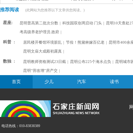
推荐阅读
(此网站为您推荐以下文章供您阅读。)
星座:
昆明普高第二批次分数
|
科技园双创周启动 门头
|
昆明10天查处2
考高级养老护理员 政府
|
科普 :
居民楼开餐馆环境脏乱
|
节俭！熊黛林嫁百亿老
|
昆明市400余
昆明文庙大成殿初露真
|
数独 :
昆明教师资格测试23日截
|
昆明公布225个淹水点负
|
昆明城市
昆明“营改增”房产交
|
首页
少儿
汽车
读书
电话热线：010-83838389