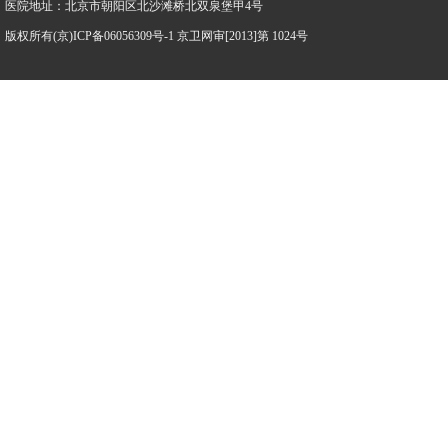
医院地址：北京市朝阳区北沙滩桥北双泉堡甲4号
版权所有(京)ICP备06056309号-1 京卫网审[2013]第 1024号