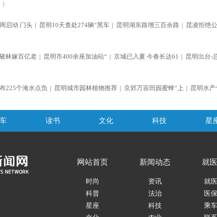
)
周启动 门头
|
昆明10天查处274辆“黑车
|
昆明湖东路增三百余路
|
昆凌拒绝
黛林嫁百亿老
|
昆明市400余座加油站“
|
京城已入夏 今春长达61
|
昆明出台-
布225个淹水点负
|
昆明城市园林植物推荐
|
京郊万亩田园蜜蜂“上
|
昆明水产
车
读书
文化
科技
星
网站首页
新闻动态
就
时尚
资讯
就
科普
法治
医
星座
科技
乘