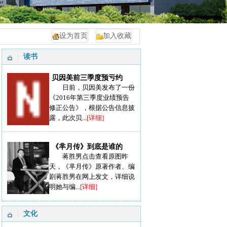
设为首页
加入收藏
读书
贝因美前三季度预亏约
日前，贝因美发布了一份
《2016年第三季度业绩预告
修正公告》，根据公告信息披
露，此次贝...
[详细]
《芈月传》到底是谁的
蒋胜男点击查看原图昨
天，《芈月传》原著作者、编
剧蒋胜男在网上发文，详细说
明她与编...
[详细]
文化