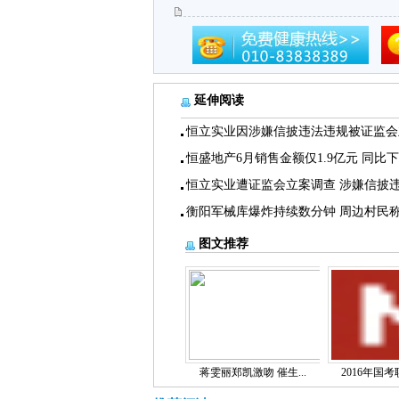
延伸阅读
恒立实业因涉嫌信披违法违规被证监会
恒盛地产6月销售金额仅1.9亿元 同比
恒立实业遭证监会立案调查 涉嫌信披
衡阳军械库爆炸持续数分钟 周边村民
图文推荐
蒋雯丽郑凯激吻 催生...
2016年国考职