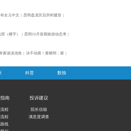
公布女儿中文
|
昆明盘龙区后所村建首
|
总部（楼宇）
|
昆明10月首期旅游动态考
|
专家谈滇池鱼
|
决不动摇！黄晓明：家
|
座
科普
数独
医指南
投诉建议
医流程
院长信箱
保流程
满意度调查
车路线