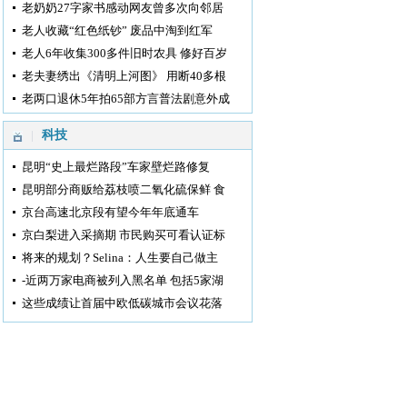
老奶奶27字家书感动网友曾多次向邻居
老人收藏“红色纸钞” 废品中淘到红军
老人6年收集300多件旧时农具 修好百岁
老夫妻绣出《清明上河图》 用断40多根
老两口退休5年拍65部方言普法剧意外成
科技
昆明“史上最烂路段”车家壁烂路修复
昆明部分商贩给荔枝喷二氧化硫保鲜 食
京台高速北京段有望今年年底通车
京白梨进入采摘期 市民购买可看认证标
将来的规划？Selina：人生要自己做主
-近两万家电商被列入黑名单 包括5家湖
这些成绩让首届中欧低碳城市会议花落