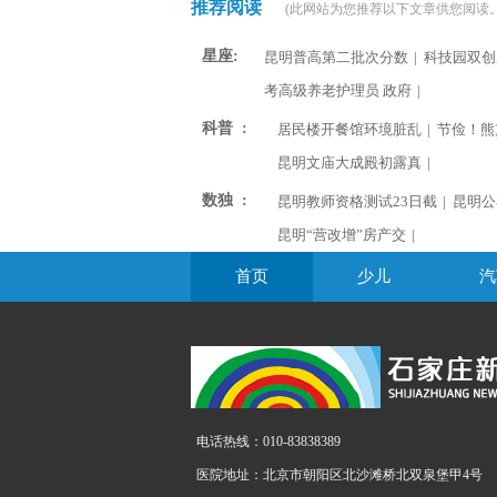
推荐阅读
(此网站为您推荐以下文章供您阅读。
星座:
昆明普高第二批次分数
|
科技园双创
考高级养老护理员 政府
|
科普 :
居民楼开餐馆环境脏乱
|
节俭！熊
昆明文庙大成殿初露真
|
数独 :
昆明教师资格测试23日截
|
昆明公
昆明“营改增”房产交
|
首页
少儿
汽
电话热线：010-83838389
医院地址：北京市朝阳区北沙滩桥北双泉堡甲4号