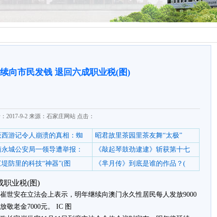
续向市民发钱 退回六成职业税(图)
：2017-9-2 来源：石家庄网站 点击：
6版西游记令人崩溃的真相：蜘
昭君故里茶园里茶友舞“太极”
南永城公安局一领导遭举报：
《敲起琴鼓劲逮逮》斩获第十七
堤防里的科技“神器”(图
《芈月传》到底是谁的作品？(
职业税(图)
长官崔世安在立法会上表示，明年继续向澳门永久性居民每人发放9000
老金7000元。 IC 图