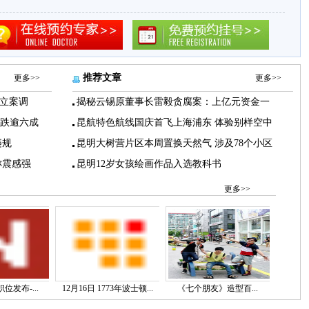
推荐文章
更多>>
更多>>
立案调
揭秘云锡原董事长雷毅贪腐案：上亿元资金一
下跌逾六成
昆航特色航线国庆首飞上海浦东 体验别样空中
违规
昆明大树营片区本周置换天然气 涉及78个小区
称震感强
昆明12岁女孩绘画作品入选教科书
更多>>
位发布-...
12月16日 1773年波士顿...
《七个朋友》造型百...