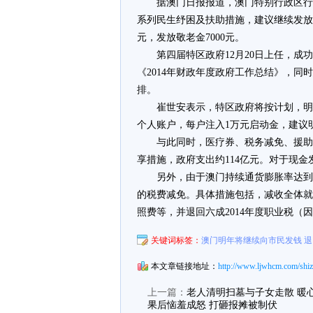
据澳门日报报道，澳门特别行政区行
系列民生纾困及扶助措施，建议继续发放现
元，发放敬老金7000元。
第四届特区政府12月20日上任，成
《2014年财政年度政府工作总结》，同
排。
崔世安表示，特区政府将按计划，明
个人账户，每户注入1万元启动金，建议明
与此同时，医疗券、税务减免、援助
享措施，政府支出约114亿元。对于现
另外，由于澳门持续通货膨胀率达到
的税费减免。具体措施包括，减收全体就
照费等，并退回六成2014年度职业税（
关键词标签：
澳门明年将继续向市民发钱 退
本文章链接地址：
http://www.ljwhcm.com/shiz
上一篇：
老人清明扫墓与子女走散 暖
果后恼羞成怒 打砸报摊被制伏