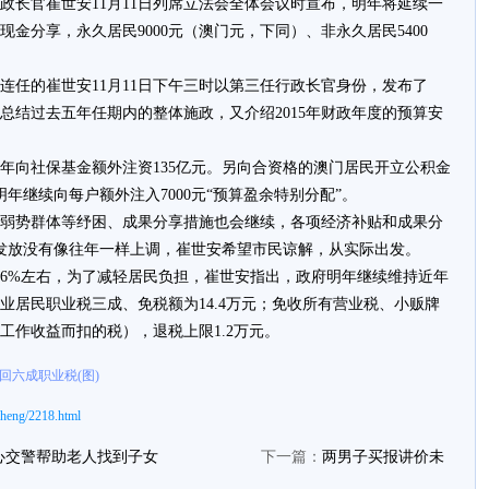
政长官崔世安11月11日列席立法会全体会议时宣布，明年将延续一
金分享，永久居民9000元（澳门元，下同）、非永久居民5400
功连任的崔世安11月11日下午三时以第三任行政长官身份，发布了
时总结过去五年任期内的整体施政，又介绍2015年财政年度的预算安
年向社保基金额外注资135亿元。另向合资格的澳门居民开立公积金
年继续向每户额外注入7000元“预算盈余特别分配”。
弱势群体等纾困、成果分享措施也会继续，各项经济补贴和成果分
金发放没有像往年一样上调，崔世安希望市民谅解，从实际出发。
6%左右，为了减轻居民负担，崔世安指出，政府明年继续维持近年
业居民职业税三成、免税额为14.4万元；免收所有营业税、小贩牌
因工作收益而扣的税），退税上限1.2万元。
回六成职业税(图)
heng/2218.html
心交警帮助老人找到子女
下一篇：
两男子买报讲价未