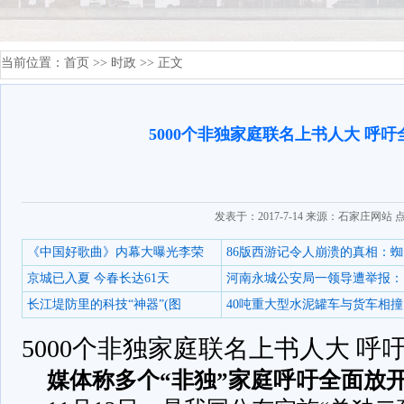
当前位置：
首页
>>
时政
>> 正文
5000个非独家庭联名上书人大 呼
发表于：2017-7-14 来源：石家庄网站 
《中国好歌曲》内幕大曝光李荣
86版西游记令人崩溃的真相：蜘
京城已入夏 今春长达61天
河南永城公安局一领导遭举报：
长江堤防里的科技“神器”(图
40吨重大型水泥罐车与货车相撞
5000个非独家庭联名上书人大 呼
媒体称多个“非独”家庭呼吁全面放