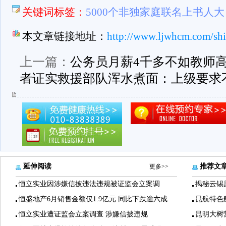
关键词标签：
5000个非独家庭联名上书人
本文章链接地址：
http://www.ljwhcm.com/sh
上一篇：
公务员月薪4千多不如教师
者证实救援部队浑水煮面：上级要求
延伸阅读
推荐文
更多>>
恒立实业因涉嫌信披违法违规被证监会立案调
揭秘云锡
恒盛地产6月销售金额仅1.9亿元 同比下跌逾六成
昆航特色
恒立实业遭证监会立案调查 涉嫌信披违规
昆明大树