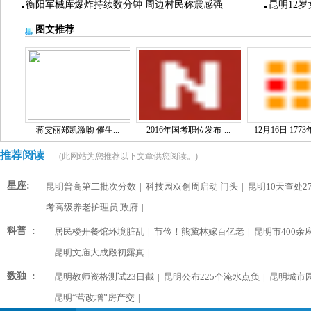
衡阳军械库爆炸持续数分钟 周边村民称震感强
昆明12
图文推荐
蒋雯丽郑凯激吻 催生...
2016年国考职位发布-...
12月16日 1773
推荐阅读
(此网站为您推荐以下文章供您阅读。)
星座:
昆明普高第二批次分数
|
科技园双创周启动 门头
|
昆明10天查处2
考高级养老护理员 政府
|
科普 :
居民楼开餐馆环境脏乱
|
节俭！熊黛林嫁百亿老
|
昆明市400余
昆明文庙大成殿初露真
|
数独 :
昆明教师资格测试23日截
|
昆明公布225个淹水点负
|
昆明城市
昆明“营改增”房产交
|