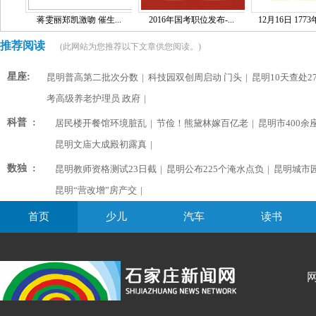
蒋雯丽郑凯激吻 催生...
2016年国考职位发布-...
12月16日 1773
推荐阅读
(此网站为您推荐以下文章供您阅读。)
星座:
昆明普高第二批次分数
|
科技园双创周启动 门头
|
昆明10天查处2
考高级养老护理员 政府
|
科普 :
居民楼开餐馆环境脏乱
|
节俭！熊黛林嫁百亿老
|
昆明市400余
昆明文庙大成殿初露真
|
数独 :
昆明教师资格测试23日截
|
昆明公布225个淹水点负
|
昆明城市
昆明“营改增”房产交
|
首页
少儿
汽车
读书