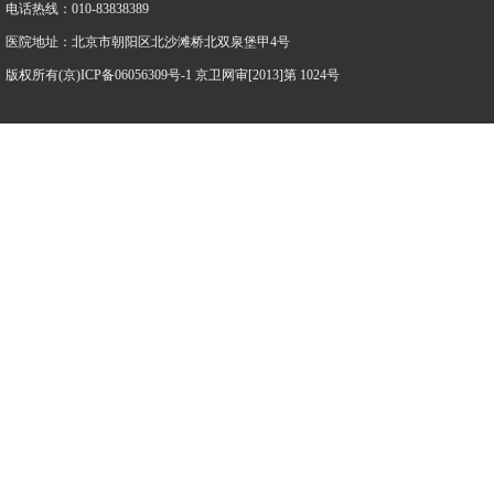
电话热线：010-83838389
医院地址：北京市朝阳区北沙滩桥北双泉堡甲4号
版权所有(京)ICP备06056309号-1 京卫网审[2013]第 1024号