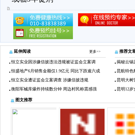
延伸阅读
推荐文
更多>>
恒立实业因涉嫌信披违法违规被证监会立案调
揭秘云锡
恒盛地产6月销售金额仅1.9亿元 同比下跌逾六成
昆航特色
恒立实业遭证监会立案调查 涉嫌信披违规
昆明大树
衡阳军械库爆炸持续数分钟 周边村民称震感强
昆明12
图文推荐