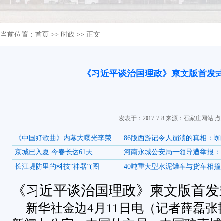
当前位置：
首页
>>
时政
>> 正文
《习近平谈治国理政》柬文版首发
发表于：2017-7-8 来源：石家庄网站 
《中国好歌曲》内幕大曝光李荣
86版西游记令人崩溃的真相：蜘
京城已入夏 今春长达61天
河南永城公安局一领导遭举报：
长江堤防里的科技“神器”(图
40吨重大型水泥罐车与货车相撞
《习近平谈治国理政》柬文版首发
新华社金边4月11日电（记者薛磊