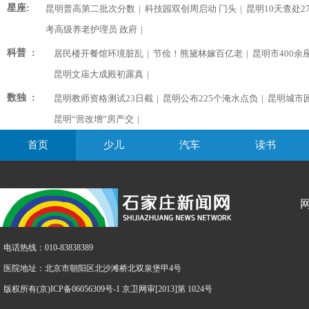
星座:
昆明普高第二批次分数
|
科技园双创周启动 门头
|
昆明10天查处2
考高级养老护理员 政府
|
科普 :
居民楼开餐馆环境脏乱
|
节俭！熊黛林嫁百亿老
|
昆明市400余
昆明文庙大成殿初露真
|
数独 :
昆明教师资格测试23日截
|
昆明公布225个淹水点负
|
昆明城市
昆明“营改增”房产交
|
首页
少儿
汽车
读书
电话热线：010-83838389
医院地址：北京市朝阳区北沙滩桥北双泉堡甲4号
版权所有(京)ICP备06056309号-1 京卫网审[2013]第 1024号