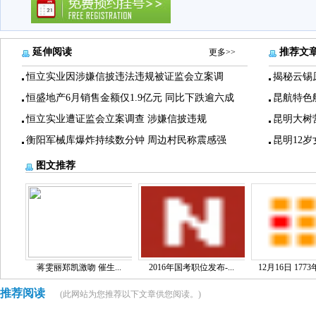
延伸阅读
推荐文
更多>>
恒立实业因涉嫌信披违法违规被证监会立案调
揭秘云锡
恒盛地产6月销售金额仅1.9亿元 同比下跌逾六成
昆航特色
恒立实业遭证监会立案调查 涉嫌信披违规
昆明大树
衡阳军械库爆炸持续数分钟 周边村民称震感强
昆明12
图文推荐
蒋雯丽郑凯激吻 催生...
2016年国考职位发布-...
12月16日 1773
推荐阅读
(此网站为您推荐以下文章供您阅读。)