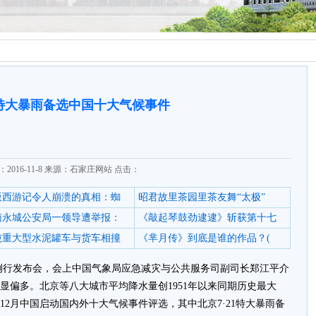
1特大暴雨备选中国十大气候事件
2016-11-8 来源：石家庄网站 点击：
6版西游记令人崩溃的真相：蜘
昭君故里茶园里茶友舞“太极”
南永城公安局一领导遭举报：
《敲起琴鼓劲逮逮》斩获第十七
0吨重大型水泥罐车与货车相撞
《芈月传》到底是谁的作品？(
月例行发布会，会上中国气象局应急减灾与公共服务司副司长郑江平介
显偏多。北京等八大城市平均降水量创1951年以来同期历史最大
12月中国启动国内外十大气候事件评选，其中北京7·21特大暴雨备