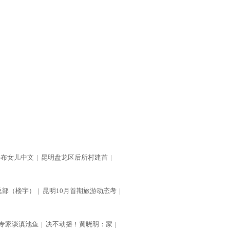
公布女儿中文
|
昆明盘龙区后所村建首
|
总部（楼宇）
|
昆明10月首期旅游动态考
|
专家谈滇池鱼
|
决不动摇！黄晓明：家
|