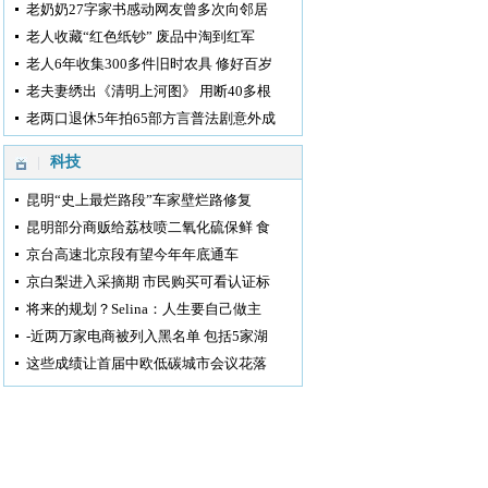
老奶奶27字家书感动网友曾多次向邻居
老人收藏“红色纸钞” 废品中淘到红军
老人6年收集300多件旧时农具 修好百岁
老夫妻绣出《清明上河图》 用断40多根
老两口退休5年拍65部方言普法剧意外成
科技
昆明“史上最烂路段”车家壁烂路修复
昆明部分商贩给荔枝喷二氧化硫保鲜 食
京台高速北京段有望今年年底通车
京白梨进入采摘期 市民购买可看认证标
将来的规划？Selina：人生要自己做主
-近两万家电商被列入黑名单 包括5家湖
这些成绩让首届中欧低碳城市会议花落