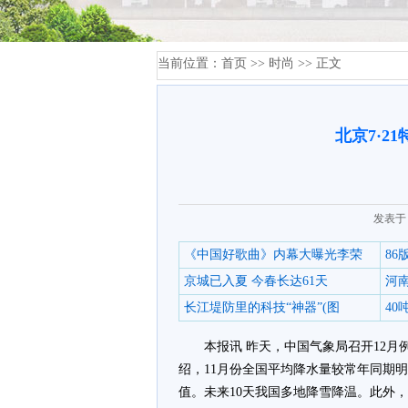
当前位置：
首页
>>
时尚
>> 正文
北京7·2
发表于：
《中国好歌曲》内幕大曝光李荣
8
京城已入夏 今春长达61天
河
长江堤防里的科技“神器”(图
4
本报讯 昨天，中国气象局召开12
绍，11月份全国平均降水量较常年同期明
值。未来10天我国多地降雪降温。此外，