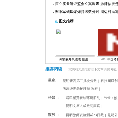
恒立实业遭证监会立案调查 涉嫌信披
衡阳军械库爆炸持续数分钟 周边村民
图文推荐
蒋雯丽郑凯激吻 催生...
2016年国考职
推荐阅读
(此网站为您推荐以下文章供您阅读。
星座:
昆明普高第二批次分数
|
科技园双创
考高级养老护理员 政府
|
科普 :
居民楼开餐馆环境脏乱
|
节俭！熊
昆明文庙大成殿初露真
|
数独 :
昆明教师资格测试23日截
|
昆明公