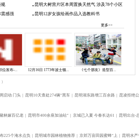
违规
昆明大树营片区本周置换天然气 涉及78个小区
称震感强
昆明12岁女孩绘画作品入选教科书
更多>>
位发布-...
12月16日 1773年波士顿...
《七个朋友》造型百...
)
周启动 门头
|
昆明10天查处274辆“黑车
|
昆明湖东路增三百余路
|
昆凌拒绝
黛林嫁百亿老
|
昆明市400余座加油站“
|
京城已入夏 今春长达61
|
昆明出台-
布225个淹水点负
|
昆明城市园林植物推荐
|
京郊万亩田园蜜蜂“上
|
昆明水产