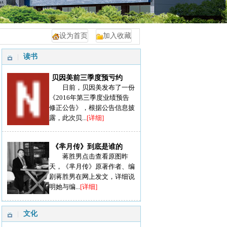
设为首页
加入收藏
读书
贝因美前三季度预亏约
日前，贝因美发布了一份
《2016年第三季度业绩预告
修正公告》，根据公告信息披
露，此次贝...
[详细]
《芈月传》到底是谁的
蒋胜男点击查看原图昨
天，《芈月传》原著作者、编
剧蒋胜男在网上发文，详细说
明她与编...
[详细]
文化