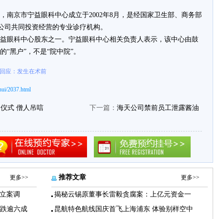
京市宁益眼科中心成立于2002年8月，是经国家卫生部、商务部
C公司共同投资经营的专业诊疗机构。
眼科中心股东之一。宁益眼科中心相关负责人表示，该中心由鼓
“黑户”，不是“院中院”。
 回应：发生在术前
ui/2037.html
仪式 僧人吊唁
下一篇：
海天公司禁前员工泄露酱油
推荐文章
更多>>
更多>>
立案调
揭秘云锡原董事长雷毅贪腐案：上亿元资金一
下跌逾六成
昆航特色航线国庆首飞上海浦东 体验别样空中