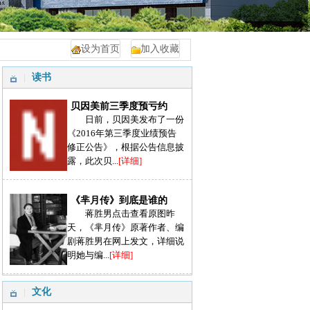
设为首页
加入收藏
读书
贝因美前三季度预亏约
日前，贝因美发布了一份
《2016年第三季度业绩预告
修正公告》，根据公告信息披
露，此次贝...
[详细]
《芈月传》到底是谁的
蒋胜男点击查看原图昨
天，《芈月传》原著作者、编
剧蒋胜男在网上发文，详细说
明她与编...
[详细]
文化