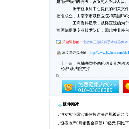
是“院中院”的说法，该负责人予以否认。
据宁益眼科中心提供的相关文件，南
批准成立，由南京市鼓楼医院和美国IB
工商资料显示，鼓楼医院确为宁益
楼医院提供专业技术队伍，因此并非外包的
关键词标签：
患者称正做眼科手术机器停转
本文章链接地址：
http://www.ljwhcm.com/sheh
上一篇：
柬埔寨举办西哈努克骨灰移送
秘密 获法院支持
延伸阅读
恒立实业因涉嫌信披违法违规被证监会
恒盛地产6月销售金额仅1.9亿元 同比