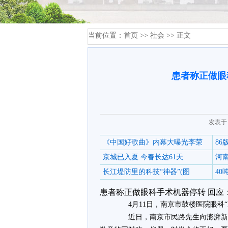
当前位置：
首页
>>
社会
>> 正文
患者称正做眼
发表于：
《中国好歌曲》内幕大曝光李荣
8
京城已入夏 今春长达61天
河
长江堤防里的科技“神器”(图
4
患者称正做眼科手术机器停转 回应
4月11日，南京市鼓楼医院眼科“
近日，南京市民路先生向澎湃新闻（ww