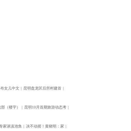
公布女儿中文
|
昆明盘龙区后所村建首
|
总部（楼宇）
|
昆明10月首期旅游动态考
|
专家谈滇池鱼
|
决不动摇！黄晓明：家
|