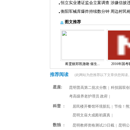
恒立实业遭证监会立案调查 涉嫌信披
衡阳军械库爆炸持续数分钟 周边村民
图文推荐
蒋雯丽郑凯激吻 催生...
2016年国考职
推荐阅读
(此网站为您推荐以下文章供您阅读。
星座:
昆明普高第二批次分数
|
科技园双创
考高级养老护理员 政府
|
科普 :
居民楼开餐馆环境脏乱
|
节俭！熊
昆明文庙大成殿初露真
|
数独 :
昆明教师资格测试23日截
|
昆明公