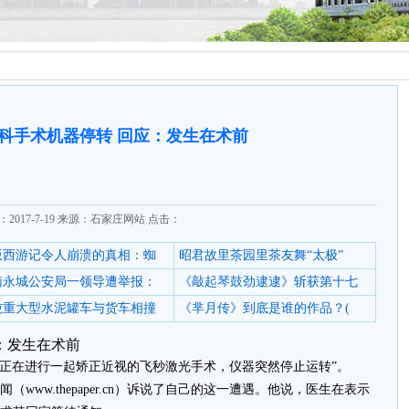
科手术机器停转 回应：发生在术前
2017-7-19 来源：石家庄网站 点击：
6版西游记令人崩溃的真相：蜘
昭君故里茶园里茶友舞“太极”
南永城公安局一领导遭举报：
《敲起琴鼓劲逮逮》斩获第十七
0吨重大型水泥罐车与货车相撞
《芈月传》到底是谁的作品？(
：发生在术前
正在进行一起矫正近视的飞秒激光手术，仪器突然停止运转”。
w.thepaper.cn）诉说了自己的这一遭遇。他说，医生在表示