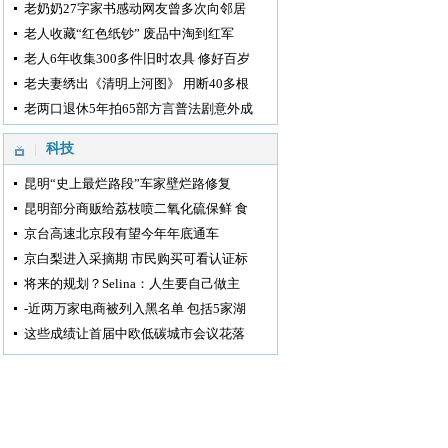
老奶奶27字家书感动网友曾多次向邻居
老人收藏“红色纸钞” 废品中淘到红军
老人6年收集300多件旧时农具 修好百岁
老夫妻绣出《清明上河图》 用断40多根
老两口退休5年拍65部方言普法剧意外成
科技
昆明“史上最烂路段”车家壁烂路修复
昆明部分商贩给荔枝喷二氧化硫保鲜 食
京台高速北京段有望今年年底通车
京白梨进入采摘期 市民购买可看认证标
将来的规划？Selina：人生要自己做主
-近两万家电商被列入黑名单 包括5家湖
这些成绩让首届中欧低碳城市会议花落