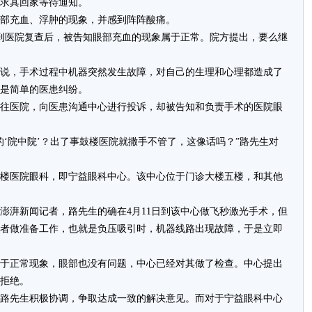
求其回家等待通知。
充血、浮肿的现象，并感到阵阵酸痛。
到医院复查后，被告知眼部充血的现象属于正常。院方提出，要么继
，手术过程中机器突然发生故障，对自己的生理和心理都造成了
是简单的医患纠纷。
往医院，向医患沟通中心进行投诉，却被告知和负责手术的医院眼
院中院’？出了事鼓楼医院就撒手不管了，这像话吗？”路先生对
楼医院眼科，即宁益眼科中心。该中心位于门诊大楼五楼，和其他
湃新闻记者，路先生的确在4月11日到该中心做飞秒激光手术，但
者做准备工作，也就是负压吸引时，机器线路出现故障，于是立即
正常现象，眼部也没有问题，中心已经对其做了检查。中心提出
其拒绝。
先生积极协调，争取达成一致的解决意见。而对于宁益眼科中心