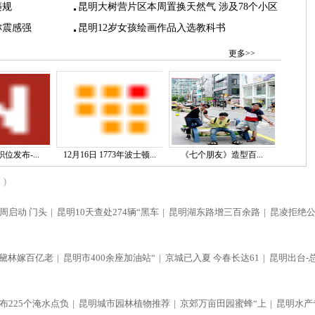
违规
昆明大树营片区本周置换天然气 涉及78个小区
称震感强
昆明12岁女孩绘画作品入选教科书
更多>>
位发布-...
12月16日 1773年波士顿...
《七个朋友》造型百...
)
周启动 门头
|
昆明10天查处274辆“黑车
|
昆明湖东路增三百余路
|
昆凌拒绝
黛林嫁百亿老
|
昆明市400余座加油站“
|
京城已入夏 今春长达61
|
昆明出台-
布225个淹水点负
|
昆明城市园林植物推荐
|
京郊万亩田园蜜蜂“上
|
昆明水产