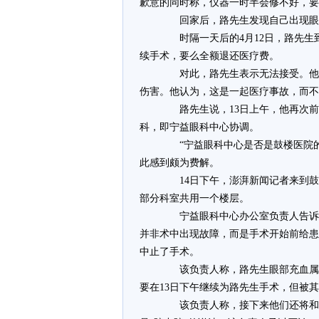
歉意的同时称，仪器一时半会修不好，要
回家后，路先生发现自己出现眼部
时隔一天后的4月12日，路先生
续手术，要么全额退还医疗费。
对此，路先生表示无法接受。他说
伤害。他认为，这是一起医疗事故，而不
路先生说，13日上午，他再次前
科，即宁益眼科中心协调。
“宁益眼科中心是否是鼓楼医院的‘
此感到颇为费解。
14日下午，澎湃新闻记者来到鼓
部分科室共用一个楼层。
宁益眼科中心办公室负责人告诉澎
并非术中出现故障，而是手术开始前给患
中止了手术。
该负责人称，路先生眼部充血属于
要在13日下午继续为路先生手术，但被
该负责人称，接下来他们还将和路