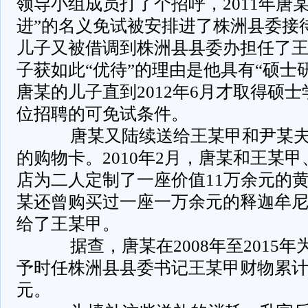
领导小组成员打了个招呼，2011年唐
进”的名义免试被安排进了株洲县委接
儿子又被借调到株洲县县委办担任了
子获如此“优待”的理由是他具有“硕士
唐某的儿子直到2012年6月才取得硕
位招聘的可免试条件。
唐某又陆续送给王某甲和尹某夫
的购物卡。2010年2月，唐某和王某
店为二人定制了一座价值11万余元的
某还曾购买过一座一万余元的释迦牟
给了王某甲。
据查，唐某在2008年至2015年
予时任株洲县县委书记王某甲财物累计
元。