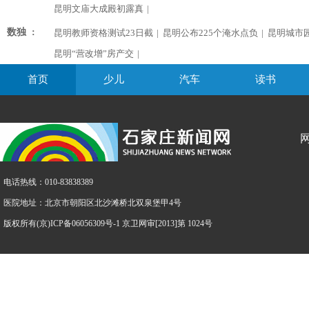
昆明文庙大成殿初露真
|
数独 :
昆明教师资格测试23日截
|
昆明公布225个淹水点负
|
昆明城市
昆明“营改增”房产交
|
首页
少儿
汽车
读书
电话热线：010-83838389
医院地址：北京市朝阳区北沙滩桥北双泉堡甲4号
版权所有(京)ICP备06056309号-1 京卫网审[2013]第 1024号