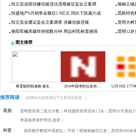
恒立实业因涉嫌信披违法违规被证监会立案调
揭秘云锡
恒盛地产6月销售金额仅1.9亿元 同比下跌逾六成
昆航特色
恒立实业遭证监会立案调查 涉嫌信披违规
昆明大树
衡阳军械库爆炸持续数分钟 周边村民称震感强
昆明12
图文推荐
蒋雯丽郑凯激吻 催生...
2016年国考职位发布-...
12月16日 1773
推荐阅读
(此网站为您推荐以下文章供您阅读。)
星座:
昆明普高第二批次分数
|
科技园双创周启动 门头
|
昆明10天查处2
考高级养老护理员 政府
|
科普 :
居民楼开餐馆环境脏乱
|
节俭！熊黛林嫁百亿老
|
昆明市400余