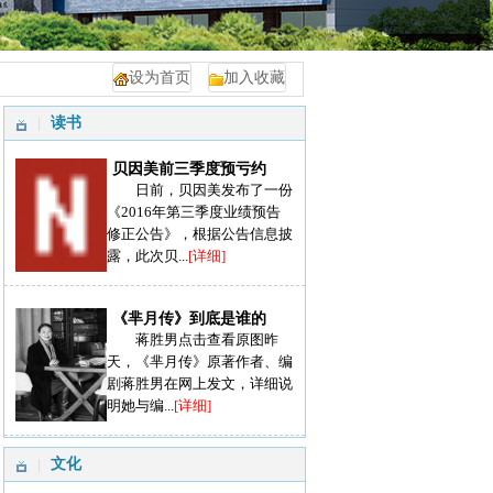
设为首页
加入收藏
读书
贝因美前三季度预亏约
日前，贝因美发布了一份
《2016年第三季度业绩预告
修正公告》，根据公告信息披
露，此次贝...
[详细]
《芈月传》到底是谁的
蒋胜男点击查看原图昨
天，《芈月传》原著作者、编
剧蒋胜男在网上发文，详细说
明她与编...
[详细]
文化