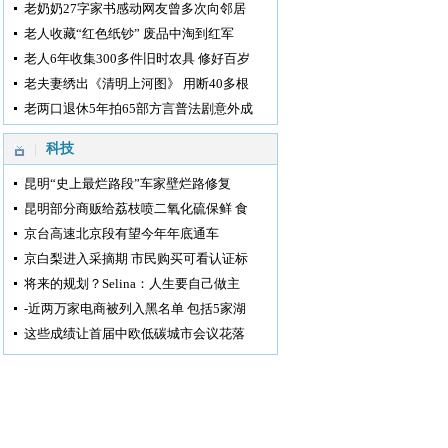
老奶奶27字家书感动网友曾多次向邻居
老人收藏“红色纸钞” 废品中淘到红军
老人6年收集300多件旧时农具 修好百岁
老夫妻绣出《清明上河图》 用断40多根
老两口退休5年拍65部方言普法剧意外成
科技
昆明“史上最烂路段”车家壁烂路修复
昆明部分商贩给荔枝喷二氧化硫保鲜 食
京台高速北京段有望今年年底通车
京白梨进入采摘期 市民购买可看认证标
将来的规划？Selina：人生要自己做主
-近两万家电商被列入黑名单 包括5家湖
这些成绩让首届中欧低碳城市会议花落