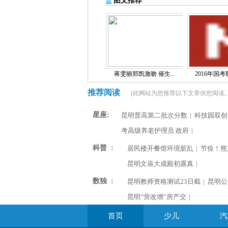
图文推荐
蒋雯丽郑凯激吻 催生...
2016年国考职
推荐阅读
(此网站为您推荐以下文章供您阅读。
星座:
昆明普高第二批次分数
|
科技园双创
考高级养老护理员 政府
|
科普 :
居民楼开餐馆环境脏乱
|
节俭！熊
昆明文庙大成殿初露真
|
数独 :
昆明教师资格测试23日截
|
昆明公
昆明“营改增”房产交
|
首页
少儿
汽