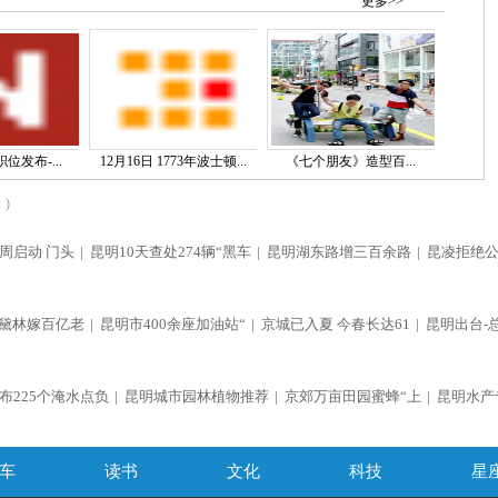
更多>>
位发布-...
12月16日 1773年波士顿...
《七个朋友》造型百...
)
周启动 门头
|
昆明10天查处274辆“黑车
|
昆明湖东路增三百余路
|
昆凌拒绝
黛林嫁百亿老
|
昆明市400余座加油站“
|
京城已入夏 今春长达61
|
昆明出台-
布225个淹水点负
|
昆明城市园林植物推荐
|
京郊万亩田园蜜蜂“上
|
昆明水产
车
读书
文化
科技
星