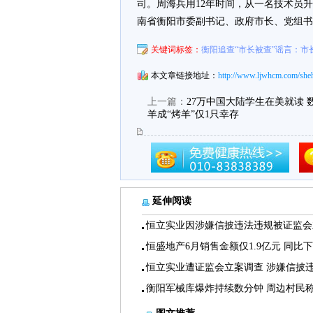
司。周海兵用12年时间，从一名技术员升
南省衡阳市委副书记、政府市长、党组书
关键词标签：
衡阳追查“市长被查”谣言：市
本文章链接地址：
http://www.ljwhcm.com/sheh
上一篇：
27万中国大陆学生在美就读 
羊成“烤羊”仅1只幸存
延伸阅读
恒立实业因涉嫌信披违法违规被证监会
恒盛地产6月销售金额仅1.9亿元 同比
恒立实业遭证监会立案调查 涉嫌信披
衡阳军械库爆炸持续数分钟 周边村民