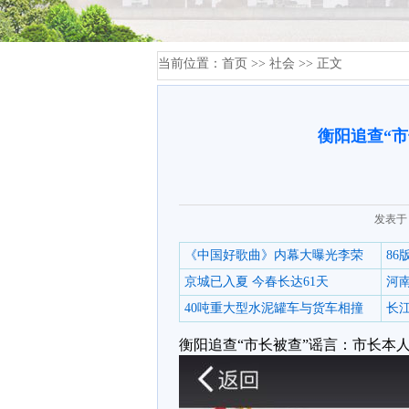
当前位置：
首页
>>
社会
>> 正文
衡阳追查“
发表于：
《中国好歌曲》内幕大曝光李荣
8
京城已入夏 今春长达61天
河
40吨重大型水泥罐车与货车相撞
长江
衡阳追查“市长被查”谣言：市长本