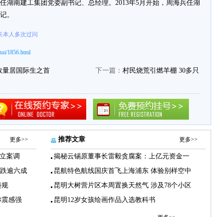
任湖南建工集团党委副书记、总经理。2013年5月开始，周海兵任湖
记。
长本人多次过问
ui/1856.html
数量居国际生之首
下一篇：
村民烧荒引燃羊棚 30多只
推荐文章
更多>>
更多>>
立案调
揭秘云锡原董事长雷毅贪腐案：上亿元资金一
下跌逾六成
昆航特色航线国庆首飞上海浦东 体验别样空中
违规
昆明大树营片区本周置换天然气 涉及78个小区
称震感强
昆明12岁女孩绘画作品入选教科书