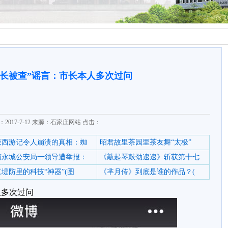
市长被查”谣言：市长本人多次过问
2017-7-12 来源：石家庄网站 点击：
6版西游记令人崩溃的真相：蜘
昭君故里茶园里茶友舞“太极”
南永城公安局一领导遭举报：
《敲起琴鼓劲逮逮》斩获第十七
堤防里的科技“神器”(图
《芈月传》到底是谁的作品？(
人多次过问