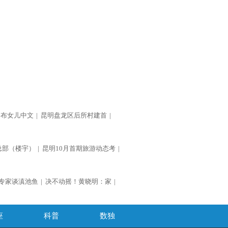
公布女儿中文
|
昆明盘龙区后所村建首
|
总部（楼宇）
|
昆明10月首期旅游动态考
|
专家谈滇池鱼
|
决不动摇！黄晓明：家
|
座
科普
数独