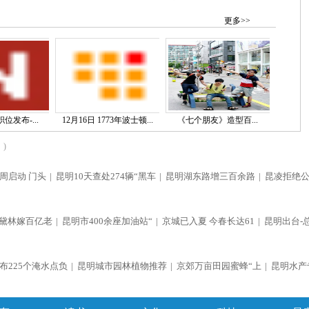
更多>>
位发布-...
12月16日 1773年波士顿...
《七个朋友》造型百...
)
周启动 门头
|
昆明10天查处274辆“黑车
|
昆明湖东路增三百余路
|
昆凌拒绝
黛林嫁百亿老
|
昆明市400余座加油站“
|
京城已入夏 今春长达61
|
昆明出台-
布225个淹水点负
|
昆明城市园林植物推荐
|
京郊万亩田园蜜蜂“上
|
昆明水产