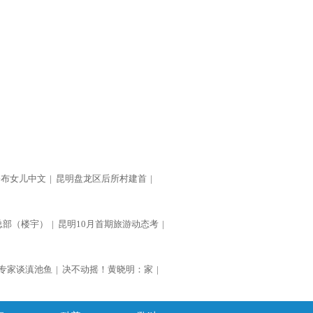
公布女儿中文
|
昆明盘龙区后所村建首
|
总部（楼宇）
|
昆明10月首期旅游动态考
|
专家谈滇池鱼
|
决不动摇！黄晓明：家
|