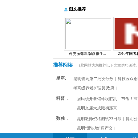
图文推荐
蒋雯丽郑凯激吻 催生...
2016年国考职
推荐阅读
(此网站为您推荐以下文章供您阅读。
星座:
昆明普高第二批次分数
|
科技园双创
考高级养老护理员 政府
|
科普 :
居民楼开餐馆环境脏乱
|
节俭！熊
昆明文庙大成殿初露真
|
数独 :
昆明教师资格测试23日截
|
昆明公
昆明“营改增”房产交
|