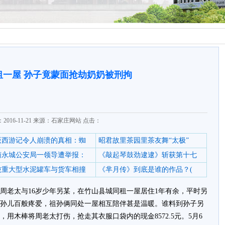
租一屋 孙子竟蒙面抢劫奶奶被刑拘
2016-11-21 来源：石家庄网站 点击：
6版西游记令人崩溃的真相：蜘
昭君故里茶园里茶友舞“太极”
南永城公安局一领导遭举报：
《敲起琴鼓劲逮逮》斩获第十七
0吨重大型水泥罐车与货车相撞
《芈月传》到底是谁的作品？(
的周老太与16岁少年另某，在竹山县城同租一屋居住1年有余，平时另
孙儿百般疼爱，祖孙俩同处一屋相互陪伴甚是温暖。谁料到孙子另
用木棒将周老太打伤，抢走其衣服口袋内的现金8572.5元。5月6