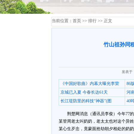
当前位置：
首页
>>
排行
>> 正文
竹山祖孙同
发表于：
《中国好歌曲》内幕大曝光李荣
8
京城已入夏 今春长达61天
河
长江堤防里的科技“神器”(图
4
荆楚网消息（通讯员李俊）今年77
某管周老太叫奶奶，老太太也对这个异姓
某心生歹念，竟蒙面抢劫朝夕相处的奶奶，