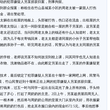
劫的犯罪嫌疑人另某抓获归案，刑事拘留。
队接到群众报案：称租住在竹山县城某小区的周老太被一蒙面人打伤
现金，请出警处理。
太躺在出租屋的地板上，头部被打伤，伤口还在流血，出租屋的大
周老太指认：这另一间卧室是她合租一屋的男子另某的，这另某是
老太还说过话。当问到周老太身上的钱还有什么人知道时，老太太
，因为儿子每次寄钱回来，老太太都是请同屋的小伙子另某帮他取
她的亲孙子一样。听完周老太的话，民警认为与老太太同屋的另某
的学校，老师说另某不知何故没到校上课，问其同学也无人知道去
衣物、洗漱物品都不在，由此断定另某出走了，另某的作案嫌疑更
技术，最后锁定了犯罪嫌疑人另某在十堰市一家网吧上网，民警马
晨，竹山民警赶到十堰将正在上网的犯罪嫌疑人另某抓获归案。
打钱来，过五一时与同学一起出去玩花光了身上所有的钱，手头特
起了歹心，打起了周奶奶的主意。2日上午，另某趁房屋四周无人、
一根木棒，然后将与周奶奶公用的堂屋大门从室内关好，用衣服蒙
周奶奶打伤后，抢走其衣服口袋内的现金8572.5元。事后他想事