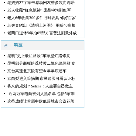
老奶奶27字家书感动网友曾多次向邻居
老人收藏“红色纸钞” 废品中淘到红军
老人6年收集300多件旧时农具 修好百岁
老夫妻绣出《清明上河图》 用断40多根
老两口退休5年拍65部方言普法剧意外成
科技
昆明“史上最烂路段”车家壁烂路修复
昆明部分商贩给荔枝喷二氧化硫保鲜 食
京台高速北京段有望今年年底通车
京白梨进入采摘期 市民购买可看认证标
将来的规划？Selina：人生要自己做主
-近两万家电商被列入黑名单 包括5家湖
这些成绩让首届中欧低碳城市会议花落