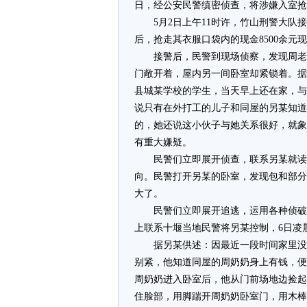
日，经公安民警缜密侦查，将涉嫌入室抢
5月2日上午11时许，竹山刑警大
后，抢走其衣服口袋内的现金8500余元
接警后，民警到现场侦察，发现周老
门敞开着，屋内另一间卧室却紧锁着。据
县城某学校的学生，当天早上还在家，与
说只有在外打工的儿子和同屋的另某知道
的，她还说这小伙子与她关系很好，就象
有重大嫌疑。
民警们立即展开侦查，联系另某就读
向。民警打开另某的卧室，发现包和部分
大了。
民警们立即展开追逃，运用各种侦破
上联系十堰当地民警将另某控制，6日凌
据另某供述：因最近一段时间家里没
别紧，他知道同屋的周奶奶身上有钱，便
周奶奶进入卧室后，他从门前场地边捡起
住脸部，用脚踹开周奶奶卧室门，用木棒将