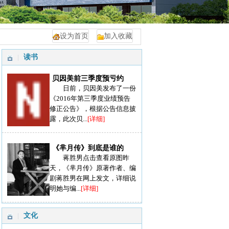
设为首页
加入收藏
读书
贝因美前三季度预亏约
日前，贝因美发布了一份
《2016年第三季度业绩预告
修正公告》，根据公告信息披
露，此次贝...
[详细]
《芈月传》到底是谁的
蒋胜男点击查看原图昨
天，《芈月传》原著作者、编
剧蒋胜男在网上发文，详细说
明她与编...
[详细]
文化