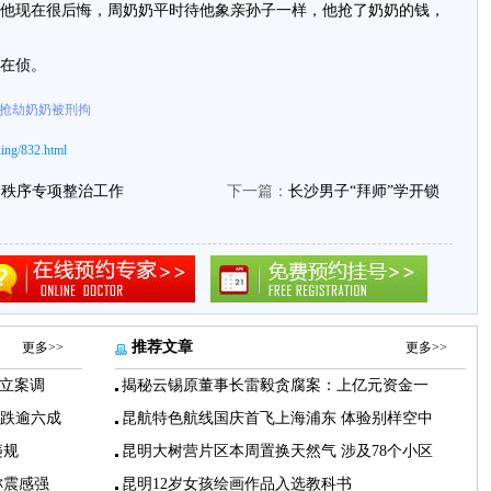
他现在很后悔，周奶奶平时待他象亲孙子一样，他抢了奶奶的钱，
在侦。
面抢劫奶奶被刑拘
ing/832.html
通秩序专项整治工作
下一篇：
长沙男子“拜师”学开锁
推荐文章
更多>>
更多>>
立案调
揭秘云锡原董事长雷毅贪腐案：上亿元资金一
下跌逾六成
昆航特色航线国庆首飞上海浦东 体验别样空中
违规
昆明大树营片区本周置换天然气 涉及78个小区
称震感强
昆明12岁女孩绘画作品入选教科书