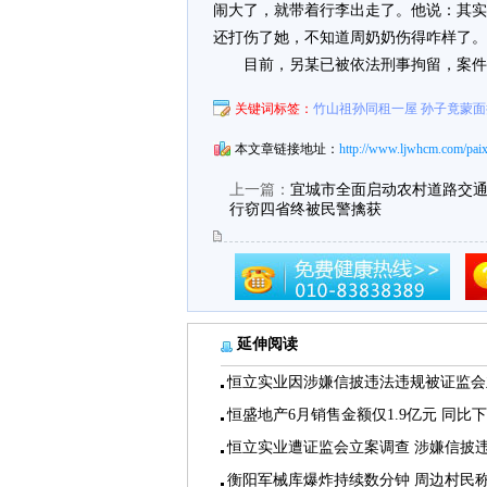
闹大了，就带着行李出走了。他说：其实
还打伤了她，不知道周奶奶伤得咋样了。
目前，另某已被依法刑事拘留，案件
关键词标签：
竹山祖孙同租一屋 孙子竟蒙
本文章链接地址：
http://www.ljwhcm.com/paix
上一篇：
宜城市全面启动农村道路交
行窃四省终被民警擒获
延伸阅读
恒立实业因涉嫌信披违法违规被证监会
恒盛地产6月销售金额仅1.9亿元 同比
恒立实业遭证监会立案调查 涉嫌信披
衡阳军械库爆炸持续数分钟 周边村民