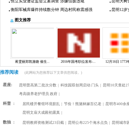
恒立实业遭证监会立案调查 涉嫌信披违规
昆明大树
衡阳军械库爆炸持续数分钟 周边村民称震感强
昆明12
图文推荐
蒋雯丽郑凯激吻 催生...
2016年国考职位发布-...
12月16日 1773
推荐阅读
(此网站为您推荐以下文章供您阅读。)
星座:
昆明普高第二批次分数
|
科技园双创周启动 门头
|
昆明10天查处2
考高级养老护理员 政府
|
科普 :
居民楼开餐馆环境脏乱
|
节俭！熊黛林嫁百亿老
|
昆明市400余
昆明文庙大成殿初露真
|
数独 :
昆明教师资格测试23日截
|
昆明公布225个淹水点负
|
昆明城市