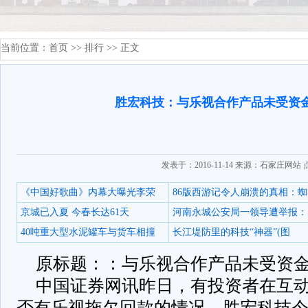
当前位置：
首页
>>
排行
>> 正文
胜宏科技：与乐视合作产品未受资
发表于：2016-11-14 来源：石家庄网站
《中国好歌曲》内幕大曝光李荣
86版西游记令人崩溃的真相：蜘
京城已入夏 今春长达61天
河南永城公安局一领导遭举报：
40吨重大型水泥罐车与货车相撞
长江堤防里的科技“神器”(图
原标题：：与乐视合作产品未受资
中国证券网讯昨日，有投资者在互
否有乐视拖欠回款的情况，胜宏科技