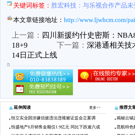
关键词标签：
胜宏科技：与乐视合作产品未
本文章链接地址：
http://www.ljwhcm.com/pai
上一篇：
四川新援约什史密斯：NBA8
18+9
下一篇：
深港通相关技术
14日正式上线
延伸阅读
推荐文
更多>>
恒立实业因涉嫌信披违法违规被证监会立案调
揭秘云锡
恒盛地产6月销售金额仅1.9亿元 同比下跌逾六成
昆航特色