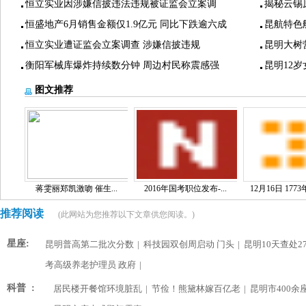
恒立实业因涉嫌信披违法违规被证监会立案调
揭秘云锡
恒盛地产6月销售金额仅1.9亿元 同比下跌逾六成
昆航特色
恒立实业遭证监会立案调查 涉嫌信披违规
昆明大树
衡阳军械库爆炸持续数分钟 周边村民称震感强
昆明12
图文推荐
蒋雯丽郑凯激吻 催生...
2016年国考职位发布-...
12月16日 1773
推荐阅读
(此网站为您推荐以下文章供您阅读。)
星座:
昆明普高第二批次分数
|
科技园双创周启动 门头
|
昆明10天查处2
考高级养老护理员 政府
|
科普 :
居民楼开餐馆环境脏乱
|
节俭！熊黛林嫁百亿老
|
昆明市400余