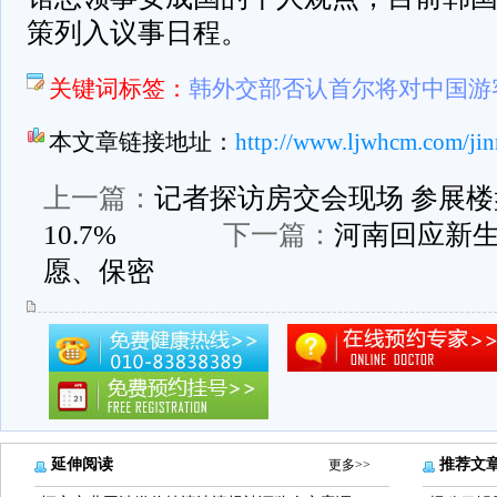
策列入议事日程。
关键词标签：
韩外交部否认首尔将对中国游
本文章链接地址：
http://www.ljwhcm.com/jin
上一篇：
记者探访房交会现场 参展
10.7%
下一篇：
河南回应新
愿、保密
延伸阅读
推荐文
更多>>