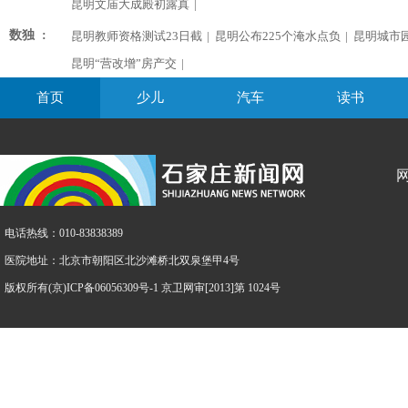
昆明文庙大成殿初露真
|
数独 :
昆明教师资格测试23日截
|
昆明公布225个淹水点负
|
昆明城市
昆明“营改增”房产交
|
首页
少儿
汽车
读书
电话热线：010-83838389
医院地址：北京市朝阳区北沙滩桥北双泉堡甲4号
版权所有(京)ICP备06056309号-1 京卫网审[2013]第 1024号