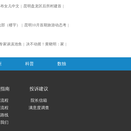
公布女儿中文
|
昆明盘龙区后所村建首
|
总部（楼宇）
|
昆明10月首期旅游动态考
|
专家谈滇池鱼
|
决不动摇！黄晓明：家
|
座
科普
数独
医指南
投诉建议
医流程
院长信箱
保流程
满意度调查
车路线
系我们