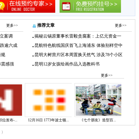
推荐文章
更多>>
更多>>
立案调
揭秘云锡原董事长雷毅贪腐案：上亿元资金一
下跌逾六成
昆航特色航线国庆首飞上海浦东 体验别样空中
违规
昆明大树营片区本周置换天然气 涉及78个小区
称震感强
昆明12岁女孩绘画作品入选教科书
更多>>
位发布-...
12月16日 1773年波士顿...
《七个朋友》造型百...
)