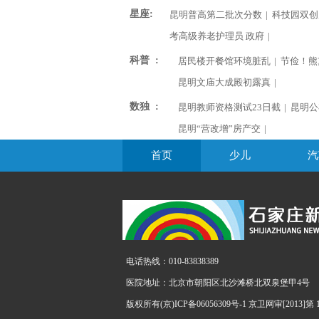
星座:
昆明普高第二批次分数
|
科技园双创
考高级养老护理员 政府
|
科普 :
居民楼开餐馆环境脏乱
|
节俭！熊
昆明文庙大成殿初露真
|
数独 :
昆明教师资格测试23日截
|
昆明公
昆明“营改增”房产交
|
首页
少儿
汽
电话热线：010-83838389
医院地址：北京市朝阳区北沙滩桥北双泉堡甲4号
版权所有(京)ICP备06056309号-1 京卫网审[2013]第 