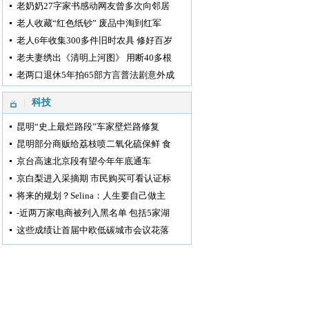
老奶奶27字家书感动网友曾多次向邻居
老人收藏“红色纸钞” 废品中淘到红军
老人6年收集300多件旧时农具 修好百岁
老夫妻绣出《清明上河图》 用断40多根
老两口退休5年拍65部方言普法剧意外成
科技
昆明“史上最烂路段”车家壁烂路修复
昆明部分商贩给荔枝喷二氧化硫保鲜 食
京台高速北京段有望今年年底通车
京白梨进入采摘期 市民购买可看认证标
将来的规划？Selina：人生要自己做主
-近两万家电商被列入黑名单 包括5家湖
这些成绩让首届中欧低碳城市会议花落