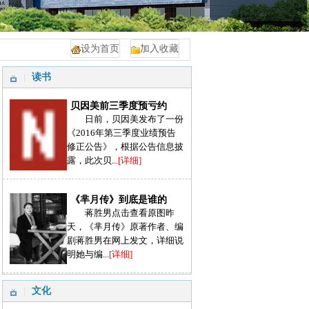
设为首页
加入收藏
读书
贝因美前三季度预亏约
日前，贝因美发布了一份
《2016年第三季度业绩预告
修正公告》，根据公告信息披
露，此次贝...
[详细]
《芈月传》到底是谁的
蒋胜男点击查看原图昨
天，《芈月传》原著作者、编
剧蒋胜男在网上发文，详细说
明她与编...
[详细]
文化