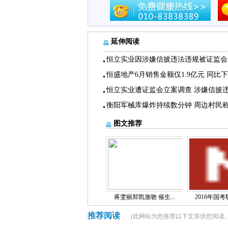
延伸阅读
恒立实业因涉嫌信披违法违规被证监会
恒盛地产6月销售金额仅1.9亿元 同比
恒立实业遭证监会立案调查 涉嫌信披
衡阳军械库爆炸持续数分钟 周边村民
图文推荐
蒋雯丽郑凯激吻 催生...
2016年国考职
推荐阅读
(此网站为您推荐以下文章供您阅读。