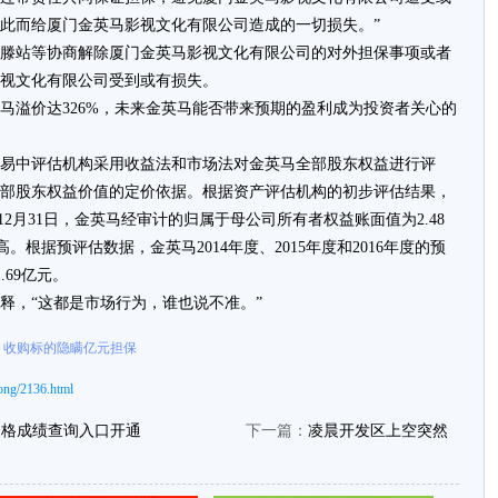
此而给厦门金英马影视文化有限公司造成的一切损失。”
站等协商解除厦门金英马影视文化有限公司的对外担保事项或者
视文化有限公司受到或有损失。
溢价达326%，未来金英马能否带来预期的盈利成为投资者关心的
中评估机构采用收益法和市场法对金英马全部股东权益进行评
部股东权益价值的定价依据。根据资产评估机构的初步评估结果，
年12月31日，金英马经审计的归属于母公司所有者权益账面值为2.48
高。根据预评估数据，金英马2014年度、2015年度和2016年度的预
.69亿元。
，“这都是市场行为，谁也说不准。”
马 收购标的隐瞒亿元担保
ong/2136.html
资格成绩查询入口开通
下一篇：
凌晨开发区上空突然