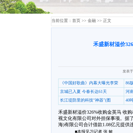
当前位置：
首页
>>
金融
>> 正文
禾盛新材溢价32
发表于
《中国好歌曲》内幕大曝光李荣
8
京城已入夏 今春长达61天
河
长江堤防里的科技“神器”(图
4
禾盛新材溢价326%收购金英马 收
视文化有限公司对外担保事项。据了
海)有限公司合计借款1.08亿元提
■本报见习记者 张 敏