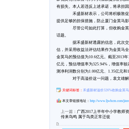
有损失。本人若违反上述承诺，将承担因
禾盛新材表示，公司将积极敦促滕
提供足够的担保措施，防止厦门金英马影
尽管公司如此打算，但收购金英马
话题。
据禾盛新材透露的信息，此次交易
估，并采用收益法评估结果作为金英马全
金英马的预估值为10.6亿元。截至2013
亿元，预估增值率为325.94%，增值率较
测净利润数分别为1.00亿元、1.35亿元和1
对于高溢价这一问题，袁文雄解释
关键词标签：
禾盛新材溢价326%收购金英
本文章链接地址：
http://www.ljwhcm.com/jinr
上一篇：
广西2017上半年中小学教师
传来鸟鸣 属于鸟类正常迁徙