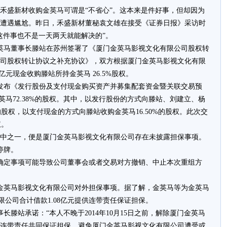
盛新材收购金英马可谓是“不省心”。这本来是件好事，但却因为
遭遇尴尬。昨日，禾盛新材董秘袁文雄在接受《证券日报》采访时
这件事也不是一天两天就能解决的”。
金英马董事长滕站在苏州签署了《厦门金英马影视文化有限公司股权转
司股权转让协议之补充协议》，双方根据厦门金英马影视文化有限
8亿元现金收购滕站所持金英马 26.5%股权。
发布《发行股份及支付现金购买资产并募集配套资金暨关联交易预
金英马72.38%的股权。其中，以发行股份的方式向滕站、刘建立、杨
%的股权，以支付现金的方式向滕站收购金英马16.50%的股权。此次交
权。
之一，便是厦门金英马影视文化有限公司存在未披露担保事项。
停牌。
确定事项可能导致公司董事会或者交易对方撤销、中止本次重组方
金英马影视文化有限公司对外担保事项。据了解，金英马等为金英马
限公司合计借款1.08亿元提供连带责任保证担保。
滕站承诺：“本人不晚于2014年10月15日之前，解除厦门金英马
连带责任共同保证担保，避免厦门金英马影视文化有限公司遭受或