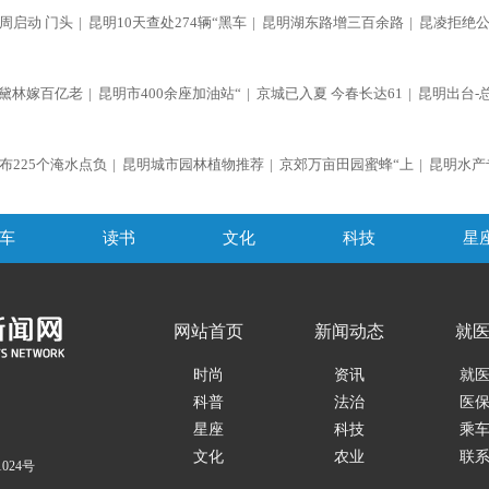
周启动 门头
|
昆明10天查处274辆“黑车
|
昆明湖东路增三百余路
|
昆凌拒绝
黛林嫁百亿老
|
昆明市400余座加油站“
|
京城已入夏 今春长达61
|
昆明出台-
布225个淹水点负
|
昆明城市园林植物推荐
|
京郊万亩田园蜜蜂“上
|
昆明水产
车
读书
文化
科技
星
网站首页
新闻动态
就
时尚
资讯
就
科普
法治
医
星座
科技
乘
文化
农业
联
1024号