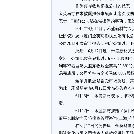
作为跨界收购影视公司的代表，禾
金英马存在未披露担保事项而让这次收购
表示，“目前公司还在催担保的事项，但
2014年4月14日，禾盛新材与
让协议》及《厦门金英马影视文化有限公
公司2013年度审计报告，约定公司以2.1
此后，6月17日晚，禾盛新材又
案》，公司此次交易拟以7.67亿元收购
利等23名自然人股东收购金英马55.88
易完成后，公司将持有金英马98.88%股
这项并购还是备受市场质疑。其中
为此，禾盛新材在6月12日发布公告宣布
6月13日，禾盛新材表示，该不
案。
6月17日，禾盛新材披露了厦门
董事长滕站向天策投资管理咨询(上海)有
在6月17日的公告里，金英马董事长
影视文化有限公司为本人借款提供的无限