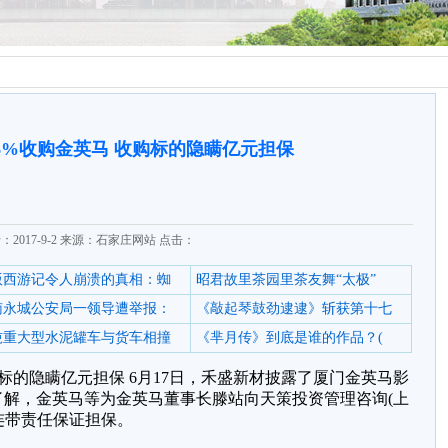
6%收购金英马 收购标的隐瞒亿元担保
：2017-9-2 来源：石家庄网站 点击：
6版西游记令人崩溃的真相：蜘
昭君故里茶园里茶友舞“太极”
南永城公安局一领导遭举报：
《敲起琴鼓劲逮逮》斩获第十七
0吨重大型水泥罐车与货车相撞
《芈月传》到底是谁的作品？(
购标的隐瞒亿元担保 6月17日，禾盛新材披露了厦门金英马影
解，金英马等为金英马董事长滕站向天策投资管理咨询(上
供连带责任保证担保。