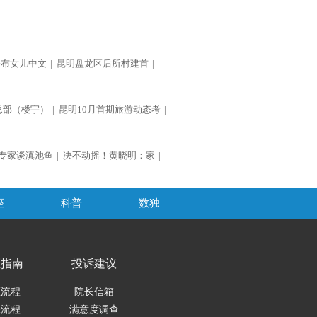
公布女儿中文
|
昆明盘龙区后所村建首
|
总部（楼宇）
|
昆明10月首期旅游动态考
|
专家谈滇池鱼
|
决不动摇！黄晓明：家
|
座
科普
数独
医指南
投诉建议
医流程
院长信箱
保流程
满意度调查