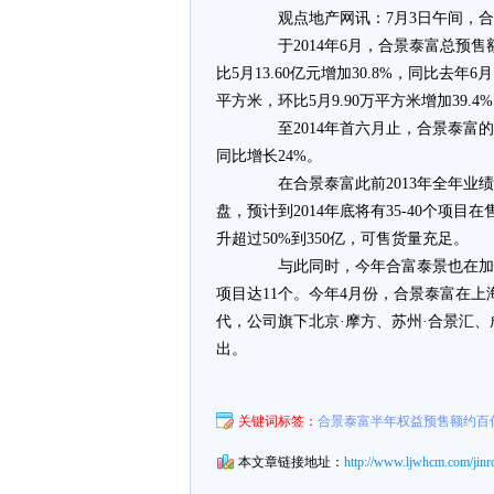
观点地产网讯：7月3日午间，合景
于2014年6月，合景泰富总预售额为
比5月13.60亿元增加30.8%，同比去年6
平方米，环比5月9.90万平方米增加39.4%
至2014年首六月止，合景泰富的权益
同比增长24%。
在合景泰富此前2013年全年业绩会
盘，预计到2014年底将有35-40个项
升超过50%到350亿，可售货量充足。
与此同时，今年合富泰景也在加快
项目达11个。今年4月份，合景泰富在
代，公司旗下北京·摩方、苏州·合景汇、
出。
关键词标签：
合景泰富半年权益预售额约百
本文章链接地址：
http://www.ljwhcm.com/jinr