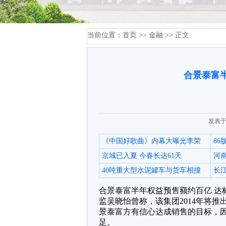
当前位置：
首页
>>
金融
>> 正文
合景泰富
发表于
《中国好歌曲》内幕大曝光李荣
8
京城已入夏 今春长达61天
河
40吨重大型水泥罐车与货车相撞
长江
合景泰富半年权益预售额约百亿 达标
监吴晓怡曾称，该集团2014年将推出1
景泰富方有信心达成销售的目标，因为
足。