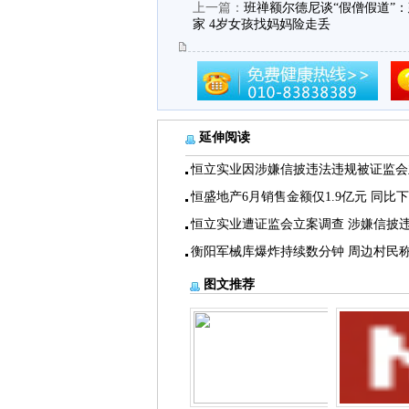
上一篇：
班禅额尔德尼谈“假僧假道”
家 4岁女孩找妈妈险走丢
延伸阅读
恒立实业因涉嫌信披违法违规被证监会
恒盛地产6月销售金额仅1.9亿元 同比
恒立实业遭证监会立案调查 涉嫌信披
衡阳军械库爆炸持续数分钟 周边村民
图文推荐