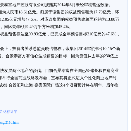
泰富地产控股有限公司披露其2014年6月未经审核营运数据。
人民币18.61亿元。归属于该集团的权益预售额为17.79亿元，环
月12.05亿元增加47.6%。对应该集团的权益预售建筑面积约为13.80万
，同比去年6月9.49万平方米增加45.4%。
预售额达至99.93亿元，已完成全年预售目标210亿元的47.6%，
上，投资者关系总监吴晓怡曾称，该集团2014年将推出10-15个新
目在售。合景泰富方有信心达成销售的目标，因为货值从去年的230亿上
发展商业地产的步伐。目前合景泰富在全国已经储备和在建商业
上海举行全国商业战略发布会，宣布其将正式迈入个性化商业地产时
成都·合景汇和上海·嘉誉国际广场这4个项目预计将在明年、后年推
亿 达标近半
ong/2116.html