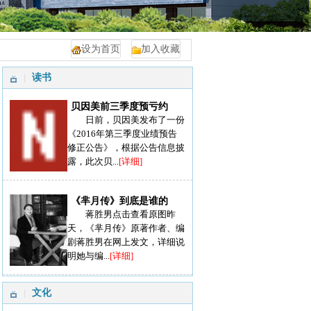
设为首页
加入收藏
读书
贝因美前三季度预亏约
日前，贝因美发布了一份
《2016年第三季度业绩预告
修正公告》，根据公告信息披
露，此次贝...
[详细]
《芈月传》到底是谁的
蒋胜男点击查看原图昨
天，《芈月传》原著作者、编
剧蒋胜男在网上发文，详细说
明她与编...
[详细]
文化