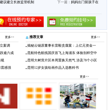
：建议建立长效监管机制
下一篇：
妈妈出门留孩子在
推荐文章
更多>>
更多>>
立案调
揭秘云锡原董事长雷毅贪腐案：上亿元资金一
下跌逾六成
昆航特色航线国庆首飞上海浦东 体验别样空中
违规
昆明大树营片区本周置换天然气 涉及78个小区
称震感强
昆明12岁女孩绘画作品入选教科书
更多>>