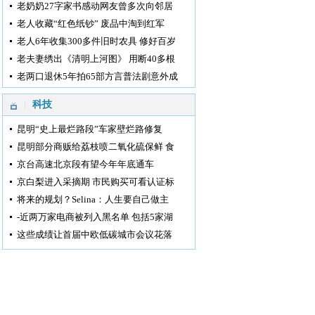
老奶奶27字家书感动网友曾多次向邻居
老人收藏“红色纸钞” 废品中淘到红军
老人6年收集300多件旧时农具 修好百岁
老夫妻绣出《清明上河图》 用断40多根
老两口退休5年拍65部方言普法剧意外成
科技
昆明“史上最烂路段”车家壁烂路修复
昆明部分商贩给荔枝喷二氧化硫保鲜 食
京台高速北京段有望今年年底通车
京白梨进入采摘期 市民购买可看认证标
将来的规划？Selina：人生要自己做主
-近两万家电商被列入黑名单 包括5家湖
这些成绩让首届中欧低碳城市会议花落