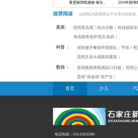
蒋雯丽郑凯激吻 催生...
2016年国考职
推荐阅读
(此网站为您推荐以下文章供您阅读。
星座:
昆明普高第二批次分数
|
科技园双创
考高级养老护理员 政府
|
科普 :
居民楼开餐馆环境脏乱
|
节俭！熊
昆明文庙大成殿初露真
|
数独 :
昆明教师资格测试23日截
|
昆明公
昆明“营改增”房产交
|
首页
少儿
汽
电话热线：010-83838389