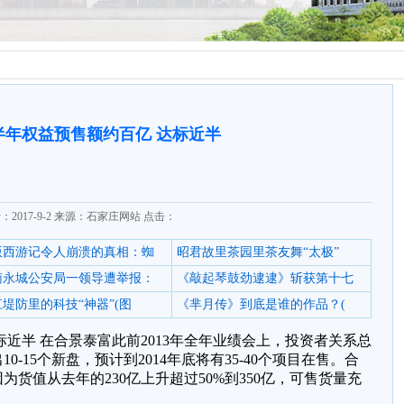
半年权益预售额约百亿 达标近半
：2017-9-2 来源：石家庄网站 点击：
6版西游记令人崩溃的真相：蜘
昭君故里茶园里茶友舞“太极”
南永城公安局一领导遭举报：
《敲起琴鼓劲逮逮》斩获第十七
堤防里的科技“神器”(图
《芈月传》到底是谁的作品？(
近半 在合景泰富此前2013年全年业绩会上，投资者关系总
0-15个新盘，预计到2014年底将有35-40个项目在售。合
货值从去年的230亿上升超过50%到350亿，可售货量充