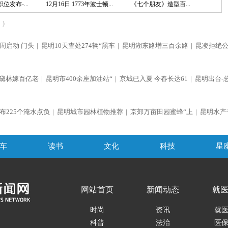
位发布-...
12月16日 1773年波士顿...
《七个朋友》造型百...
)
周启动 门头
|
昆明10天查处274辆“黑车
|
昆明湖东路增三百余路
|
昆凌拒绝
黛林嫁百亿老
|
昆明市400余座加油站“
|
京城已入夏 今春长达61
|
昆明出台-
布225个淹水点负
|
昆明城市园林植物推荐
|
京郊万亩田园蜜蜂“上
|
昆明水产
车
读书
文化
科技
星
网站首页
新闻动态
就
时尚
资讯
就
科普
法治
医